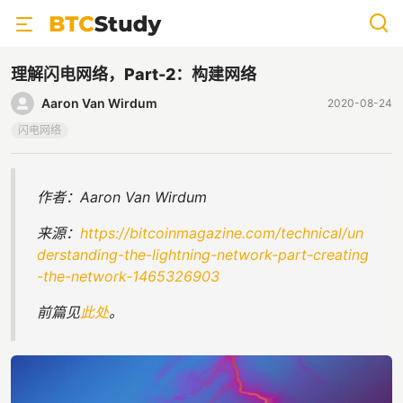
理解闪电网络，Part-2：构建网络
Aaron Van Wirdum
2020-08-24
闪电网络
作者：Aaron Van Wirdum
来源：
https://bitcoinmagazine.com/technical/un
derstanding-the-lightning-network-part-creating
-the-network-1465326903
前篇见
此处
。