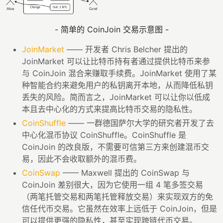
- 简单的 CoinJoin 交易示意图 -
JoinMarket
—— 开发者 Chris Belcher 提出的
JoinMarket 可以让比特币持有者通过提供比特币来参
与 CoinJoin 混合来赚取手续费。JoinMarket 使用了某
种智能合约来避免用户的私钥离开本地，从而降低私钥
丢失的风险。简而言之，JoinMarket 可以让你以低成
本且去中心化的方式来提高比特币交易的隐私性。
CoinShuffle
—— 一群德国萨尔大学的研究者开发了去
中心化混币协议 CoinShuffle。CoinShuffle 是
CoinJoin 的改良版，不需要可信第三方来创建混币交
易，因此不会收取额外的混币费。
CoinSwap
—— Maxwell 提出的 CoinSwap 与
CoinJoin 差别很大，因为它使用一组 4 笔多签交易
（两笔托管交易和两笔托管释放交易）来实现双方的免
信任代币交易。它虽然在效率上远低于 CoinJoin，但是
可以提供更强的隐私性，甚至实现跨链代币交易。