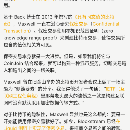
用。
基于 Back 博士在 2013 年撰写的
《具有同态值的比特
币》
，Maxwell 一直在潜心研究
保密交易
（
Confidential
Transaction
）。保密交易使用零知识范围证明（zero-
knowledge range proof）来创建比特币交易，使得交易所
包含的值仅相关方可见。
保密交易本身就是一大进步。但是，如果我们将它与
CoinJoin 结合起来，就可以构建一种混币服务，切断交易输
入和输出之间的一切关联。
Maxwell 曾在旧金山举办的比特币开发者会议上做了一场主
题为 “侧链要素” 的分享。我记得他说了一句话： “
IETF（互
联网工程任务组）
里那帮老头最大的遗憾之一就是构建互联
网时没有默认采用加密数据传输方式。”
对于比特币的隐私性，Maxwell 显然也是这么想的：要是一
开始能使用保密交易就好了。如今，Blockstream 已经
在
Liquid 侧链上实现了保密交易
，来掩盖交易所之间的转账。