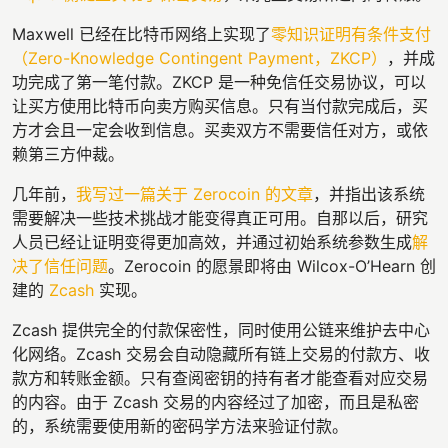
Maxwell 已经在比特币网络上实现了
零知识证明有条件支付
（
Zero-Knowledge Contingent Payment，ZKCP）
，并成
功完成了第一笔付款。ZKCP 是一种免信任交易协议，可以
让买方使用比特币向卖方购买信息。只有当付款完成后，买
方才会且一定会收到信息。买卖双方不需要信任对方，或依
赖第三方仲裁。
几年前，
我写过一篇关于 Zerocoin 的文章
，并指出该系统
需要解决一些技术挑战才能变得真正可用。自那以后，研究
人员已经让证明变得更加高效，并通过初始系统参数生成
解
决了信任问题
。Zerocoin 的愿景即将由 Wilcox-O’Hearn 创
建的
Zcash
实现。
Zcash 提供完全的付款保密性，同时使用公链来维护去中心
化网络。Zcash 交易会自动隐藏所有链上交易的付款方、收
款方和转账金额。只有查阅密钥的持有者才能查看对应交易
的内容。由于 Zcash 交易的内容经过了加密，而且是私密
的，系统需要使用新的密码学方法来验证付款。