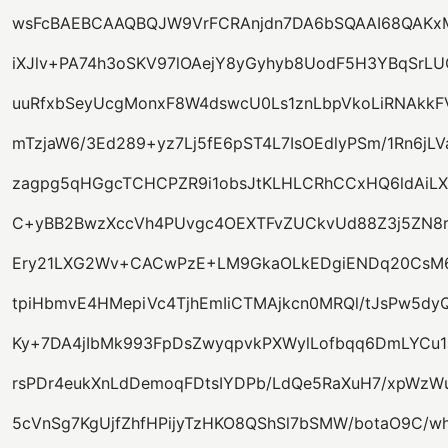
wsFcBAEBCAAQBQJW9VrFCRAnjdn7DA6bSQAAI68QAKxM
iXJlv+PA74h3oSKV97lOAejY8yGyhyb8UodF5H3YBqSrLU
uuRfxbSeyUcgMonxF8W4dswcU0Ls1znLbpVkoLiRNAkkF
mTzjaW6/3Ed289+yz7Lj5fE6pST4L7IsOEdlyPSm/1Rn6jL
zagpg5qHGgcTCHCPZR9i1obsJtKLHLCRhCCxHQ6ldAiLX
C+yBB2BwzXccVh4PUvgc4OEXTFvZUCkvUd88Z3j5ZN8r
Ery21LXG2Wv+CACwPzE+LM9GkaOLkEDgiENDq20CsM6V
tpiHbmvE4HMepiVc4TjhEmIiCTMAjkcn0MRQl/tJsPw5dy
Ky+7DA4jIbMk993FpDsZwyqpvkPXWylLofbqq6DmLYCu
rsPDr4eukXnLdDemoqFDtsIYDPb/LdQe5RaXuH7/xpWzW
5cVnSg7KgUjfZhfHPijyTzHKO8QShSl7bSMW/botaO9C/