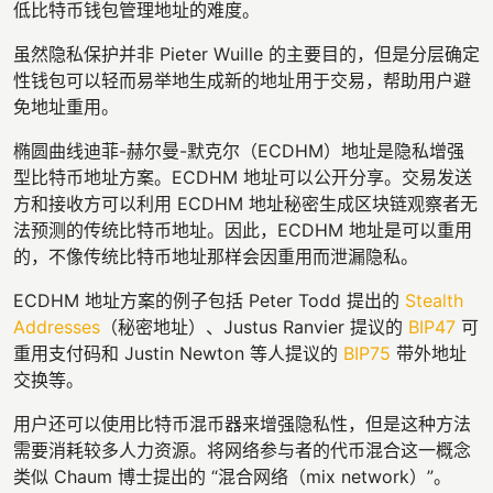
低比特币钱包管理地址的难度。
虽然隐私保护并非 Pieter Wuille 的主要目的，但是分层确定
性钱包可以轻而易举地生成新的地址用于交易，帮助用户避
免地址重用。
椭圆曲线迪菲-赫尔曼-默克尔（ECDHM）地址是隐私增强
型比特币地址方案。ECDHM 地址可以公开分享。交易发送
方和接收方可以利用 ECDHM 地址秘密生成区块链观察者无
法预测的传统比特币地址。因此，ECDHM 地址是可以重用
的，不像传统比特币地址那样会因重用而泄漏隐私。
ECDHM 地址方案的例子包括 Peter Todd 提出的
Stealth
Addresses
（秘密地址）、Justus Ranvier 提议的
BIP47
可
重用支付码和 Justin Newton 等人提议的
BIP75
带外地址
交换等。
用户还可以使用比特币混币器来增强隐私性，但是这种方法
需要消耗较多人力资源。将网络参与者的代币混合这一概念
类似 Chaum 博士提出的 “混合网络（mix network）”。