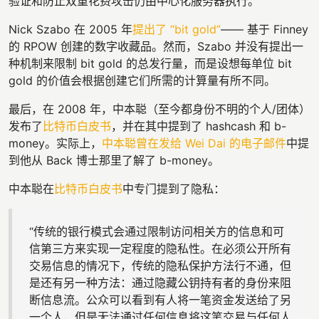
验证和防止双重花费攻击仍由中心化服务器执行。
Nick Szabo 在 2005 年
提出了 “bit gold”
—— 基于 Finney
的 RPOW 创建的数字收藏品。然而，Szabo 并没有提出一
种机制来限制 bit gold 的总发行量，而是设想每单位 bit
gold 的价值会根据创建它们所需的计算量有所不同。
最后，在 2008 年，中本聪（至今都身份不明的个人/团体）
发布了
比特币白皮书
，并在其中提到了 hashcash 和 b-
money。实际上，
中本聪曾在发给 Wei Dai 的电子邮件
中提
到他从 Back 博士那里了解了 b-money。
中本聪在
比特币白皮书
中专门提到了隐私：
“传统的银行模式会通过限制访问相关方的信息和可
信第三方来实现一定程度的隐私性。在必须公开所有
交易信息的情况下，传统的隐私保护方法行不通，但
是还有另一种方法：通过隐藏公钥持有者的身份来阻
断信息流。公众可以看到有人将一笔资金发送给了另
一个人，但是无法通过任何信息将这笔交易与任何人