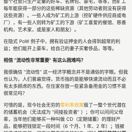
整个社会只生产定量的好车、名牌包、豪宅，等等，而矿工
每年能获得一部分的这些稀缺资源（其他劳动者则没有获得
这些资源）。一些人成为矿工的上游（挖矿硬件供应商或电
厂），有一些人则转为矿工的下游（矿工喜爱的餐馆、慈善
机构，艺术家，或是家人和朋友）。
在隐式 PoW 例子中，拥有验证押金的人会得到超常的利
益；他们能开上豪车，给自己的妻子买奢侈品，等等。
相信 “流动性非常重要” 有这么困难吗？
我很确信 “流动性” 这一经济学概念并不是通俗的字眼。但我
也认为，人们普遍觉得，货币指的是能够快速流动而且不必
有太多顾虑的东西。在住家存放一些紧急备用金的习惯不是
很常见吗？
可惜的是，现今社会无穷的
零利率政策
毁了一整个世代潜在
的储蓄机会（无法成为 “间接投资者” ）；你可以问问父母
辈，当年他们能够买一种叫做 CD（定期储蓄）的理财产
品，能够把钱锁定一段时间（6 个月、1 年、2 年）；钱被