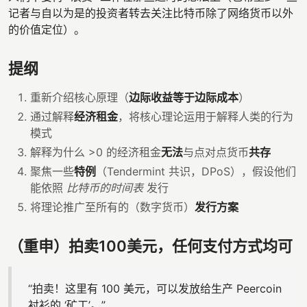
记者与自以为是的投资者转去关注比特币除了网络货币以外
的价值定位）。
提纲
重新介绍核心原理（
边际收益等于边际成本
）
通过解释
经济租金
，将核心理论运用于解释人类的行为
模式
解释为什么 >0 的经济租金
无法
与点对点货币
共存
聚焦一些
特例
（Tendermint 共识，DPoS），假设他们
能依照
比特币的时间表
发行
将理论推广至所有的（数字货币）
发行方案
（重申）拍卖100美元，任何支付方式均可
“拍卖！这里有 100 美元，可以发放给生产 Peercoin
衬衫的 ‘矿工’。”