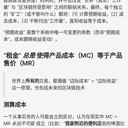
提高算法复杂度）的同时，并不会改变 “世界（真实）工作
量” 与 “区块链所受影响” 之间的联结关系。最终，每个独立
的 “矿工”（或不管叫什么）都将：[1] 计算预期收益，[2] 减
去成本，[3] 不断付出“工作量”，直到收益等于成本。
“预期收益” 是整个系统中唯一可变更的参数（而非“预期成
本”，成本跟随收益变动）。
“租金”
总是
使得产品成本（MC）等于产品
售价（MR）
世界上
所有的
交易，都遵循 “边际成本” = “边际收益”
这一原理，也包括未来的区块链技术
测算成本
一个从事实务的人可能会立刻反对，认为在现实中 MC =
MR
永远不可能
成立（比如：“
我家附近的便利店
卖的啤酒比