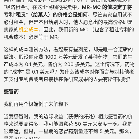
“经济租金”。在这个假想的买卖中，
MR-MC 的值决定了将
专利“租赁”（给某人）的价格会是如何
。尽管卖家自用就不
必付租金，但是不租给别人时，他人愿意出的最高价格即是
卖家的
机会成本
。因此，我们新的 MC （包含了租让专利的
机会成本）必定等于 MR。
这样的成本测试方法，看起来有些刻意，却是唯一合逻辑的
做法。假设你花费 1000 万美元研发了某种药物，它们的生
产成本为 0.1 美元，售价为 200 多美元。这个情况下，药物
的 “成本” 是 0.1 美元吗？为什么该成本对你而言与对其他老
实支付专利费或者直接抄袭你研究成果的人要有所不同呢？
感冒药
我们再用个极端例子来解释下
当我感冒时，我的边际收益（获得的好处）相比感冒药的价
格来说要高得多，我可能愿意花 50 美元来安度一晚。我是
很幸运，但是，一星期的感冒药剂量还不到 5 美元。那么，
是否 MR > MC？