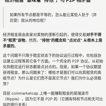
“经济租金” 意味着 “排他”，与 P2P 相矛盾
如果所有节点都是平等的，怎么能让某些人处于（并
忍受）屈从的地位呢？
经济租金是由卖家对某物的垄断引起的，使得交易
对手不得
不“租赁”该物
。然而，
“排他”的概念和
“点对点”
从根本上是
矛盾的
。
这个问题不只限于稳定状态下的协议运行过程中，也包括协
议建立过程等其它各个方面。一个完全的 P2P 协议，从初始
化到稳定运行状态都是点对点的。但是，如果一个协议期望
获得租金，那么问题来了：哪些才是我们可以向其租赁的高
级节点？为什么是它们而不是其它节点？我们为什么必须租
赁？
目前 coinmarketcap 上唯一能赚取租金的是瑞波币
（Ripple），因为它不是 P2P 的（它拥有特权节点和无可比
拟的银行关系）