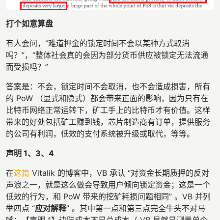
打个如意算盘
有人会问，“难道押金的锁定时间不会以某种方式取消
吗？”，“整体社会真的会因为部分货币供应被锁定无法流通
而受损吗？”
答案是：不会，锁定时间不会取消，也不会造成损害，所有
的 PoW （显式和隐式）都会带来正面的影响，因为只有在
比特币网络正常运转下，矿工手上的比特币才有价值。这样
带来的好处包括矿工赚到钱，芯片制造商有订单，提供服务
的公司有利润，低效的支付系统被升级或取代，等等。
声明 1、3、4
在
这篇
Vitalik 的博客中，VB 承认 “对资金长期质押的反对
声浪之一，就是这么做会导致用户倾向锁定资金；这是一个
低效的行为，和 PoW 带来的挖矿耗损问题相同” 。VB 并列
举四点 “
应对解释
” 。其中第一点和第三点完全牛头不对马