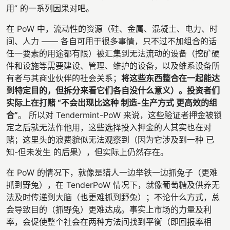
用” 的一系列因果对吧。
在 PoW 中，流动性的资源（硅、金属、混凝土、电力、时
间、人力 —— 各自可用于很多事情，只不过不加组合的话
任一要素的用途都有限）被汇集到无法流动的设备（挖矿硬
件和设施等需要建设、管理、维护的设备，以及维系设备所
有者与其商业伙伴的社会关系；
将这些东西整合在一起能达
到特定目的，但拆分来看它们各自没什么意义）。投资者们
实际上在打赌 “不会出现比这种 制造-生产方式 更高效的组
合”
。 所以对 Tendermint-PoW 来说，这些验证者押金被锁
定之后就无法作他用，这些选择投入押金的人其实也在对
赌；这里头的浪费貌似无法观察到（因为它涉及到一种 已
知-但未发生 的后果），但实际上仍然存在。
在 PoW 的情况下，就像是猎人一边举铁一边抓兔子（更难
抓到野兔），在 TenderPoW 情况下，就像葡萄糖及供养无
法及时传递到大脑（也更难抓到野兔）；不论什么方式，总
会导致目的（抓野兔）更难达成。事实上市场的力量及利
率，会促使整个社会在两种方法间找到平衡（即回报率相