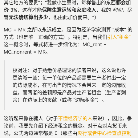
其它地方的要贵”；“我做小生意时，每样售出的东西
都会加
价
3%，这样才能
保障生意运转和家庭收入
，我的
利润
，尽
管
无法确切算出多少
，也由此加价而来。”）
MC = MR 之所以永远成立，是因为经济学家测算 “成本” 的
方式（也是唯一正确的方式）。特别是，当我们
引入“租金”
这一概念时，等式将进一步细化为：MC_rent +
MC_nonrent = MR。
校对注：对于熟悉价格理论的读者来说，这么说也许
更清晰一些：每一单位的产品都需要生产者付出一定
的边际成本，在可出售的情况下会带来一定的边际收
益，而两者的差额即是产品对生产者租金（生产者剩
余）在边际上的贡献（或称 “边际租金”）。
这听起来像在骗人（对于
不懂经济学的人
来说），因此，争
论前，我要先介绍下经济租金的概念。对于点对点货币来
说，公式两边通常都是 0（那些由
央行或者
中心
检查点
控制