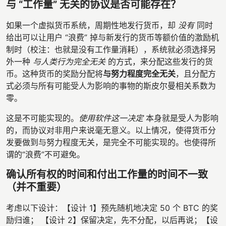
与 “工作量” 无关的协议是否可能存在？
如果一个虚拟货币系统，周期性地发行货币，却
没有
同时
给出可以让用户 “浪费” 掉与新发行的货币等额价值的激励机
制时（校注：也就是没有工作量消耗），系统就必须选择另
外一种
与人类行为完全无关
的方式，来分配这些发行的货
币。这种货币的奖励分配将
与努力程度完全无关
，且分配方
式必须与所有可能受人为影响的事物的斯皮尔曼相关系数为
零。
这是不可能实现的。
使用软件这一决定
本身就是受人为影响
的，而协议对非用户来说毫无意义。以上情况，使得货币分
发要做到与努力程度无关，是完全不可能实现的。也使得所
谓的“浪费”不可避免。
确认所有权的时间和付出工作量的时间不一致
（并不重要）
考虑以下设计：【设计 1】预先随机地决定 50 个 BTC 的奖
励归谁； 【设计 2】保留决定，先不分配，以后再说；【设