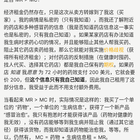
经济租金仍然存在，只是这次从卖方转嫁到了我这（买
家）。我的病情是私密的（只有我知道），而我还了解附近
的药店和多种感冒药的信息（我是否知道药店信息这一事实
也是私密的，只有我自己知道）。如果某家药店有办法知道
我生病时求药心切的情况，并且能够阻止其他人帮我买药、
阻止其它药店卖药给我，那么它就能对我实施
价格歧视
（获
得所有经济租金）；对付药店的反制措施（在健康时囤药、
找人代买、选择其它药店）都是我自己保有的
期权
。如果药
店
知道
我
愿意
为 72 小时的药效支付 200 美元，它就会要
价 200，但
这个信息只有我自己知道
，因此我自己租用了这
部分信息，我受益于此而不用支付额外费用。
当看起来 MR > MC 时，实际情况是这样的：我买了一个单
位的 “药物”，一个单位的 “生病信息”，获得了一个新产品
“感冒治愈”。我只有抱恙时才能获得该产品（药物对健康的
我无效），没有药店能够等到我生病并阻止我（通过其它途
径）获得该货物，而我却知道该药物能治愈我，等等。所
以，仍然有， MC = 药物 + 生病信息租 = MR。