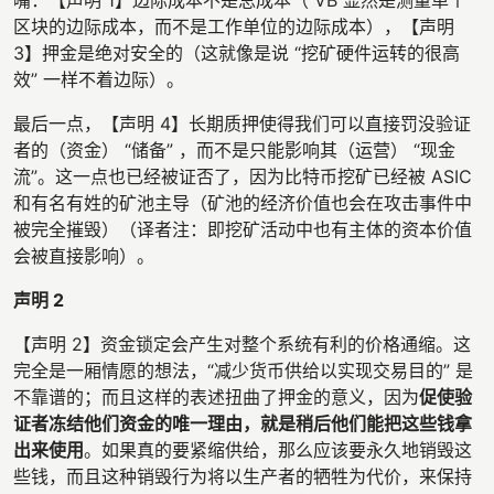
嘴：【声明 1】边际成本不是总成本（ VB 显然是测量单个
区块的边际成本，而不是工作单位的边际成本），【声明
3】押金是绝对安全的（这就像是说 “挖矿硬件运转的很高
效” 一样不着边际）。
最后一点，【声明 4】长期质押使得我们可以直接罚没验证
者的（资金） “储备” ，而不是只能影响其（运营） “现金
流”。这一点也已经被证否了，因为比特币挖矿已经被 ASIC
和有名有姓的矿池主导（矿池的经济价值也会在攻击事件中
被完全摧毁）（译者注：即挖矿活动中也有主体的资本价值
会被直接影响）。
声明 2
【声明 2】资金锁定会产生对整个系统有利的价格通缩。这
完全是一厢情愿的想法，“减少货币供给以实现交易目的” 是
不靠谱的；而且这样的表述扭曲了押金的意义，因为
促使验
证者冻结他们资金的唯一理由，就是稍后他们能把这些钱拿
出来使用
。如果真的要紧缩供给，那么应该要永久地销毁这
些钱，而且这种销毁行为将以生产者的牺牲为代价，来保持