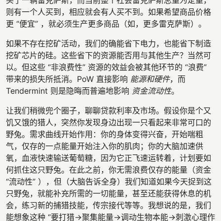
买了一辆雷克萨斯，而当前整个社会雷克萨斯总量为定量，
则有一个人买到，相应就会有人买不到。如果希望商品价格
更 “便宜” ，就必须生产更多商品（如，更多雷克萨斯）。
如果不存在挖矿活动，我们的确能省下电力，也能省下制造
挖矿芯片的硅。这些省下的资源能否用与其他生产？当然可
以。但这些 “非浪费性” 资源的效益会被其他环节的 “浪费”
带来的损失所抵消。PoW 直接影响
能源和硬件
，而
Tendermint 则是隐晦而普遍地影响
资金流动性
。
让我们稍微兜个圈子，聊聊贷款利率及市场。假设你是个又
饥又饿的猎人，突然你发现身边出现一只看起来非常可口的
野兔。需求曲线开始作用：你的身体变得兴奋，开始喘粗
气，仅存的一点能量开始注入你的肌肉；你的大脑加速供
氧，血液快速输送葡萄糖，因为它正飞速运转着，计划要如
何抓住这只野兔。在此之前，你无需浪费仅存的能量（资金
“流动性” ），但（大脑告诉全身）我们知道如果今天捉到这
只野兔，就能补充所需的一切能量，甚至还能获得休息的机
会，练习新的捕猎技能，传宗接代等等。我想说的是，我们
能想象这种 “要打猎→聚集能量→调动生物本能→刺激心理作