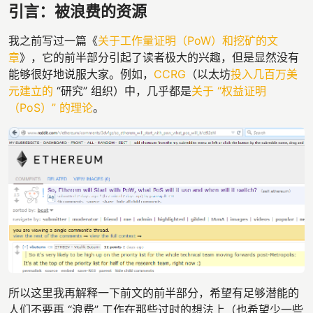
引言：被浪费的资源
我之前写过一篇《
关于工作量证明（PoW）和挖矿的文
章
》，它的前半部分引起了读者极大的兴趣，但是显然没有
能够很好地说服大家。例如，
CCRG
（以太坊
投入几百万美
元建立的
“研究” 组织）中，几乎都是
关于 “权益证明
（PoS）” 的理论
。
所以这里我再解释一下前文的前半部分，希望有足够潜能的
人们不要再 “浪费” 工作在那些过时的想法上（也希望少一些