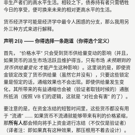
非生产者们的高水平生活。相较之下，债券持有者只需牺牲
今日的享受，便可换来未来的相对更高水平的生活。
货币经济学可能是经济学中最令人困惑的分支，那么我用另
外三种方式来进行解释。
声明 2(i) —— 你得选择一条跑道（你得选个定义）
首先， “价格水平” 只会受到货币供给量变动的影响（并且，
如果货币的派生市场活跃且维护得当，只有市场
未预期到的
货币供给量变化
才能产生这种影响）。这里说的是，即使资
金锁定改变了货币供给量（虽然它并没有），只要这些锁定
量是恒定的话，通缩效果也不会出现。即使供给量发生变
化，其所带来的有益通缩也会被（验证者取钱时候的）通胀
所抵消（按照 VB 们的逻辑，这就是 “对社会有害” 的了）。
要注意的是，在资金冻结的短暂时间里，这些货币都没有用
于 “流通” …… 如果货币不流通就能够带来有利的价格紧缩，
那
所有人
都会倾向将手上资金进行冻结（不仅仅是验证者）
（译者注：即如果真有这种效果，那压根用不着去设计）。