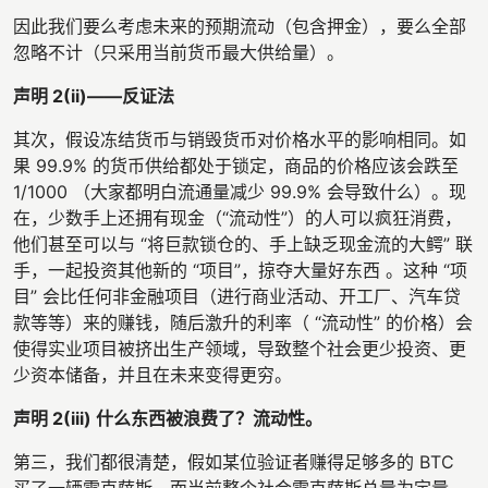
因此我们要么考虑未来的预期流动（包含押金），要么全部
忽略不计（只采用当前货币最大供给量）。
声明 2(ii)——反证法
其次，假设冻结货币与销毁货币对价格水平的影响相同。如
果 99.9% 的货币供给都处于锁定，商品的价格应该会跌至
1/1000 （大家都明白流通量减少 99.9% 会导致什么）。现
在，少数手上还拥有现金（“流动性”）的人可以疯狂消费，
他们甚至可以与 “将巨款锁仓的、手上缺乏现金流的大鳄” 联
手，一起投资其他新的 “项目”，掠夺大量好东西 。这种 “项
目” 会比任何非金融项目（进行商业活动、开工厂、汽车贷
款等等）来的赚钱，随后激升的利率（ “流动性” 的价格）会
使得实业项目被挤出生产领域，导致整个社会更少投资、更
少资本储备，并且在未来变得更穷。
声明 2(iii) 什么东西被浪费了？流动性。
第三，我们都很清楚，假如某位验证者赚得足够多的 BTC