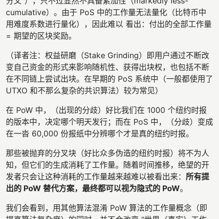
分叉”），只不过显然不具备累加性（markedly less-
cumulative）。由于 PoS 中的工作量无法量化（比特币中
用难度系数进行量化），因此难以 看出：付出的全部工作量
= 期望的区块奖励。
（译者注：权益研磨（Stake Grinding）即用户通过不断改
变自己资金的形式来影响随机性、获得出块权，也包括不断
在不同链上尝试出块。在早期的 PoS 系统中（一般都使用了
UTXO 和不那么复杂的共识算法）较为常见）
在 PoW 中，（出现的分歧）好比我们在 1000 个纽约时报
的版本中，决定哪个明天发行；而在 PoS 中，（分歧）变成
在一沓 60,000 份报纸中分辨哪个才是真的纽约时报。
那些被抛弃的分叉块（好比众多伪造的纽约时报）将不为人
知，但它们的生成消耗了工作量。随着时间推移，绝望的开
发者只会让这种消耗的工作量越来越难以被看出来：
所有提
出的 PoW 替代方案，最终都可以视为隐式的 PoW
。
我们会看到，用其他算法混淆 PoW 算法的工作量概念（即