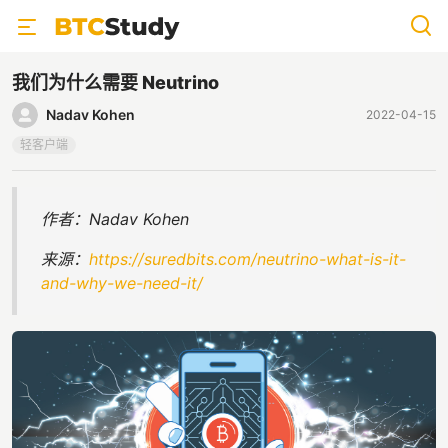
我们为什么需要 Neutrino
Nadav Kohen
2022-04-15
轻客户端
作者：Nadav Kohen
来源：
https://suredbits.com/neutrino-what-is-it-
and-why-we-need-it/