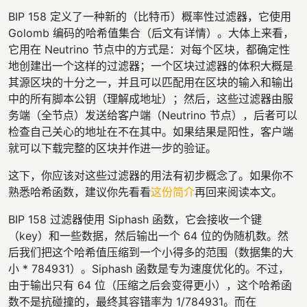
BIP 158 定义了一种新的（比特币）概率性过滤器，它使用
Golomb 编码的哈希值集合（后文有详情）。大体上来看，
它用在 Neutrino 节点中的方式是：对每个区块，都确定性
地创建出一个这样的过滤器；一个区块过滤器的体积大概是
其源区块的十分之一，并且可以匹配用在区块的输入和输出
中的所有脚本公钥（理解成地址）；然后，这些过滤器由服
务端（全节点）发送给客户端（Neutrino 节点），后者可以
检查自己关心的地址在不在其中。如果结果是阳性，客户端
就可以下载完整的区块并作进一步的验证。
这下，你应该对这些过滤器的用法有初步概念了。如果你不
熟悉哈希函数，建议你先看看
这份简介
再回来阅读本文。
BIP 158 过滤器使用 Siphash 函数，它会接收一个键
（key）和一些数据，然后输出一个 64 位的伪随机数。然
后我们把这个哈希值压缩到一个小得多的范围（数据集的大
小 * 784931）。Siphash 函数是专为速度优化的。不过，
由于输出只有 64 位（压缩之后会变得更小），这个哈希函
数不是抗碰撞的，最终其容错率为 1/784931。而在