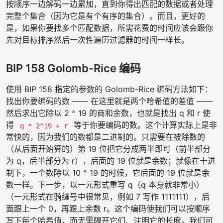
按顺序一边解码一边累加，直到你得出匹配的数据或者处理
完整个集合（因为它是有个有序的集合）。而且，更好的
是，如果你要找多个匹配数据，所需花费的时间应该会跟你
先对目标排序然后一次性遍历过滤器的时间一样长。
BIP 158 Golomb-Rice 编码
使用 BIP 158 指定的参数的 Golomb-Rice 编码方法如下：
找出你要编码的数 —— 在这里就是两个哈希值的差值 ——
然后求出它除以 2 ^ 19 的商和余数，也就是找出 q 和 r 使
得
等于你要编码的数。这个计算实际上是非
q * 2^19 + r
常快的，因为我们的数都是二进制的。只需要在被除数的
（从后面开始算的）第 19 位把它分成两半即可（前半部分
为 q，后半部分为 r），后面的 19 位就是余数；就像在十进
制下，一个数除以 10 ^ 19 的时候，它后面的 19 位就是余
数一样。下一步，以一元形式重写 q（q 本身就非常小）
（一元形式在骑缝号中很常见，例如 7 写作 1111111），后
面跟上一个 0，再跟上余数 r。这个编码使我们可以按顺序
写下每个哈希值，而无需隔开它们、注明它的长度。我们可