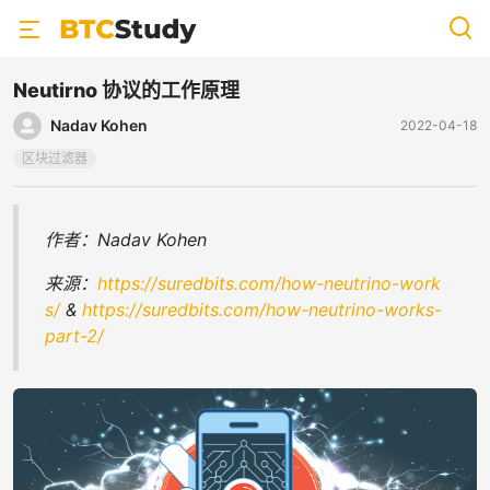
Neutirno 协议的工作原理
Nadav Kohen
2022-04-18
区块过滤器
作者：Nadav Kohen
来源：
https://suredbits.com/how-neutrino-work
s/
&
https://suredbits.com/how-neutrino-works-
part-2/