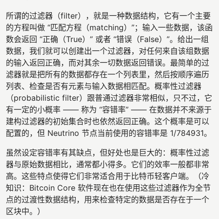
所谓的过滤器（filter），就是一种数据结构，它有一个主要
的方程叫做 “匹配方程（matching）”；输入一些数据，该函
数会返回 “正确（True）” 或者 “错误（False）”。给出一组
数据，我们就可以创建出一个过滤器，对任何来自该组数据
的输入返回正确，而对其余一切数据返回错误。最简单的过
滤器就是把所有的数据都存在一个列表里，然后按顺序遍历
列表、检查是否有元素与输入数据相匹配。概率性过滤器
（probabilistic filter）跟普通过滤器非常相似，只不过，它
有一定的小概率 —— 称为 “容错率” —— 在数据并不来源于
建构过滤器的初始集合时也依然返回正确。这个概率是可以
配置的，但 Neutrino 节点当前使用的容错率是 1/784931。
虽然设定容错率有其缺点，但好处也是巨大的：概率性过滤
器与原始数据相比，通常都小得多。它们的效率一般都非常
高。这些特点使得它们非常适合用于比特币轻客户端。（冷
知识：Bitcoin Core 软件现在也在使用这些过滤器作为全节
点的过渡性数据结构，用来检查特定的数据是否存在于一个
区块中。）