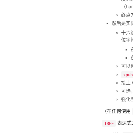
（har
终点
然后是实
十六
位字
可以
xpub
接上
可选
强化
（在任何使用
表达式
TREE