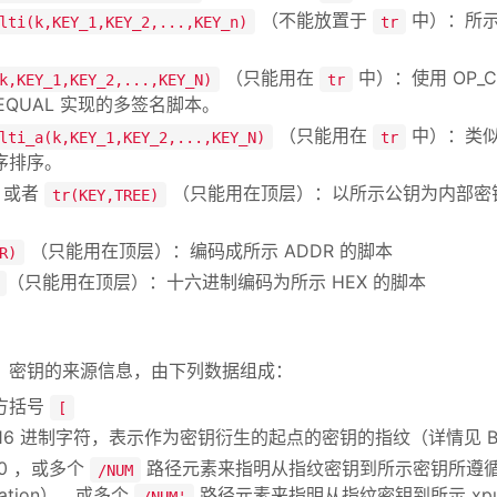
（不能放置于
中）：所示
lti(k,KEY_1,KEY_2,...,KEY_n)
tr
（只能用在
中）：使用 OP_CH
k,KEY_1,KEY_2,...,KEY_N)
tr
MEQUAL 实现的多签名脚本。
（只能用在
中）：类
lti_a(k,KEY_1,KEY_2,...,KEY_N)
tr
序排序。
或者
（只能用在顶层）：以所示公钥为内部密钥
tr(KEY,TREE)
（只能用在顶层）：编码成所示 ADDR 的脚本
R)
（只能用在顶层）：十六进制编码为所示 HEX 的脚本
：
，密钥的来源信息，由下列数据组成：
方括号
[
个 16 进制字符，表示作为密钥衍生的起点的密钥的指纹（详情见 BI
 0 ，或多个
路径元素来指明从指纹密钥到所示密钥所遵循的未
/NUM
ivation），或多个
路径元素来指明从指纹密钥到所示 xpu
/NUM'