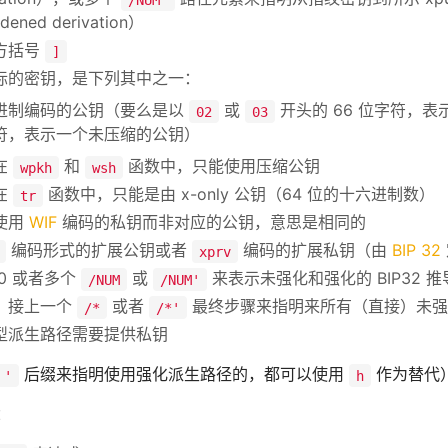
dened derivation）
方括号
]
际的密钥，是下列其中之一：
进制编码的公钥（要么是以
或
开头的 66 位字符，
02
03
符，表示一个未压缩的公钥）
在
和
函数中，只能使用压缩公钥
wpkh
wsh
在
函数中，只能是由 x-only 公钥（64 位的十六进制数）
tr
使用
WIF
编码的私钥而非对应的公钥，意思是相同的
编码形式的扩展公钥或者
编码的扩展私钥（由
BIP 32
xprv
 0 或者多个
或
来表示未强化和强化的 BIP32 
/NUM
/NUM'
，接上一个
或者
最终步骤来指明来所有（直接）未强
/*
/*'
型派生路径需要提供私钥
后缀来指明使用强化派生路径的，都可以使用
作为替代
'
h
：