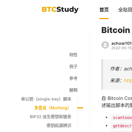
首页
全站
Bitco
achow101
2022-05-15
特性
例子
作者：ach
参考
来源：
htt
解释
自 Bitcoi
单公钥（single-key）脚本
述输出脚本的集
多签名（Multisig）
BIP32 派生密钥和链条
scantxou
密钥起源辨识
getdescr