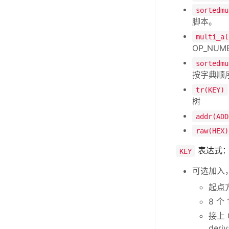
sortedmu
脚本。
multi_a(
OP_NU
sortedmu
按字典顺
tr(KEY)
树
addr(ADD
raw(HEX)
表达式
KEY
可选加入
起点
8 
接上
der