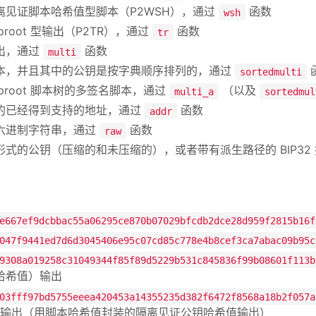
离见证脚本哈希值型脚本（P2WSH），通过
函数
wsh
proot 型输出（P2TR），通过
函数
tr
出，通过
函数
multi
本，并且其中的公钥是按字典顺序排列的，通过
sortedmulti
aproot 脚本树的多签名脚本，通过
（以及
multi_a
sortedmul
的已经得到支持的地址，通过
函数
addr
六进制字符串，通过
函数
raw
式的公钥（压缩的和未压缩的），或者带有派生路径的 BIP32 扩展公钥（
e667ef9dcbbac55a06295ce870b07029bfcdb2dce28d959f2815b16f
047f9441ed7d6d3045406e95c07cd85c778e4b8cef3ca7abac09b95c
9308a019258c31049344f85f89d5229b531c845836f99b08601f113b
哈希值）输出
03fff97bd5755eeea420453a14355235d382f6472f8568a18b2f057a
KH 输出（用脚本哈希值封装的隔离见证公钥哈希值输出）