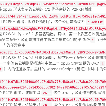
68Gmy5EdvgibQVfPdqkBBCHxA5htiqg55crXYuXoQRKfDBFA1WEjWgP6
 xpub 形式表示的公钥的
1/2
代子密钥的 P2PKH 输出
db33f/44'/0'/0']xpub6ERApfZwUNrhLCkDtcHTcxd75RbzS1ed54G1
组 P2PKH 输出，但额外指明了，这个公钥是指纹为
d34db33f
i(1,xpub661MyMwAqRbcFW31YEwpkMuc5THy2PSt5bDMsktWQcFF8syA
 P2WSH 的
1-of-2
多签名输出，其中，第一个多签名公钥是描述
而第二多签名公钥是描述符中第二个形式公钥的第
0/0/
个子
i
）内的任意数字
edmulti(1,xpub661MyMwAqRbcFW31YEwpkMuc5THy2PSt5bDMsktWQc
 P2WSH 的
1-of-2
多签名输出，其中第一个多签名公钥是描述符
一个多签名公钥则是描述符中第二个 xpub 定时公钥的
0/0/
i
）内的任意数字。最终的 witenessScript（见证）脚
0
f9441ed7d6d3045406e95c07cd85c778e4b8cef3ca7abac09b95c709
bd5755eeea420453a14355235d382f6472f8568a18b2f057a1460297
 P2TR 输出，该输出以
这个 x-only 公钥作为内部密钥
c6……
f9441ed7d6d3045406e95c07cd85c778e4b8cef3ca7abac09b95c709
 P2TR 输出，该输出以
这个 x-only 公钥作为内部
c6……