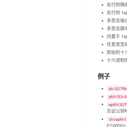
支付到隔
支付到 ta
多签名输
多签名脚
内置于 t
任意类型
原始的十
十六进制形
例子
pk(0279b
pkh(02c6
wpkh(02f
见证公钥
sh(wpkh(
P2WP