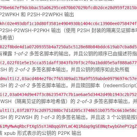
79be667ef9dcbbac55a06295ce870b07029bfcdb2dce28d959f2815b
P2WPKH 和 P2SH-P2WPKH 输出
kh(02e493dbf1c10d80f3581e4904930b1404cc6c13900ee0758474f
P2SH-P2WSH-P2PKH 输出（使用 P2SH 封装的隔离
哈希值）
022f8bde4d1a07209355b4a7250a5c5128e88b84bddc619ab7cba8d5
有裸露
1-of-2
多签名脚本的输出，并且公钥的顺序已由描述符指
(2,022f01e5e15cca351daff3843fb70f3c2f0a1bdd05e5af888a677
2SH 的
2-of-2
多签名脚本输出，并且公钥的顺序如此处所载
dmulti(2,03acd484e2f0c7f65309ad178a9f559abde09796974c57e
2SH 的
2-of-2
多签名脚本输出，并且赎回脚本（redeemScri
i(2,03a0434d9e47f3c86235477c7b1ae6ae5d3442d49b1943c2b752
P2WSH（隔离见证的脚本哈希值）的
2-of-3
多签名脚本输出，并
ulti(1,03f28773c2d975288bc7d1d205c3748651b075fbc6610e58c
SH 的 P2WSH 的
1-of-3
的多签名输出，并且这 3 个公钥是
61MyMwAqRbcFtXgS5sYJABqqG9YLmC4Q1Rdap9gSE8NqtwybGhePY2gZ
 xpub 形式表示的公钥的 P2PK 输出