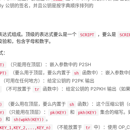
only 公钥的签名，并且公钥是按字典顺序排列的
表达式组成。顶级的表达式要么是一个
，要么是
SCRIPT
SCRI
校验和，包含字母和数字。
式：
（只能用在顶层）：嵌入参数中的 P2SH
T)
（要么用于顶层，要么内置于
函数中）：嵌入参数中的
PT)
sh
（可用在任何地方）：给定公钥的 P2PK 输出
（不可放置于
函数中）：给定公钥的 P2PKH 输出（
tr
（要么用在顶层，要么内置于
函数）：这个压缩公钥（comp
)
sh
（只能用在顶层）：
和
集合的缩写。
Y)
pk(KEY)
pkh(KEY)
和
。
)
sh(wpkh(KEY))
（不能放置于
中）：使用 OP_CH
KEY_1,KEY_2,...,KEY_n)
tr