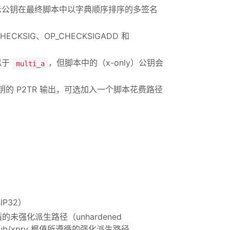
公钥在最终脚本中以字典顺序排序的多签名
ECKSIG、OP_CHECKSIGADD 和
似于
，但脚本中的（x-only）公钥会
multi_a
的 P2TR 输出，可选加入一个脚本花费路径
P32）
强化派生路径（unhardened
b/xprv 根值所遵循的强化派生路径