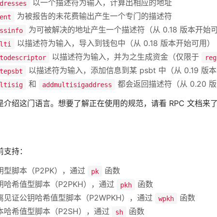
以一个描述符为输入，计算出相应的地址
dresses
为被报告的未花费输出产生一个专门的描述符
ent
为可被解决的地址产生一个描述符（从 0.18 版本开始
ssinfo
以描述符为输入，导入到钱包中（从 0.18 版本开始可用）
lti
以描述符为输入，并为之生成资金（仅限于
todescriptor
reg
以描述符为输入，添加信息到某 psbt 中（从 0.19 版
tepsbt
和
都会返回描述符（从 0.20 
ltisig
addmultisigaddress
是介绍这门语言。想要了解正在使用的规范，请看 RPC 文档来
前支持：
钥型脚本（P2PK），通过
函数
pk
钥哈希值型脚本（P2PKH），通过
函数
pkh
离见证公钥哈希值型脚本（P2WPKH），通过
函数
wpkh
本哈希值型脚本（P2SH），通过
函数
sh