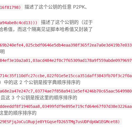
描述了这个公钥的任意 P2PK、
16f81798)
描述了这个公钥的（过于
a94abe8c4cd13)))
见证脚本哈希值，而这个隔离见证脚本哈希值又封装了
69b240efe4,025cbdf0646e5db4eaa398f365f2ea7a0e3d419b7e033
明
84ef3e10a2a01,03acd484e2f0c7f65309ad178a9f559abde0979697
714c35f110dfc27ccbe,022f01e5e15cca351daff3843fb70f3c2f0a
pt）中的这 2 个公钥是按字典顺序排序的
a68e2a47e247c7,03774ae7f858a9411e5ef4246b70c65aac5649980
且这 3 个公钥是按这里的顺序排序的
ddeeddf8f19405aa8,03499fdf9e895e719cfd64e67f07d38e3226aa
按这里的顺序排序的
29ESFjqJoCu1Rupje8YtGqsefD265TMg7usUDFdp6W1EGMcet8)