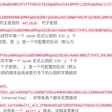
LHhwBZeNK1VTsfTFUHCdrfp1bgwQ9xv5ski8PX9rL2dZXvgGDnw/1/2)
LkBUHQVHQKqhMkhgbmJbZRkrgZw4koxb5JaHWkY4ALHY2grBGRjaDMzQ
的主密钥的
代子密钥
44'/0/0'
mRUapSCGu8ED9W6oDMSgv6Zz8idoc4a6mr8BDzTJY47LJhkJ8UB7WEGu
符中第一个 xpub 形式公钥的
1/0/
个
i
密钥，而
是一个可配置的区间（默认为
i
FF8syAmRUapSCGu8ED9W6oDMSgv6Zz8idoc4a6mr8BDzTJY47LJhkJ8U
中第一个 xpub 形式公钥的
1/0/
个子
i
个子密钥；
是一个可配置的区间（默认
i
本中的公钥的顺序由具体索引号下的公钥的字典顺序
ee5,
556),pk(e493dbf1c10d80f3581e4904930b1404cc6c13900ee07584
（internal key），并带有两个脚本花费路径
ee5,sortedmulti_a(2,2f8bde4d1a07209355b4a7250a5c5128e88b
密钥，并带有一个
脚本，该脚本需要这
multi_a