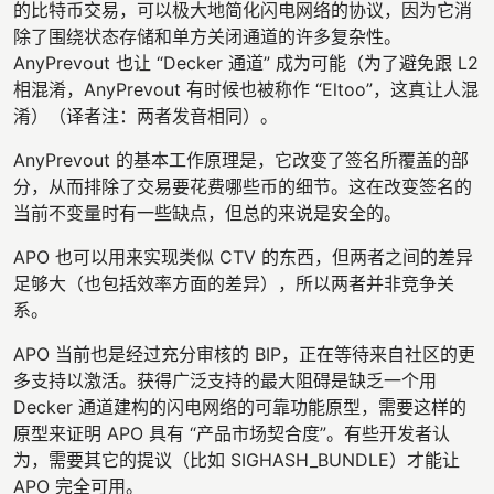
的比特币交易，可以极大地简化闪电网络的协议，因为它消
除了围绕状态存储和单方关闭通道的许多复杂性。
AnyPrevout 也让 “Decker 通道” 成为可能（为了避免跟 L2
相混淆，AnyPrevout 有时候也被称作 “Eltoo”，这真让人混
淆）（译者注：两者发音相同）。
AnyPrevout 的基本工作原理是，它改变了签名所覆盖的部
分，从而排除了交易要花费哪些币的细节。这在改变签名的
当前不变量时有一些缺点，但总的来说是安全的。
APO 也可以用来实现类似 CTV 的东西，但两者之间的差异
足够大（也包括效率方面的差异），所以两者并非竞争关
系。
APO 当前也是经过充分审核的 BIP，正在等待来自社区的更
多支持以激活。获得广泛支持的最大阻碍是缺乏一个用
Decker 通道建构的闪电网络的可靠功能原型，需要这样的
原型来证明 APO 具有 “产品市场契合度”。有些开发者认
为，需要其它的提议（比如 SIGHASH_BUNDLE）才能让
APO 完全可用。