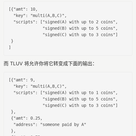
[{
"amt"
: 
10
,

"key"
: 
"multi(A,B,C)"
,

"scripts"
: [
"signed(A) with up to 2 coins"
,

"signed(B) with up to 5 coins"
,

"signed(C) with up to 3 coins"
]

 }

而 TLUV 将允许你将它转变成下面的输出：
[{
"amt"
: 
9
,

"key"
: 
"multi(A,B,C)"
,

"scripts"
: [
"signed(A) with up to 1 coins"
,

"signed(B) with up to 5 coins"
,

"signed(C) with up to 3 coins"
]

 },

 {
"amt"
: 
0.25
,

"address"
: 
"someone paid by A"
 },
