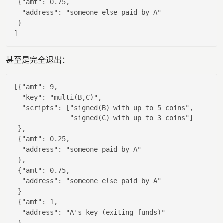
 {
"amt"
: 
0.75
,

"address"
: 
"someone else paid by A"
 }

甚至是完全退出：
[{
"amt"
: 
9
,

"key"
: 
"multi(B,C)"
,

"scripts"
: [
"signed(B) with up to 5 coins"
,

"signed(C) with up to 3 coins"
]

 },

 {
"amt"
: 
0.25
,

"address"
: 
"someone paid by A"
 },

 {
"amt"
: 
0.75
,

"address"
: 
"someone else paid by A"
 }

 {
"amt"
: 
1
,

"address"
: 
"A's key (exiting funds)"
 }
