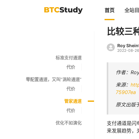
首页
全站
比较三
Roy Shein
2022-08-26
标准支付通道
代价
作者：Roy 
零配置通道，又叫“涡轮通道”
来源：
htt
代价
75907ea
管家通道
原文出版于 
代价
优化不如演化
支付通道是闪
来发展趋势，