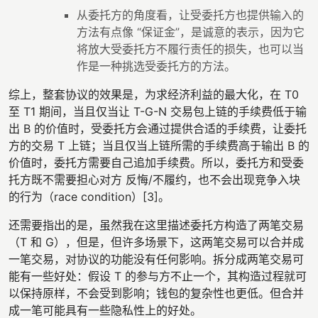
从委托方的角度看，让受委托方也提供输入的
方法有点像 “保证金”，是诚意的表示，因为它
将放大受委托方不履行责任的损失，也可以当
作是一种挑选受委托方的方法。
综上，整套协议的效果是，为求经济利益的最大化，在 T0
至 T1 期间，当且仅当让 T-G-N 交易包上链的手续费低于输
出 B 的价值时，受委托方会通过提供合适的手续费，让委托
方的交易 T 上链；当且仅当上链所需的手续费高于输出 B 的
价值时，委托方需要自己追加手续费。所以，委托方和受委
托方既不需要担心对方 反悔/不履约，也不会出现竞争入块
的行为（race condition）[3]。
还需要指出的是，虽然我在这里描述委托方构造了两笔交易
（T 和 G），但是，但许多场景下，这两笔交易可以合并成
一笔交易，对协议的功能没有任何影响。拆分成两笔交易可
能有一些好处：假设 T 的参与方不止一个，其构造过程就可
以保持原样，不会受到影响；钱包的复杂性也更低。但合并
成一笔可能具有一些隐私性上的好处。