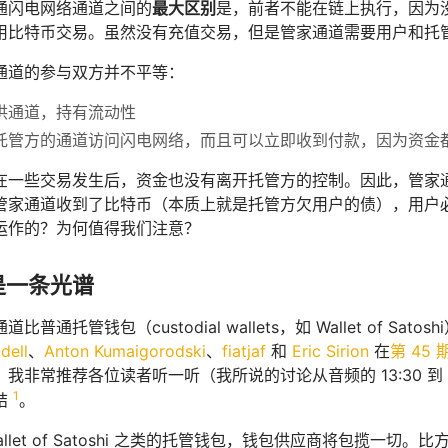
通闪电网络通道之间的
最大区别
是，前者不能在链上执行，因为
用比特币交易。虽然没有充值交易，但是管家通道需要用户和托
通道的参与双方并不平等：
供通道，持有流动性
托管方的通道访问闪电网络，而且可以立即收到付款，因为资金
一些交易发生后，资金也没有离开托管方的控制。因此，管家通道是一种托
管家通道收到了比特币（本质上就是托管方欠用户的债），用户
运作的？为何值得我们注意？
是一条光谱
比普通托管钱包（custodial wallets，如 Wallet of 
dell
、
Anton Kumaigorodski
、
fiatjaf
和
Eric Sirion
在
第 45 期
我非常推荐各位读者听一听（我所说的讨论从音频的 13:30 到 2
1
结
。
llet of Satoshi 之类的托管钱包，钱包供应商将包揽一切。比