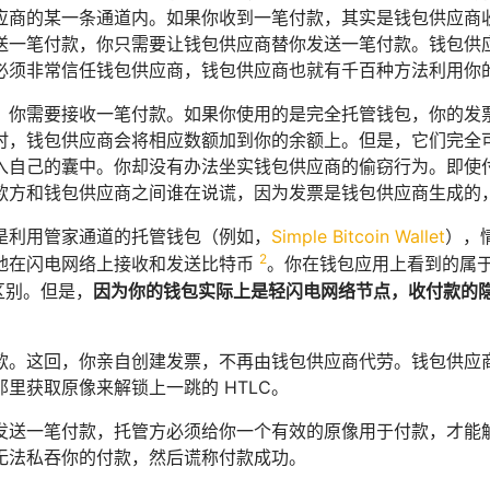
应商的某一条通道内。如果你收到一笔付款，其实是钱包供应商
送一笔付款，你只需要让钱包供应商替你发送一笔付款。钱包供
必须非常信任钱包供应商，钱包供应商也就有千百种方法利用你
：你需要接收一笔付款。如果你使用的是完全托管钱包，你的发
时，钱包供应商会将相应数额加到你的余额上。但是，它们完全
入自己的囊中。你却没有办法坐实钱包供应商的偷窃行为。即使
款方和钱包供应商之间谁在说谎，因为发票是钱包供应商生成的
是利用管家通道的托管钱包（例如，
Simple Bitcoin Wallet
），
2
地在闪电网络上接收和发送比特币
。你在钱包应用上看到的属于你
并无区别。但是，
因为你的钱包实际上是轻闪电网络节点，收付款的
款。这回，你亲自创建发票，不再由钱包供应商代劳。钱包供应
里获取原像来解锁上一跳的 HTLC。
发送一笔付款，托管方必须给你一个有效的原像用于付款，才能解
无法私吞你的付款，然后谎称付款成功。