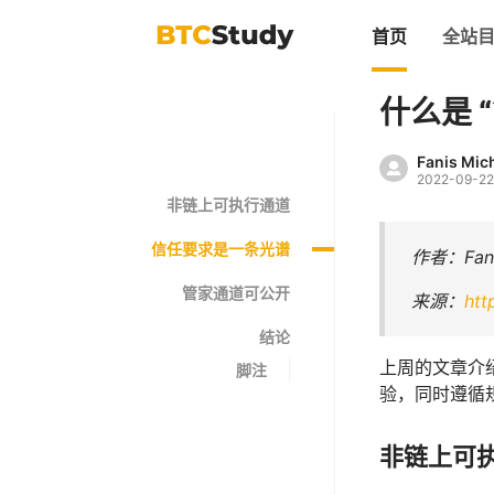
首页
全站
什么是 
Fanis Mic
2022-09-22
非链上可执行通道
信任要求是一条光谱
作者：Fanis
管家通道可公开
来源：
htt
结论
上周的文章介
脚注
验，同时遵循
非链上可