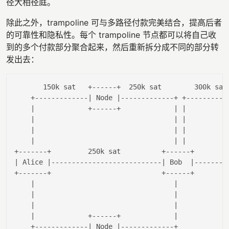
径大相径庭。
除此之外，trampoline 可与多路径付款完美结合，提高后者
的可靠性和隐私性。每个 trampoline 节点都可以将自己收
到的多个付款部分聚合起来，然后重新拆分成不同的部分转
发出去：
150
k sat   +------+  
250
k sat        
300
k sat
    +-------------
| Node |
-------------+ +----------
|             +------+             |
|          
|                                  |
|          
|                                  |
|          
|                                  |
|          
+-------+         
250
k sat          +------+        
| Alice |
---------------------------
| Bob  |
--------
+-------+                           +------+        
|                                  |
|                                  |
|                                  |
|             +------+             |
    +-------------
| Node |
-------------+
