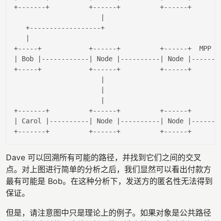
+-------+          +------+          +------+       
                      |
   +------------------+                             
|                                                
+-----+            +------+          +------+  MPP p
| Bob |
------------
| Node |
----------
| Node |
-------
+-----+            +------+          +------+        
|                             
|                             
|                             
+-------+          +------+          +------+       
|
 Carol 
|----------|
 Node 
|----------|
 Node 
|-------
Dave 可以回溯所有可能的路径，并找到它们之间的交叉
点。对上图进行简单的分析之后，我们显然可以看出付款方
最有可能是 Bob。在这种分析下，发送方的匿名性无法得到
保证。
但是，请注意图中只是理论上的例子。如果对象是公共路径