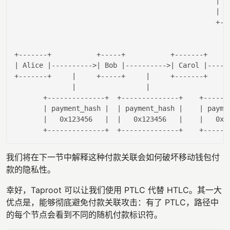
| W
| I
                                                 +---
                                                    
| Alice |
---------->
| Bob |
---------->
| Carol |
-----
+-------+     
|     +-----+     |
     +-------+     
|                 |
       +--------------+  +--------------+    +-------
| payment_hash |
| payment_hash |
| payme
|   0x123456   |
|   0x123456   |
|   0x1
我们将在下一节中解释这种付款关联会如何破坏移动钱包付
款的隐私性。
幸好，Taproot 可以让我们使用 PTLC 代替 HTLC。其一大
优点是，能够彻底避免付款关联攻击：有了 PTLC，路径中
的每个节点会看到不同的随机付款标识符。