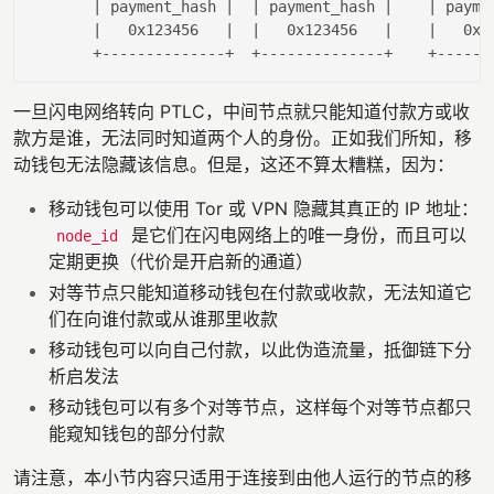
| payment_hash |
| payment_hash |
| payme
|   0x123456   |
|   0x123456   |
|   0x1
一旦闪电网络转向 PTLC，中间节点就只能知道付款方或收
款方是谁，无法同时知道两个人的身份。正如我们所知，移
动钱包无法隐藏该信息。但是，这还不算太糟糕，因为：
移动钱包可以使用 Tor 或 VPN 隐藏其真正的 IP 地址：
是它们在闪电网络上的唯一身份，而且可以
node_id
定期更换（代价是开启新的通道）
对等节点只能知道移动钱包在付款或收款，无法知道它
们在向谁付款或从谁那里收款
移动钱包可以向自己付款，以此伪造流量，抵御链下分
析启发法
移动钱包可以有多个对等节点，这样每个对等节点都只
能窥知钱包的部分付款
请注意，本小节内容只适用于连接到由他人运行的节点的移