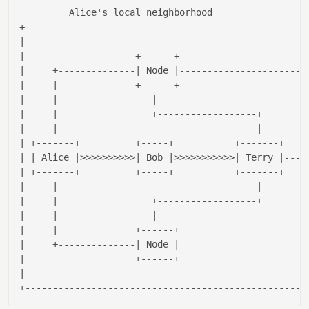
         Alice
's local neighborhood                 
|                                                  |
|                    +------+                      |
|     +--------------|
 Node 
|-----------------------
|     |
              +------+                      
|
|
|                 |
|
|
|                 +------------------+       |
|     |
|       |
| +-------+          +-----+           +-------+   |
| |
 Alice 
|>>>>>>>>>>|
 Bob 
|>>>>>>>>>>>|
 Terry 
|----
| +-------+          +-----+           +-------+   |
|     |
|       |
|     |
                 +------------------+       
|
|
|                 |
|
|
|              +------+                      |
|     +--------------|
 Node 
|                      |
|                    +------+                      |
|                                                  |