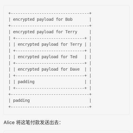
| encrypted payload 
for
 Bob       |
| encrypted payload 
for
 Terry     |
| +-----------------------------+ |
| |
 encrypted payload 
for
 Terry 
| |
| +-----------------------------+ |
| |
 encrypted payload 
for
 Ted   
| |
| +-----------------------------+ |
| |
 encrypted payload 
for
 Dave  
| |
| +-----------------------------+ |
| |
 padding                     
| |
| +-----------------------------+ |
| padding                         |
Alice 将这笔付款发送出去：