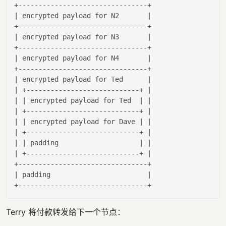
| encrypted payload 
for
 N2       |
| encrypted payload 
for
 N3       |
| encrypted payload 
for
 N4       |
| encrypted payload 
for
 Ted      |
| +----------------------------+ |
| |
 encrypted payload 
for
 Ted  
| |
| +----------------------------+ |
| |
 encrypted payload 
for
 Dave 
| |
| +----------------------------+ |
| |
 padding                    
| |
| +----------------------------+ |
| padding                        |
Terry 将付款转发给下一个节点：