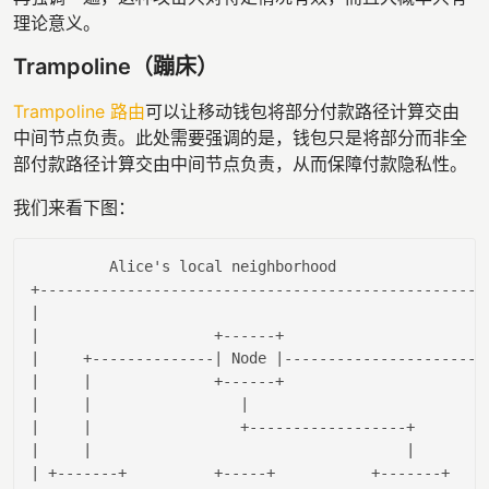
理论意义。
Trampoline（蹦床）
Trampoline 路由
可以让移动钱包将部分付款路径计算交由
中间节点负责。此处需要强调的是，钱包只是将部分而非全
部付款路径计算交由中间节点负责，从而保障付款隐私性。
我们来看下图：
         Alice
's local neighborhood                 
|                                                  |
|                    +------+                      |
|     +--------------|
 Node 
|-----------------------
|     |
              +------+                      
|
|
|                 |
|
|
|                 +------------------+       |
|     |
|       |
| +-------+          +-----+           +-------+   |