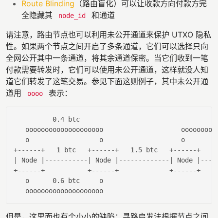
Route Blinding
（路由盲化）可以让收款方向付款方完
全隐藏其
和通道
node_id
请注意，路由节点也可以利用未公开通道来保护 UTXO 隐私
性。如果两个节点之间开启了多条通道，它们可以选择只向
全网公开其中一条通道，将其余通道保密。当它们收到一笔
付款需要转发时，它们可以使用未公开通道，这样就没人知
道它们转发了这笔交易。参见下面这则例子，其中未公开通
道用
表示：
oooo
0
.
4
 btc                                  
1
   oooooooooooooooooooo                    oooooooooo
   o                  o                    o         
+------+   
1
 btc   +------+   
1.5
 btc   +------+   
0
| Node |
-----------
| Node |
-------------
| Node |
----
+------+           +------+             +------+     
   o      
0
.
6
 btc     o

但是，这里面也有个小小的缺陷：寻路启发法根据节点之间