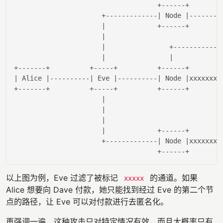
                                    +------+         
                      +-------------
| Node |
--------
|             +------+        
|                             
                      |
                +------------
                      |
|            
| Alice |
----------
| Eve |
----------
| Node |
xxxxxxxx
+-------+          +-----+          +------+         
|                             
                      |
|                             
                      |
             +------+        
                      +-------------|
 Node 
|xxxxxxxx
以上图为例，Eve 过滤了被标记
的通道。如果
xxxxx
Alice 想要向 Dave 付款，她只能找到经过 Eve 的第二个节
点的路径，让 Eve 可以对付款进行去匿名化。
再强调一遍，这种攻击只对特定情况有效，而且大概率只有