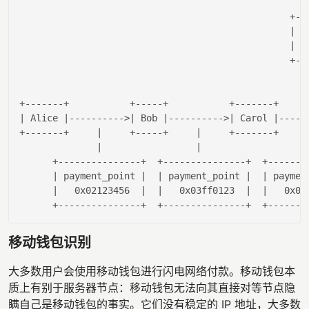
                                                 +---
| N
| p
                                                 +---
                                                    
| Alice |
---------->
| Bob |
---------->
| Carol |
-----
+-------+     
|     +-----+     |
     +-------+     
|                 |
      +---------------+  +---------------+  +--------
| payment_point |
| payment_point |
| paymen
|   0x02123456  |
|   0x03ff0123  |
|   0x03
移动钱包识别
大多数用户会使用移动钱包进行闪电网络付款。移动钱包本
质上有别于服务器节点：移动钱包无法向其直接对等节点隐
瞒自己是移动钱包的事实。它们没有稳定的 IP 地址，大多数