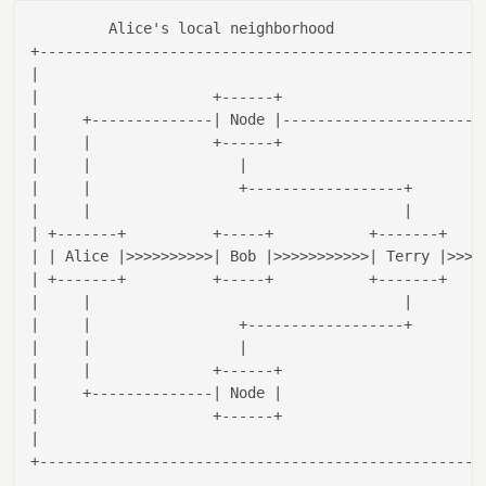
         Alice
's local neighborhood                 
|                                                  |
|                    +------+                      |
|     +--------------|
 Node 
|-----------------------
|     |
              +------+                      
|
|     |
|                          |
|     |
                 +------------------+       
|
|
|                                    |
|
|
 +-------+          +-----+           +-------+   
|
|
| Alice |
>>>
>>>>>>>
| Bob |
>>>>>>>>>>>
| Terry |
>>>>
|
 +-------+          +-----+           +-------+   
|
|
|                                    |
|
|
|                 +------------------+       |
|     |
|                          |
|     |
              +------+                      
|
|
     +--------------
| Node |
|
|
                    +------+                      
|
|
|