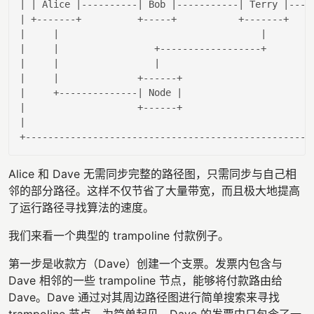
| |
 Alice 
|----------|
 Bob 
|-----------|
 Terry 
|----
| +-------+          +-----+           +-------+   |
|     |
|       |
|     |
                 +------------------+       
|
|
|                 |
|
|
|              +------+                      |
|     +--------------|
 Node 
|                      |
|                    +------+                      |
|                                                  |
Alice 和 Dave 无需同步完整的路径图，只需同步与自己相
邻的部分路径。这样不仅节省了大量带宽，而且极大地提高
了运行路径寻找算法的速度。
我们来看一个典型的 trampoline 付款例子。
第一步是收款方（Dave）创建一个支票。发票内包含与
Dave 相邻的一些 trampoline 节点，能够将付款路由给
Dave。Dave 通过对其周边路径图进行简单搜索来寻找
trampoline 节点。为简单起见，Dave 的发票中只包含了一