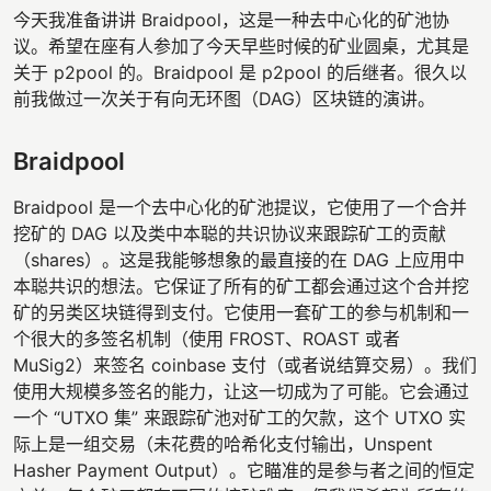
今天我准备讲讲 Braidpool，这是一种去中心化的矿池协
议。希望在座有人参加了今天早些时候的矿业圆桌，尤其是
关于 p2pool 的。Braidpool 是 p2pool 的后继者。很久以
前我做过一次关于有向无环图（DAG）区块链的演讲。
Braidpool
Braidpool 是一个去中心化的矿池提议，它使用了一个合并
挖矿的 DAG 以及类中本聪的共识协议来跟踪矿工的贡献
（shares）。这是我能够想象的最直接的在 DAG 上应用中
本聪共识的想法。它保证了所有的矿工都会通过这个合并挖
矿的另类区块链得到支付。它使用一套矿工的参与机制和一
个很大的多签名机制（使用 FROST、ROAST 或者
MuSig2）来签名 coinbase 支付（或者说结算交易）。我们
使用大规模多签名的能力，让这一切成为了可能。它会通过
一个 “UTXO 集” 来跟踪矿池对矿工的欠款，这个 UTXO 实
际上是一组交易（未花费的哈希化支付输出，Unspent
Hasher Payment Output）。它瞄准的是参与者之间的恒定