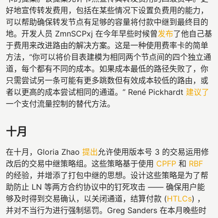
好地宣传转发费用，包括在某些情况下设置负费用的能力，
可以帮助确保转发节点有足够的容量将付款中继到最终目的
地。开发人员 ZmnSCPxj 在今年早些时候曾
发布
了他自己基
于费用来改进路由的解决方案。这是一种使用费率卡的简单
方法，“你可以将价目表建模为相同两个节点间的四个独立通
道，每个都有不同的成本。如果成本最低的路径失败了，你
只需尝试另一条可能有更多跳数但有效成本较低的路由，或
者以更高的成本尝试相同的通道。” René Pickhardt
建议了
一个支付流量控制的替代方法。
十月
在十月，Gloria Zhao
提出
允许使用版本号 3 的交易运用修
改后的交易中继策略组。这些策略基于使用
CPFP
和
RBF
的经验，并增添了打包中继的思想。设计这些策略是为了帮
助防止 LN 等两方合约协议中的钉死攻击 —— 确保用户能
够及时得到交易确认，以关闭通道，结算付款 (
HTLCs
) ，
并对不当行为进行强制惩罚。Greg Sanders 在本月晚些时