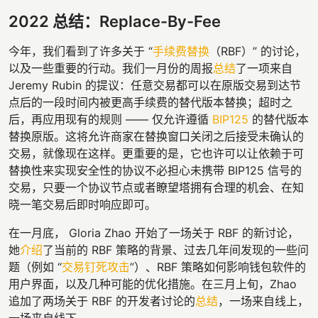
2022 总结：Replace-By-Fee
今年，我们看到了许多关于 “
手续费替换
（RBF）” 的讨论，
以及一些重要的行动。我们一月份的周报
总结
了一项来自
Jeremy Rubin 的提议：任意交易都可以在原版交易到达节
点后的一段时间内被更高手续费的替代版本替换；超时之
后，再应用现有的规则 —— 仅允许遵循
BIP125
的替代版本
替换原版。这将允许商家在替换窗口关闭之后接受未确认的
交易，就像现在这样。更重要的是，它也许可以让依赖于可
替换性来实现安全性的协议不必担心未携带 BIP125 信号的
交易，只要一个协议节点或者瞭望塔拥有合理的机会、在知
晓一笔交易后即时响应即可。
在一月底， Gloria Zhao 开始了一场关于 RBF 的新讨论，
她
介绍
了当前的 RBF 策略的背景、过去几年间发现的一些问
题（例如 “
交易钉死攻击
”）、RBF 策略如何影响钱包软件的
用户界面，以及几种可能的优化措施。在三月上旬，Zhao
追加了两场关于 RBF 的开发者讨论的
总结
，一场来自线上，
一场来自线下。