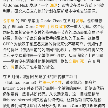
和 Jonas Nick 发现了一个
漏洞
：该协议在某些方式下可被
利用。研究人员宣布他们计划在更新版本中修复该漏洞。
包中继
的 BIP 草案由 Gloria Zhao 在 5 月
发布
。包中继修
复了 Bitcoin Core
CPFP 手续费追加
这一重大问题。这个问
题是如果其父交易支付的费率高于节点的动态最低交易池手
续费，则各个节点只会接受手续费追加的子交易。这使得
CPFP 对依赖于预签名交易的协议来说不够可靠，例如许多
合约协议（包括当前的闪电网络协议）。包中继允许将父交
易和子交易看作是一个单位进行评估，从而消除了上述问题
——尽管没有消除其他相关问题，例如
交易钉死
。在 6 月
份，
有
更多关于包中继的讨论。
在 5 月份，我们还见证了比特币内核库项目
（libbitcoinkernel）的
第一次合并
，试图将尽可能多的
Bitcoin Core 共识代码分离到一个单独的库中，即使该代码
仍附带有一些非共识代码。从长远来看，这一目标是精简
libbitcoinkernel 到只包含共识代码，让其他项目可以轻松
使用该代码或让审计人员分析对 Bitcoin Core 的共识逻辑的