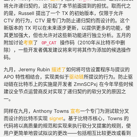
将允许递归契约，这引起了本节前面提到的担忧。取而代之
的是，Russell 提出了一个 TX 的初始版本，仅限于允许
CTV 的行为，CTV 是专门为防止递归契约而设计的。这个
新版本的 TX 可以在未来逐步更新，以提供更多的功能，使
其更加强大，但也允许对这些新功能进行独立分析。五月的
附加讨论
考察
了
操作码（2010年从比特币中删
OP_CAT
除），一些开发者偶发建议将来可将其作为添加的候选操作
码。
九月，Jeremy Rubin
描述了
如何将可信设置程序与提议的
APO 特性相结合，实现类似于
驱动链
所提议的行为。防止驱
动链在比特币上的实施是开发者 ZmnSCPxj 在今年早些时候
建议全节点运营商反对实现了递归契约的软分叉的原因之
一。
同样在九月，Anthony Towns
宣布
一个专门为测试软分叉
而设计的比特币实现
signet
。基于比特币核心，Towns 的
代码将以高质量的规范和实现来执行软分叉提案的规则，使
用户更简单地尝试拟议的更改——包括相互比较更改或看到