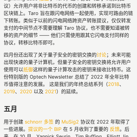
议）允许用户将非比特币的代币的创建和转移承诺到比特币
区块链上。Taro 旨在跟闪电网络一起使用，实现可路由的链
下转账。类似于以前的闪电网络跨资产转账提议，仅仅转发
支付的中间节点不需要理解 Taro 协议，也不需要知道被转
移的资产的细节 —— 他们只需使用跟其它闪电支付同样的
协议，转移比特币即可。
四月份还出现了关于量子安全的密钥交换的
讨论
；未来可能
出现快速的量子计算机，但量子安全的密钥交换将允许用户
使用可以
抵御
这样的量子计算攻击的密钥来接收比特币。这
份特别版的 Optech Newsletter 总结了 2022 年全年比特
币值得注意的发展。 这是我们的年终总结系列（
2018
、
2019
、
2020
以及
2021
）的延续。
五月
用于创建
schnorr 多签
的
MuSig2
协议在 2022 年取得了
一些进展。
提议的一个 BIP
在 5 月收到了重要的
反馈
。后
来，在 10 月，Yannick Seurin、Tim Ruffing、Elliott Jin