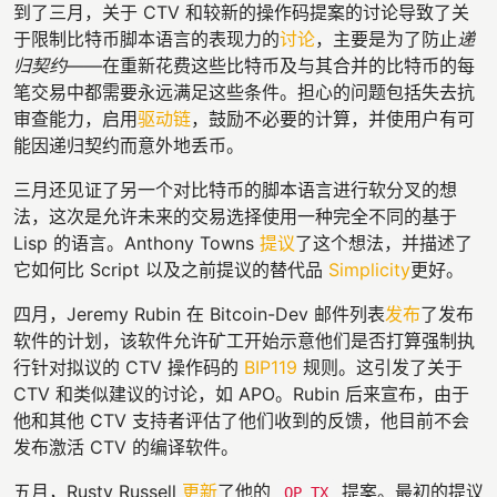
到了三月，关于 CTV 和较新的操作码提案的讨论导致了关
于限制比特币脚本语言的表现力的
讨论
，主要是为了防止
递
归契约
——在重新花费这些比特币及与其合并的比特币的每
笔交易中都需要永远满足这些条件。担心的问题包括失去抗
审查能力，启用
驱动链
，鼓励不必要的计算，并使用户有可
能因递归契约而意外地丢币。
三月还见证了另一个对比特币的脚本语言进行软分叉的想
法，这次是允许未来的交易选择使用一种完全不同的基于
Lisp 的语言。Anthony Towns
提议
了这个想法，并描述了
它如何比 Script 以及之前提议的替代品
Simplicity
更好。
四月，Jeremy Rubin 在 Bitcoin-Dev 邮件列表
发布
了发布
软件的计划，该软件允许矿工开始示意他们是否打算强制执
行针对拟议的 CTV 操作码的
BIP119
规则。这引发了关于
CTV 和类似建议的讨论，如 APO。Rubin 后来宣布，由于
他和其他 CTV 支持者评估了他们收到的反馈，他目前不会
发布激活 CTV 的编译软件。
五月，Rusty Russell
更新
了他的
提案。最初的提议
OP_TX