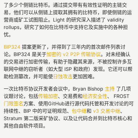
了多少个侧链比特币。通过提交带有有效性证明的主链交
易，他们可以从侧链上提取其拥有的比特币，即使侧链的运
营商或矿工试图阻止。Light 的研究深入描述了 validity
rollups，研究了如何在比特币中支持它及实施中的各种担
忧。
BIP324
提案更新了，并得到了三年内的首次邮件列表讨
论。BIP324 是关于
加密的 v2 P2P 传输协议
。对未经确认
的交易进行加密传输，有助于隐藏其来源，不被控制许多互
联网中继的窃听者（如大型 ISP 和政府）发现。它还可以帮
助检测篡改，并可能使
日蚀攻击
更加困难。
一次比特币协议开发者会议中，Bryan Bishop
主持
了几项
议题讨论，包括
传输加密
、交易费和
经济安全性
、 FROST
门限签名
方案、使用GitHub进行源代码托管和开发讨论的可
持续性、BIP 中的可证明规范、
包中继
和
v3 交易中继
、
Stratum 第二版采矿协议、以及让代码合并到比特币核心和
其他自由软件项目。
- - -