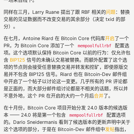
同样在三月，Larry Ruane 提出了跟 RBF 相关的
问题
：替换
交易的见证数据而不改变交易的其余部分（决定 txid 的部
分）。
在七月，Antoine Riard 在 Bitcoin Core 代码库
开启
了一个
PR，为 Bitcoin Core 添加了一个
配置选
mempoolfullrbf
项。这个选项默认保持 Bitcoin Core 以前的行为：仅允许包
含
BIP125
信号的未确认交易被替换。而额外配置了这个选
项的节点则会接受任意替换交易并转发和挖矿，即使原版交
易并不包含 BIP125 信号。Riard 也在 Bitcoin-Dev 邮件组
中开启了一个帖子以讨论这一变更。几乎所有的 PR 评论都
是正面的，而大部分邮件组讨论都是不相关的话题，所以并
不意外地，这个 PR 在开启的大约一个月后
合并
了。
在十月份，Bitcoin Core 项目开始分发 24.0 版本的候选版
本 —— 24.0 将是第一个包含
配置选项
mempoolfullrbf
的。Dario Sneidermanis 看到了候选版本的更新声明中关于
这个选项的部分，于是在 Bitcoin-Dev 邮件组中
发帖
指出，