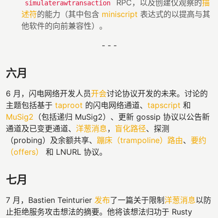
RPC，以及创建仅观察的
描
simulaterawtransaction
述符
的能力（其中包含
miniscript
表达式的以提高与其
他软件的向前兼容性）。
- - -
六月
6 月，闪电网络开发人员
开会
讨论协议开发的未来。讨论的
主题包括基于
taproot
的闪电网络通道、
tapscript
和
MuSig2
（包括递归 MuSig2）、更新 gossip 协议以公告新
通道及已变更通道、
洋葱消息
，
盲化路径
、探测
（probing）及余额共享、
蹦床（trampoline）路由
、
要约
（offers）
和 LNURL 协议。
七月
7 月，Bastien Teinturier
发布
了一篇关于限制
洋葱消息
以防
止拒绝服务攻击想法的摘要。他将该想法归功于 Rusty