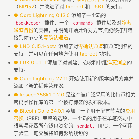
（
BIP152
）并改进了对
taproot
和
PSBT
的支持。
●
Core Lightning 0.12.0
添加了一个新的
插件、一个
插件以及对
静态
bookkeeper
commando
通道备份
的支持，并明确开始允许对方节点能够打开连
接到你节点的
零确认通道
。
●
LND 0.15.1-beta
添加了对
零确认通道
和通道别名的
支持，并可以在任何地方使用
taproot
地址。
●
LDK 0.0.111
添加了对创建、接收和中继
洋葱消息
的
支持。
●
Core Lightning 22.11
开始使用新的版本编号方案并
添加了新的插件管理器。
●
libsecp256k1 0.2.0
是这个被广泛采用的比特币相关
密码学操作库的第一个被打标签的发布版本。
●
Bitcoin Core 24.0.1
添加了一个用于配置节点的
费用
替换
（RBF）策略的选项、一个新的用于在单笔交易中
很容易花费所有钱包资金的
RPC、一个可用
sendall
于验证一笔交易将如何影响钱包的