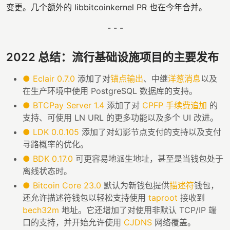
变更。几个额外的 libbitcoinkernel PR 也在今年合并。
- - -
2022 总结：流行基础设施项目的主要发布
●
Eclair 0.7.0
添加了对
锚点输出
、中继
洋葱消息
以及
在生产环境中使用 PostgreSQL 数据库的支持。
●
BTCPay Server 1.4
添加了对
CPFP 手续费追加
的
支持、可使用 LN URL 的更多功能以及多个 UI 改进。
●
LDK 0.0.105
添加了对幻影节点支付的支持以及支付
寻路概率的优化。
●
BDK 0.17.0
可更容易地派生地址，甚至是当钱包处于
离线状态时。
●
Bitcoin Core 23.0
默认为新钱包提供
描述符
钱包，
还允许描述符钱包以轻松支持使用
taproot
接收到
bech32m
地址。它还增加了对使用非默认 TCP/IP 端
口的支持，并开始允许使用
CJDNS
网络覆盖。