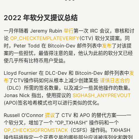
2022 年软分叉提议总结
一月伴随着 Jeremy Rubin
举行
第一次 IRC 会议，审核和讨
论
OP_CHECKTEMPLATEVERIFY
(CTV) 软分叉提案。同
时，Peter Todd 在 Bitcoin-Dev 邮件列表中
发布
了对该提
案的一些担忧，最值得注意的是，他认为此前的软分叉已经
使几乎所有比特币用户受益。
Lloyd Fournier 在 DLC-Dev 和 Bitcoin-Dev 邮件列表中
发
布
了CTV操作码如何从根本上减少创建某些
谨慎日志合约
（DLC）所需的签名数量，以及减少一些其他操作的数量。
Jonas Nick 指出，使用提议的
SIGHASH_ANYPREVOUT
(APO)签名哈希模式也可以进行类似的优化。
Russell O’Connor
提议
了 CTV 和 APO 的替代方案——一
个软分叉，增加了一个 “OP_TXHASH” 操作码和一个
OP_CHECKSIGFROMSTACK
（CSFS）操作码。TXHASH
操作码将指定一个花费交易的哪些部分应该被序列化和散列