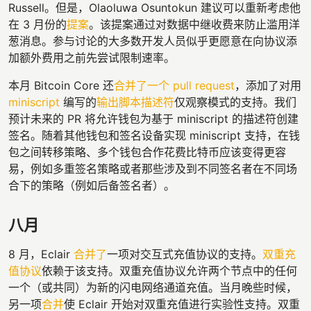
Russell。但是，Olaoluwa Osuntokun 建议可以重新考虑他
在 3 月份的
提案
。该提案通过对数据中继收费来防止滥用洋
葱消息。参与讨论的大多数开发人员似乎更愿意在向协议添
加额外费用之前先尝试限制速率。
本月 Bitcoin Core 还
合并了一个 pull request
，添加了对用
miniscript
编写的
输出脚本描述符
仅观察模式的支持。我们
预计未来的 PR 将允许钱包为基于 miniscript 的描述符创建
签名。随着其他钱包和签名设备实现 miniscript 支持，在钱
包之间转移策略、多个钱包合作花费比特币应该变得更容
易，例如多重签名策略或者那些涉及到不同签名者在不同场
合下的策略（例如后备签名者）。
八月
8 月，Eclair
合并了
一项对交互式充值协议的支持。
双重充
值协议
依赖于该支持。双重充值协议允许两个节点中的任何
一个（或共同）为新的闪电网络通道充值。当月晚些时候，
另一项
合并
使 Eclair 开始对双重充值进行实验性支持。双重