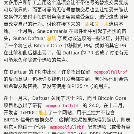
太多用户和矿工启用这个选项会让不带信号的替换交易变成
可以依靠的。而更可靠的无信号替换交易也会让接受未确认
交易作为支付手段的服务商更容易遭受盗窃、迫使这些服务
商改变自己的行为。讨论在接下来的
一周
和
又一周
连绵不
断。一个月后，Sneidermanis 在邮件组中引起了担忧的苗
头，Suhas Daftuar
总结
了反对该选项的一些论证，并开启
了一个将它从 Bitcoin Core 中移除的 PR。类似的其它 PR
在此前和此后都出现了，但 Daftuar 的 PR 变成了讨论有无
可能永久移除这个选项的焦点。
在 Daftuar 的 PR 中出现了许多指出保留
mempoolfullrbf
的反面意见。包括许多钱包开发者都提到，有时候他们会遇
到希望发起替换、又没有使用 BIP125 信号的用户。
在十一月末，Daftuar 关闭了这个 PR，而且 Bitcoin Core
项目也放出了带有
的 24.0。在十二月，
mempoolfullrbf
开发者 0xB10C
推出
了一个网站，用于监控并不包含
BIP125 信号的替换交易；这样的交易如果能得到确认，则表
明它可能由一个使用
配置选项（或带有类
mempoolfullrbf
似特性的其它软件）开启全面 RBF（full-RBF）的矿工经