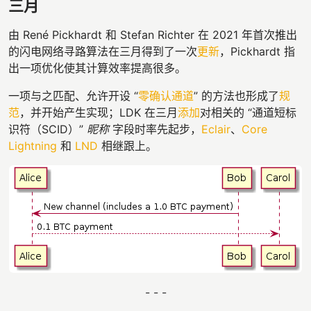
三月
由 René Pickhardt 和 Stefan Richter 在 2021 年首次推出
的闪电网络寻路算法在三月得到了一次
更新
，Pickhardt 指
出一项优化使其计算效率提高很多。
一项与之匹配、允许开设 “
零确认通道
” 的方法也形成了
规
范
，并开始产生实现；LDK 在三月
添加
对相关的 “通道短标
识符（SCID）”
昵称
字段时率先起步，
Eclair
、
Core
Lightning
和
LND
相继跟上。
- - -