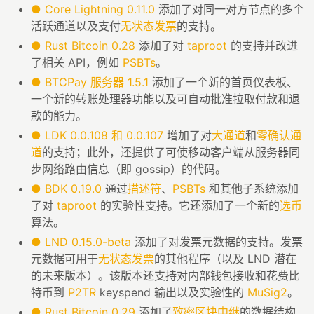
●
Core Lightning 0.11.0
添加了对同一对方节点的多个
活跃通道以及支付
无状态发票
的支持。
●
Rust Bitcoin 0.28
添加了对
taproot
的支持并改进
了相关 API，例如
PSBTs
。
●
BTCPay 服务器 1.5.1
添加了一个新的首页仪表板、
一个新的转账处理器功能以及可自动批准拉取付款和退
款的能力。
●
LDK 0.0.108 和 0.0.107
增加了对
大通道
和
零确认通
道
的支持；此外，还提供了可使移动客户端从服务器同
步网络路由信息（即 gossip）的代码。
●
BDK 0.19.0
通过
描述符
、
PSBTs
和其他子系统添加
了对
taproot
的实验性支持。它还添加了一个新的
选币
算法。
●
LND 0.15.0-beta
添加了对发票元数据的支持。发票
元数据可用于
无状态发票
的其他程序（以及 LND 潜在
的未来版本）。该版本还支持对内部钱包接收和花费比
特币到
P2TR
keyspend 输出以及实验性的
MuSig2
。
●
Rust Bitcoin 0.29
添加了
致密区块中继
的数据结构