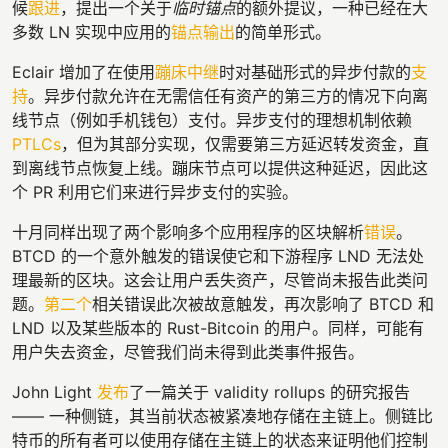
候
跟进
，提出一个关于
临时锚点
的额外提议，一种已经在大
多数 LN 实现中应用的
锚点输出
的简单形式。
Eclair 增加了在使用
蹦床中继
时对基础形式的异步付款的
支
持
。异步付款允许在无需信任有资产的第三方的情况下向离
线节点（例如手机钱包）支付。异步支付的理想机制依赖
PTLCs
，但为其部分实现，仅需要第三方延迟转发资金，直
到离线节点恢复上线。蹦床节点可以提供这种延迟，因此这
个 PR 利用它们来进行异步支付的实验。
十月同样出现了两个影响多个应用程序的区块解析
错误
。
BTCD 的一个意外触发的错误使它和下游程序 LND 无法处
理最新的区块。这会让用户丢失资产，尽管尚未报告此类问
题。
第二个
相关错误此次被故意触发，再次影响了 BTCD 和
LND 以及某些版本的 Rust-Bitcoin 的用户。同样，可能有
用户失去资金，尽管我们尚未得到此类事件报告。
John Light
发布
了一篇关于 validity rollups 的研究报告
—— 一种侧链，其当前状态被紧凑地存储在主链上。侧链比
特币的所有者可以使用存储在主链上的状态来证明他们控制