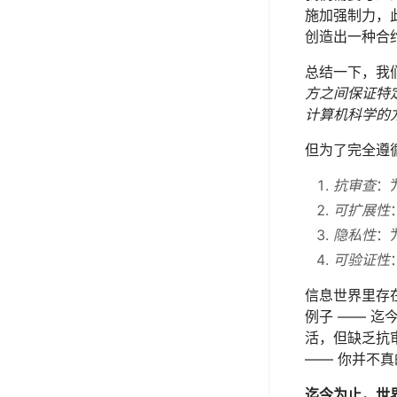
施加强制力，
创造出一种合
总结一下，我们
方之间保证特
计算机科学的
但为了完全遵
抗审查
：
可扩展性
隐私性
：
可验证性
信息世界里存
例子 —— 
活，但缺乏抗
—— 你并不
迄今为止，世