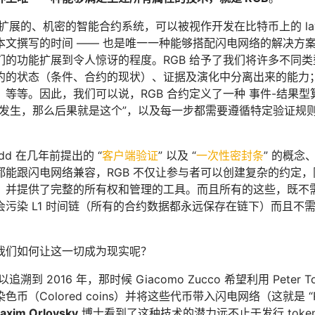
扩展的、机密的智能合约系统，可以被视作开发在比特币上的 layer 
本文撰写的时间 —— 也是唯一一种能够搭配闪电网络的解决方案
们的功能扩展到令人惊讶的程度。RGB 给予了我们将许多不同
约的状态（条件、合约的现状）、证据及演化中分离出来的能力
等。因此，我们可以说，RGB 合约定义了一种 事件-结果型算法（even
件发生，那么后果就是这个”，以及每一步都需要遵循特定验证规
Todd 在几年前提出的 “
客户端验证
” 以及 “
一次性密封条
” 的概念、
都能跟闪电网络兼容，RGB 不仅让参与者可以创建复杂的约定
，并提供了完整的所有权和管理的工具。而且所有的这些，既不
污染 L1 时间链（所有的合约数据都永远保存在链下）而且不需要
我们如何让这一切成为现实呢？
以追溯到 2016 年，那时候 Giacomo Zucco 希望利用 Pe
色币（Colored coins）并将这些代币带入闪电网络（这就是 
axim Orlovsky
博士看到了这种技术的潜力远不止于发行 tok