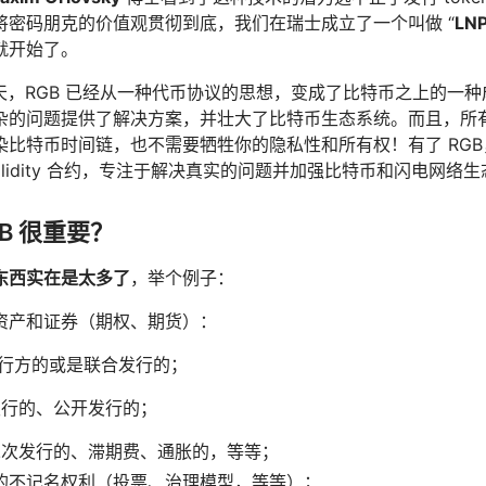
将密码朋克的价值观贯彻到底，我们在瑞士成立了一个叫做 “
LN
就开始了。
年春天，RGB 已经从一种代币协议的思想，变成了比特币之上的
的问题提供了解决方案，并壮大了比特币生态系统。而且，所有这些
染比特币时间链，也不需要牺牲你的隐私性和所有权！有了 RG
olidity 合约，专注于解决真实的问题并加强比特币和闪电网络
GB 很重要？
东西实在是太多了
，举个例子：
资产和证券（期权、期货）：
一发行方的或是联合发行的；
名发行的、公开发行的；
有二次发行的、滞期费、通胀的，等等；
的不记名权利（投票、治理模型，等等）；