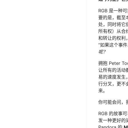
RGB 是一种可
要的是，截至
处，同时将它
所有权）从合
和转让的权利，等
“如果这个事
呢？
拥抱 Peter 
让所有的活动
易的速度发生
行分叉，更不会
来。
你可能会问，
RGB 的故事可
发一种更好的染
Pandora 的
M