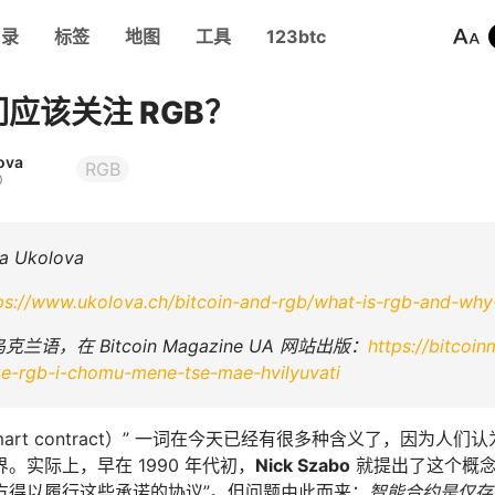
目录
标签
地图
工具
123btc
应该关注 RGB？
ova
RGB
0
 Ukolova
ps://www.ukolova.ch/bitcoin-and-rgb/what-is-rgb-and-why
兰语，在 Bitcoin Magazine UA 网站出版：
https://bitcoi
e-rgb-i-chomu-mene-tse-mae-hvilyuvati
art contract）” 一词在今天已经有很多种含义了，因为人们认为是 
。实际上，早在 1990 年代初，
Nick Szabo
就提出了这个概念
方得以履行这些承诺的协议”。但问题由此而来：
智能合约是仅存