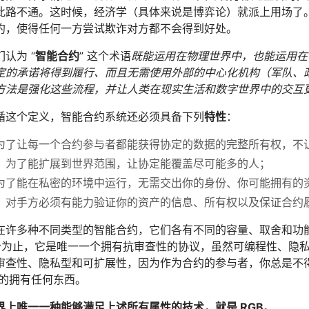
此路不通。这时候，经济学（具体来说是博弈论）就派上用场了
约，使得任何一方尝试欺诈对方都不会得到好处。
认为 “
智能合约
” 这个术语
既能运用在物理世界中，也能运用在
定的承诺将得到履行、而且无需使用外部的中心化机构（军队、
方法是强化这些流程，并让人类在现实生活和数字世界中的交互
循这个定义，智能合约系统还必须具备下列
特性
：
为了让每一个合约参与者都能获得协定的数据的完整所有权，不
：为了能扩展到世界范围，让协定能覆盖尽可能多的人；
为了能在私密的环境中运行，无需交出你的身份、你可能拥有的
：对手方必须有能力验证你的资产的信息、所有权以及保证合约
在许多种不同类型的智能合约，它们各有不同的容量、取舍和功
迄今为止，它是唯一一个拥有抗审查性的协议，虽然可编程性、隐
审查性、隐私型和可扩展性，因为作为合约的参与者，你总是不
真的拥有任何东西。
界上唯一一种能够满足上述所有属性的技术，就是 RGB
。