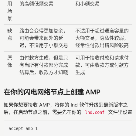
用
的高额低频交易
和小额交易
场
景
缺
路由会变得更加复杂，
不适用于超过通道容量的
点
可能会带来额外的延
大额交易，隐私性较弱，
迟，不适用于小额交易
经常性付款出错风险较高
原
由付款方生成，但是只
可用于接收付款和请求付
像
有当所有付款部分完成
款，可由收款方或付款方
结算后，收款方才知晓
生成
在你的闪电网络节点上创建 AMP
如果你想要接收 AMP，将你的 lnd 软件升级到最新版本之
后，在启动节点之前，需要先在你的
文件里设置
lnd.conf
accept-amp
=
1