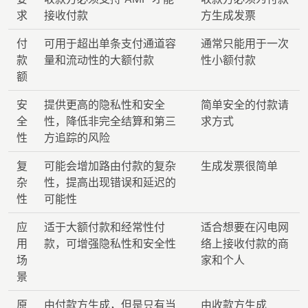
求
接收付款
方生成发票
付
可用于超出单条支付通道容
通常只能用于一次
款
量和流动性的大额付款
性小额付款
额
安
提供更高的隐私性和安全
简单安全的付款请
全
性，降低非完全结算和第三
求方式
性
方追踪的风险
复
可能会增加路由付款的复杂
生成发票很简单
杂
性，提高出现错误和延迟的
性
可能性
应
适于大额付款和经常性付
适合想要在闪电网
用
款，可增强隐私性和安全性
络上接收付款的商
场
家和个人
景
原
由付款方生成，但是只有当
由收款方生成