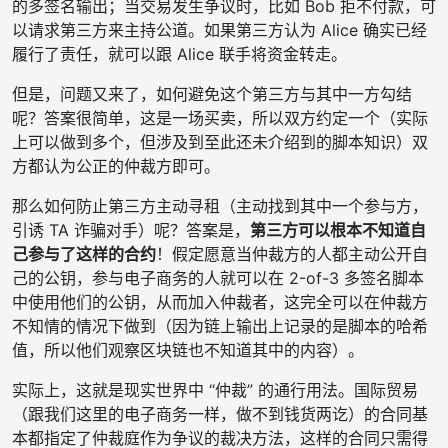
的多签名输出；当交易发生争议时，比如 Bob 拒不付款，可
以请求第三方来主持公道。如果第三方认为 Alice 确实已经
履行了责任，就可以跟 Alice 联手将资金转走。
但是，问题又来了，如何避免这个第三方与其中一方勾结
呢？答案很简单，这是一场买卖，所以双方约定一个（实际
上可以做到多个，但涉及到至此还未介绍到的脚本知识）双
方都认为公正的仲裁方即可。
那么如何防止第三方主动寻租（主动找到其中一个参与方，
引诱 TA 诈骗对手）呢？答案是，
第三方可以根本不知道自
己参与了这样的合约
！假定愿意当仲裁方的人都主动公开自
己的公钥，参与电子商务的人就可以在 2-of-3 多签名脚本
中使用他们的公钥，从而加入仲裁者，这完全可以在仲裁方
不知情的情况下做到（因为链上输出上记录的是脚本的哈希
值，所以他们观察区块链也不知道其中的内容）。
实际上，这就是现实世界中 “仲裁” 的通行用法。国际贸易
（跟我们这里的电子商务一样，做不到钱货两讫）的合同基
本都指定了仲裁庭作为争议的裁决方法，这样的合同只需得