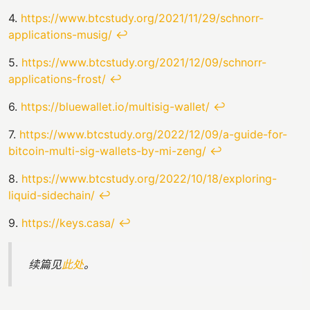
4.
https://www.btcstudy.org/2021/11/29/schnorr-
applications-musig/
↩
5.
https://www.btcstudy.org/2021/12/09/schnorr-
applications-frost/
↩
6.
https://bluewallet.io/multisig-wallet/
↩
7.
https://www.btcstudy.org/2022/12/09/a-guide-for-
bitcoin-multi-sig-wallets-by-mi-zeng/
↩
8.
https://www.btcstudy.org/2022/10/18/exploring-
liquid-sidechain/
↩
9.
https://keys.casa/
↩
续篇见
此处
。