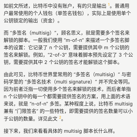
1
如前文所述，比特币中没有账户，有的只是输出
。普通用
户最常使用的个人钱包（单签名钱包），实际上是使用单个
公钥锁定的输出（资金）。
而 “多签名（multisig）”，顾名思义，就是需要多个签名来
解锁的脚本。一般我们使用 “m-of-n” 来描述一个多签名脚
本的设置：它记录了 n 个公钥，需要提供其中 m 个公钥的
签名来解锁。例如，“2-of-3” 意味着脚本预先设定了 3 个公
钥，需要提供其中 2 个公钥的签名才能解锁这个脚本。
由此可见，比特币世界里常用的 “多签名（multisig）” 与密
码学里的 “多签名技术（multi signature）” 并不完全等同。
因为前者泛指一切使用多个签名来解锁的技术，而后者单指
n 个公钥中的每一个都需要提供签名的方案，用上面的术语
来说，就是 “n-of-n” 多签。某种程度上说，比特币 multisig
兼有 “门限签名” 的一些特性，即需要提供的签名数量可以小
2
于公钥的数量。详见此文
。
接下来，我们来看看具体的 multisig 脚本长什么样。