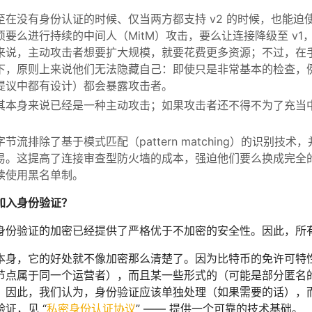
至在没有身份认证的时候、仅当两方都支持 v2 的时候，也能
须要么进行持续的中间人（MitM）攻击，要么让连接降级至 v
来说，主动攻击者想要扩大规模，就要花费更多资源；不过，在
下，原则上来说他们无法隐藏自己：即使只是非常基本的检查，
本提议中都有设计）都会暴露攻击者。
其本身来说已经是一种主动攻击；如果攻击者还不得不为了充当
节流排除了基于模式匹配（pattern matching）的识别
易。这提高了连接审查型防火墙的成本，强迫他们要么换成完全
续使用黑名单制。
加入身份验证？
身份验证的加密已经提供了严格优于不加密的安全性。因此，所
本身，它的好处就不像加密那么清楚了。因为比特币的免许可特
节点属于同一个运营者），而且某一些形式的（可能是部分匿名
。因此，我们认为，身份验证应该单独处理（如果需要的话），而 
证，见 “
私密身份认证协议
” —— 提供一个可靠的技术基础。