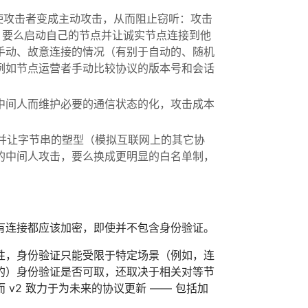
迫使攻击者变成主动攻击，从而阻止窃听：攻击
1，要么启动自己的节点并让诚实节点连接到他
手动、故意连接的情况（有别于自动的、随机
例如节点运营者手动比较协议的版本号和会话
中间人而维护必要的通信状态的化，攻击成本
技术，并让字节串的塑型（模拟互联网上的其它协
的中间人攻击，要么换成更明显的白名单制，
有连接都应该加密，即使并不包含身份验证。
性，身份验证只能受限于特定场景（例如，连
的）身份验证是否可取，还取决于相关对等节
v2 致力于为未来的协议更新 —— 包括加