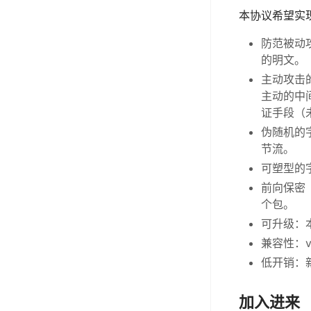
本协议希望实
防范被动
的明文。
主动攻击的
主动的中
证手段（
伪随机的
节流。
可塑型的
前向保密（
个包。
可升级：
兼容性：v
低开销：
加入进来