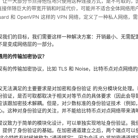
，让一大部分节点排他性地只使用这种连接方式，是不可取的，
r 连接伴随巨大的带宽开销和时延代价，可能并不适合全体网络用
eGuard 和 OpenVPN 这样的 VPN 网络，定义了一种私
现我们的目标，我们需要这样一种解决方案：开销最小、无需配置
不是变成网络层的一部分。
通用的传输加密协议？
有的传输加密协议，比如 TLS 和 Noise，比特币点对点网
议无法满足的主要要求是对加密和身份验证 的充分模块化处理
份验证，是否可取都取决于相关对等节点的具体要求（因此会导
应该跟加密技术解耦。但是，对少数标准的身份验证技术（例如
心。这种对身份验证的关注，并不能给比特币点对点网络带来清
提议致力于简单的模块化设计，可以单独实现地址身份验证。我们的
，提供了身份验证的基础。在加密通道建立之后，两个端点可以
（这个特性有时候被称为 “通道绑定”，因为会话 ID 将加密通