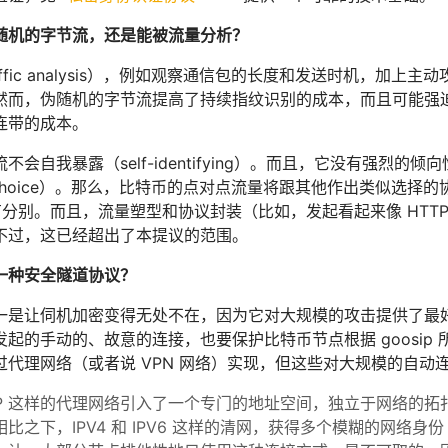
随机的字节流，还是能被流量分析？
affic analysis），例如观察通信包的长度和发送时机，加上
然而，伪随机的字节流提高了持续指纹识别的成本，而且可能强
连带的成本。
不会自我暴露（self-identifying）。而且，它没有强烈
cal choice）。那么，比特币的点对点流量将跟其他作出类似选择的
分别。而且，流量塑型和协议封装（比如，发起看起来像 HTTPS
不过，这已经超出了本提议的范围。
一种安全隧道协议？
一是让伺机加密变得无处不在，因为它对大规模的攻击提供了最
起的手动的、故意的连接，也要保护比特币节点根据 goosip 
过代理网络（或者说 VPN 网络）实现，但这些对大规模的自动
和 I2P 这样的代理网络引入了一个专门的地址空间，独立于网络
比之下，IPV4 和 IPV6 这样的清网，获得多个模糊的网络身