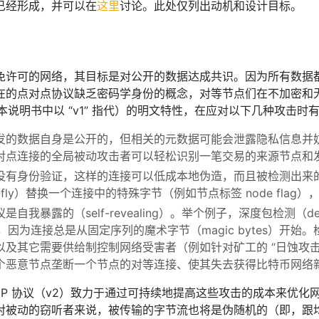
已经形成，并可以在
这里
讨论。此处仅列出动机和设计目标。
免许可的网络，其目标是对公开的数据达成共识。因为所有数据
在的点对点协议缺乏密码学身份的概念，对等节点们在不加密和
在本说明书中以 “v1” 指代）的明文特性，在应对以下几种攻击时
发的数据自身是公开的，但相关的元数据可能会泄露隐私信息并
对点连接的全局被动攻击者可以轻松识别一笔交易的来源节点和
没有身份验证，这样的连接可以低成本地伪造，而且被检测出来
he-fly）替换一个连接中的特殊字节（例如节点标签 node fla
自我暴露的（self-revealing）。举个例子，深度包检测（deep 
接，因为连接总是从固定序列的魔术字节（magic bytes）
以及其它需要供给制控制网络受害者（例如针对矿工的 “日蚀攻击
个恶意节点垄断一个节点的对等连接、使其失去获得比特币网络
P2P 协议（v2）致力于通过可持续地提高这些攻击的成本来优
对被动的窃听者来说，被传输的字节流也将是伪随机的（即，跟