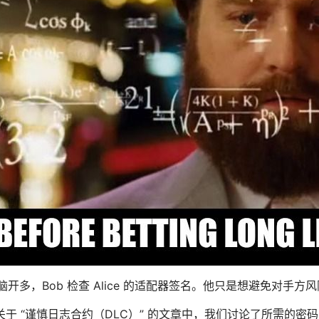
无脑开多，Bob 检查 Alice 的适配器签名。他只是想避免对手方
于 “谨慎日志合约（DLC）” 的文章中，我们讨论了所需的密