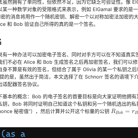
虽然拥有了单向性，但依然不足，因为它缺乏可验证性。像 ElG
某一种数学对象的受限格式来表示，例如 ElGamal 要求的是
被加密的消息将用作一个随机密钥、解密一个以对称加密法加密的大
ice 和 Bob 验证自己所得的真的是一个签名。
名
说有一种办法可以加密电子签名、同时对手方可以在不知道真实
们不必在 Alice 和 Bob 生成签名之后再加密签名，我们
身不算是有效的签名，但结合了属于 Olivia 的某一个私钥之
提的是，虽然出于简洁，本文选择了在 Schnorr 签名的语境下
出适配器签名协议。
基本的概念：Bob 的电子签名的首要目标是向大家证明他拥有某
私钥，Bob 将同时证明自己知道这个私钥和另一个随机选出的私
=
nonce 秘密值”），然后计算并公开这个标量的公钥
R
B
o
b
=
r
B
o
b
R
r
B
o
b