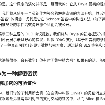
是，这个概念的演化并不是一蹴而就的；它从 Dryja 最初的
，我们将从使用一个私钥作为签名的解密密钥的方法开始，然后
器签名” 的概念，尤其是它在 Schnorr 签名中的构造方法（
据被见证的事件高效沟通哪个私钥会被公开。
示三种主要的 DLC 协议提议。我们将从 Dryja 的初始提
要展示最具野心的提议，叫做 “ObC 支付（基于断言机的条件式支付）
用了一种真正可验证的见证数据加密方案，通过结合 BLS 签名和 S
术讲解很多，会有数学！你有时间集中精力吗？如果有的话，备
作为一种解密密钥
称加密的可验证性
，我们讨论了利用断言机（在案例中叫做 Olivia）的见证消息来解密
跟这条见证消息相对应的支付交易的签名中，从而 Alice 和 
。