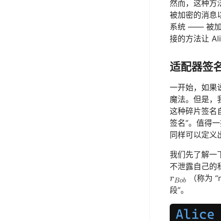
然而，这种方法
被加密的消息以
系统 —— 
接的方法让 Al
适配器签
一开始，如果
魔法。但是，我
这种碎片签名自
签名”。值得一
同样可以定义
我们先了解一下
不泄露自己的
（称为 “
r
B
o
b
r
B
o
b
段”。