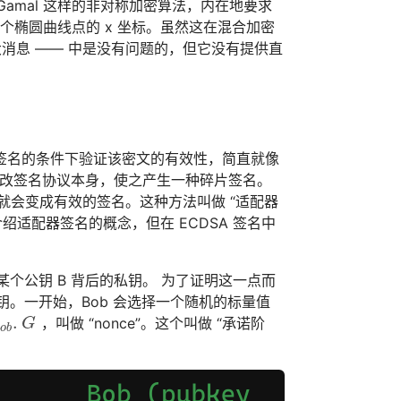
amal 这样的非对称加密算法，内在地要求
一个椭圆曲线点的 x 坐标。虽然这在混合加密
消息 —— 中是没有问题的，但它没有提供直
签名的条件下验证该密文的有效性，简直就像
可以修改签名协议本身，使之产生一种碎片签名。
后就会变成有效的签名。这种方法叫做 “适配器
介绍适配器签名的概念，但在 ECDSA 签名中
个公钥 B 背后的私钥。 为了证明这一点而
钥。一开始，Bob 会选择一个随机的标量值
.
，叫做 “nonce”。这个叫做 “承诺阶
.
G
G
B
o
b