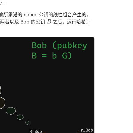
 -
所承诺的 nonce 公钥的线性组合产生的。
两者以及 Bob 的公钥
之后，运行哈希计
B
B