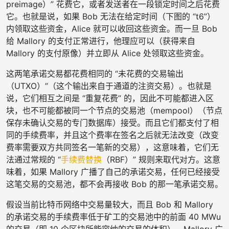
preimage）” 花费它，或者发送者在一段锁定时间之后花费
它。也就是说，如果 Bob 无法在给定时间（下图的 “t6”）
内领取这些资金，Alice 就可以收回这些资金。而一旦 Bob
给 Mallory 的支付正常进行，他理应可以（获得来自
Mallory 的支付原像）并立即从 Alice 处领取这些资金。
这两笔承诺交易都花费相同的 “未花费的交易输出
（UTXO）”（这个输出来自于通道的注资交易）。也就是
说，它们相互之间是 “重复花费” 的，因此不可能都进入区
块，也不可能都被同一个节点的交易池（mempool）（节点
保存未确认交易的专门数据库）接受。而且它们都支付了相
同的手续费率，并且这个费率在签名之后就无法改变（改变
费率需要双方共同签名一笔新的交易），这意味着，它们无
法通过常规的 “
手续费替换
（RBF）” 规则来取代对方。这意
味着，如果 Mallory 广播了自己的承诺交易，任何已经接受
这笔交易的交易池，都不会再接收 Bob 的那一笔承诺交易。
假设当前比特币网络中交易量较大，而且 Bob 和 Mallory
的承诺交易的手续费率低于矿工的交易池中的前面 40 MWu
的交易（即 10 个区块所能容纳的交易的体积）。Mallory 广