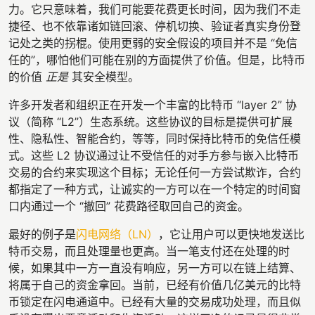
力。它只意味着，我们可能要花费更长时间，因为我们不走
捷径、也不依靠诸如链回滚、停机切换、验证者真实身份登
记处之类的拐棍。使用更弱的安全假设的项目并不是 “免信
任的”，哪怕他们可能在别的方面提供了价值。但是，比特币
的价值
正是
其安全模型。
许多开发者和组织正在开发一个丰富的比特币 “layer 2” 协
议（简称 “L2”）生态系统。这些协议的目标是提供可扩展
性、隐私性、智能合约，等等，同时保持比特币的免信任模
式。这些 L2 协议通过让不受信任的对手方参与嵌入比特币
交易的合约来实现这个目标；无论任何一方尝试欺诈，合约
都指定了一种方式，让诚实的一方可以在一个特定的时间窗
口内通过一个 “撤回” 花费路径取回自己的资金。
最好的例子是
闪电网络（LN）
，它让用户可以更快地发送比
特币交易，而且处理量也更高。当一笔支付还在处理的时
候，如果其中一方一直没有响应，另一方可以在链上结算、
将属于自己的资金拿回。当前，已经有价值几亿美元的比特
币锁定在闪电通道中。已经有大量的交易成功处理，而且似