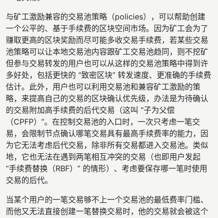
与矿工激励兼容的交易池策略（policies），可以帮助创建
一个公平的、基于手续费的区块空间市场。因为矿工会为了
赚取更高的区块奖励而尽可能多收交易手续费，若某些交易
池策略可以让本地交易池内容跟矿工交易池趋同，则不挖矿
但参与交易转发的用户也可以从这样的交易池策略中得到许
多好处，包括更快的 “致密区块” 转发速度、更准确的手续费
估计。此外，用户也可以利用交易池和兼容矿工激励的策
略，来提高自己的交易的区块确认优先级，办法是为待确认
的交易附加高手续费的后代交易（这叫 “子为父偿
（CPFP）”。在控制交易池的入口时，一次只考虑一笔交
易，会限制节点确认哪笔交易具有最高手续费率的能力，因
为它无法考虑后代交易，除非所有交易都进入交易池。类似
地，它也无法在遇到两笔相互冲突的交易（也即用户发起
“手续费替换（RBF）” 的情形）、考虑要保存哪一笔时使用
交易的后代。
当某个用户的一笔交易够不上一个交易池的最低费率门槛、
而他又无法直接创建一笔替换交易时，他的交易就会被这个