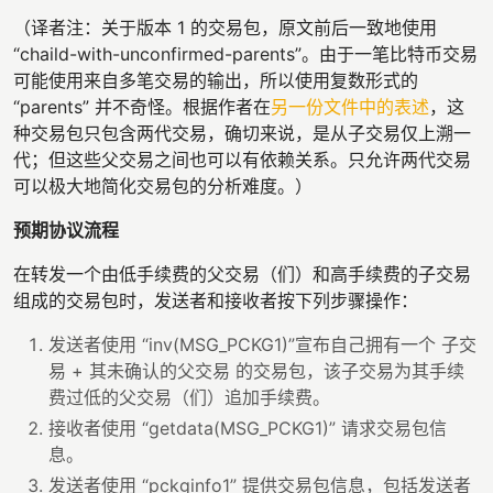
（译者注：关于版本 1 的交易包，原文前后一致地使用
“chaild-with-unconfirmed-parents”。由于一笔比特币交易
可能使用来自多笔交易的输出，所以使用复数形式的
“parents” 并不奇怪。根据作者在
另一份文件中的表述
，这
种交易包只包含两代交易，确切来说，是从子交易仅上溯一
代；但这些父交易之间也可以有依赖关系。只允许两代交易
可以极大地简化交易包的分析难度。）
预期协议流程
在转发一个由低手续费的父交易（们）和高手续费的子交易
组成的交易包时，发送者和接收者按下列步骤操作：
发送者使用 “inv(MSG_PCKG1)”宣布自己拥有一个 子交
易 + 其未确认的父交易 的交易包，该子交易为其手续
费过低的父交易（们）追加手续费。
接收者使用 “getdata(MSG_PCKG1)” 请求交易包信
息。
发送者使用 “pckginfo1” 提供交易包信息，包括发送者