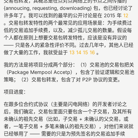
交易包转发，其概念是在点对点网络上的节点之间传播的
{annoucing, requesting, downloading} 包，也已经讨论了
许多年了。我可以找到的最早的公开讨论是在 2015 年
12
。交易包转发特性的两个最常见的应用场景是：为手续费过
低的交易追加手续费，以及，减少孤儿交易的数量。假设每
个人都在原则上想要交易包转发特性，应该是没有异议的
—— 只是各人的紧急性评价不同。过去几年中，其他人已经
做了大量的工作，我就受益于
13
14
15
16
。
我的方法是将项目分成两个部分：（1）交易池的交易包把关
（Package Mempool Accetp），包含了验证逻辑和交易池
策略；（2）交易包转发，包含了对 P2P 协议的变更。
项目进度：
在跟多位合约式协议（主要是闪电网络）的开发者讨论之
后，我们确定，交易包里面只要包含一个子交易，及其所有
未确认的祖先交易（比如，子交易 + 未确认的父交易，或
者，一笔子交易 + 多笔未确认的祖先交易），对他们来说就
已经够用了 —— 需要的只是为预先签名的交易追加手续