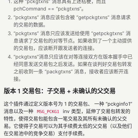
这种 “pckgtxns” 消息具有上述桔梗，而且
pchCommand == “pckgtxns”。
“pckgtxns” 消息应该包含被 “getpckgtxns” 消息请求
的交易的数据。
“pckgtxns” 消息只应该发送给使用 “getpckgtxns” 消
息请求了交易包的对等节点。如果收到了一个主动提供
的交易包，应该断开跟发送者的连接。
“pckgtxns”消息只应该在对等连接双方在版本握手中已
经同意发送交易包之后发送。如果在谈判好交易包转发
之前收到一条 “packgtxns” 消息，接收者应该断开连
接。
版本 1 交易包：子交易 + 未确认的父交易
这个插件通过定义版本号为 1 的交易包、 一种 “pckginfo1”
消息以及一种
inv 类型，延伸了交易包转发的
MSG_PCKG1
特性，使得交易包能包含一笔交易及其所有未确认的父交
易。它使得子交易可以为其手续费太低的父交易（以及他们
在交易池中的竞争交易）支付手续费。