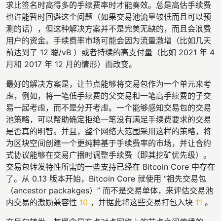
求比签名时高得多的手续费率时才能奏效。总是高估手续费
也许能暂时回避这个问题（如果交易池流量较低而且可以预
测的话），但这种解决方案并不是完美无缺的，而且会浪费
用户的资金。手续费率市场可能会因为流量激增（比如几天
前达到了 12 聪/vB ）或者持续的高支付量（比如 2021 年 4
月和 2017 年 12 月的情形）而改变。
最好的解决方案是，让节点能够将交易包作为一个单元来考
虑，例如，将一笔低手续费的父交易和一笔高手续费的子交
易一起考虑，而不是分开考虑。一个能够感知交易包的交易
池策略，可以帮助确定拒绝一笔没有满足手续费要求的交易
是否真的明智。并且，整个网络大范围采用这样的策略，将
为区块空间创建一个更纯粹基于手续费率的市场，并让合约
式协议能够在交易广播时调整手续费（即其挖矿优先级）。
交易包转发特性所需的一些支持已经在 Bitcoin Core 中存在
了。从 0.13 版本开始，Bitcoin Core 就使用 “祖先交易包
（ancestor packakges）” 而不是交易单体，来评估交易池
内交易的激励兼容性
10
，并据此将这些交易打包入块
11
。