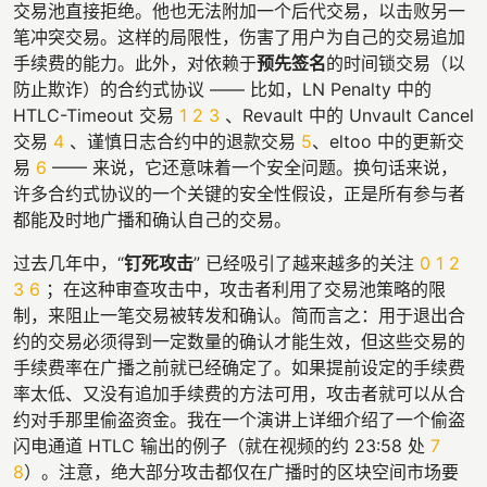
交易池直接拒绝。他也无法附加一个后代交易，以击败另一
笔冲突交易。这样的局限性，伤害了用户为自己的交易追加
手续费的能力。此外，对依赖于
预先签名
的时间锁交易（以
防止欺诈）的合约式协议 —— 比如，LN Penalty 中的
HTLC-Timeout 交易
1
2
3
、Revault 中的 Unvault Cancel
交易
4
、谨慎日志合约中的退款交易
5
、eltoo 中的更新交
易
6
—— 来说，它还意味着一个安全问题。换句话来说，
许多合约式协议的一个关键的安全性假设，正是所有参与者
都能及时地广播和确认自己的交易。
过去几年中，“
钉死攻击
” 已经吸引了越来越多的关注
0
1
2
3
6
；在这种审查攻击中，攻击者利用了交易池策略的限
制，来阻止一笔交易被转发和确认。简而言之：用于退出合
约的交易必须得到一定数量的确认才能生效，但这些交易的
手续费率在广播之前就已经确定了。如果提前设定的手续费
率太低、又没有追加手续费的方法可用，攻击者就可以从合
约对手那里偷盗资金。我在一个演讲上详细介绍了一个偷盗
闪电通道 HTLC 输出的例子（就在视频的约 23:58 处
7
8
）。注意，绝大部分攻击都仅在广播时的区块空间市场要