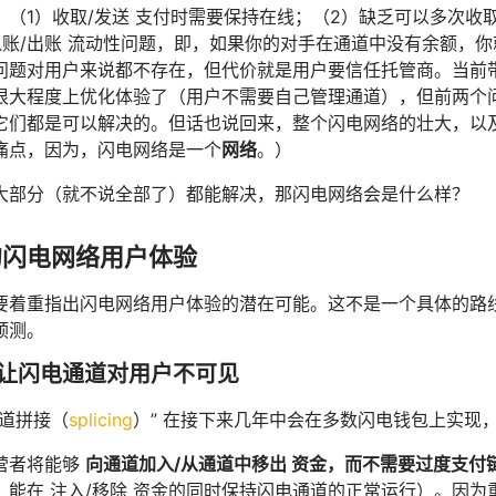
：（1）收取/发送 支付时需要保持在线；（2）缺乏可以多次
账/出账 流动性问题，即，如果你的对手在通道中没有余额，你就
问题对用户来说都不存在，但代价就是用户要信任托管商。当前带有
很大程度上优化体验了（用户不需要自己管理通道），但前两个问
它们都是可以解决的。但话也说回来，整个闪电网络的壮大，以
痛点，因为，闪电网络是一个
网络
。）
大部分（就不说全部了）都能解决，那闪电网络会是什么样？
年的闪电网络用户体验
要着重指出闪电网络用户体验的潜在可能。这不是一个具体的路
预测。
让闪电通道对用户不可见
通道拼接（
splicing
）” 在接下来几年中会在多数闪电钱包上实现
营者将能够
向通道加入/从通道中移出 资金，而不需要过度支付
，能在 注入/移除 资金的同时保持闪电通道的正常运行）。因