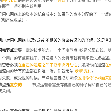
的
闪电节点
的用户必须能够在不同
通道
间分配比特币。向一个不
在那里，得不到有效利用。
是闪电网络上的资本的机会成本：如果你的资本分配给了一个反
（和产生收益）。
用户对闪电网络 以及/或者 不相关的协议有深入的了解，这是
闪电节点
需要一定的技术能力。一个闪电节点
必须
总是在线，以
一个用户的节点离线了，其通道内的比特币就有可能丢失或被盗
运营者必须
在自己的通道之间不断平衡流动性
；如果你的通道
在
通道内的所有资金都在你这一端，你就无法
收取
支付
。
付失败，或受阻的时候，节点运营者必须熟练
运用命令行界面来
节点是
复杂的
—— 节点运营者需要存储自己的种子词和自己的
被关闭。
术还没有全面部署。一些技术问题还亟待解决。