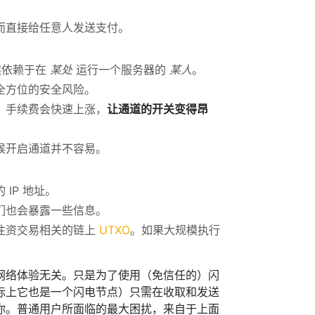
而直接给任意人发送支付。
然依赖于在
某处
运行一个服务器的
某人
。
全方位的安全风险。
，手续费会快速上涨，
让通道的开关变得昂
候开启通道并不容易。
IP 地址。
们也会暴露一些信息。
注资交易相关的链上
UTXO
。如果大规模执行
网络体验无关。只是为了使用（免信任的）闪
际上它也是一个闪电节点）只需在收取和发送
你。普通用户所面临的最大困扰，来自于上面