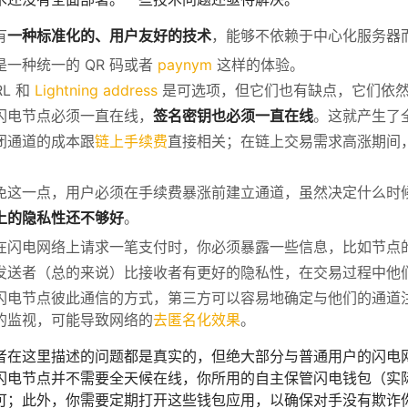
有
一种标准化的、用户友好的技术
，能够不依赖于中心化服务器
是一种统一的 QR 码或者
paynym
这样的体验。
RL 和
Lightning address
是可选项，但它们也有缺点，它们依
闪电节点必须一直在线，
签名密钥也必须一直在线
。这就产生了
闭通道的成本跟
链上手续费
直接相关；在链上交易需求高涨期间
免这一点，用户必须在手续费暴涨前建立通道，虽然决定什么时
上的隐私性还不够好
。
在闪电网络上请求一笔支付时，你必须暴露一些信息，比如节点的 
发送者（总的来说）比接收者有更好的隐私性，在交易过程中他
闪电节点彼此通信的方式，第三方可以容易地确定与他们的通道
的监视，可能导致网络的
去匿名化效果
。
者在这里描述的问题都是真实的，但绝大部分与普通用户的闪电
闪电节点并不需要全天候在线，你所用的自主保管闪电钱包（实
可；此外，你需要定期打开这些钱包应用，以确保对手没有欺诈