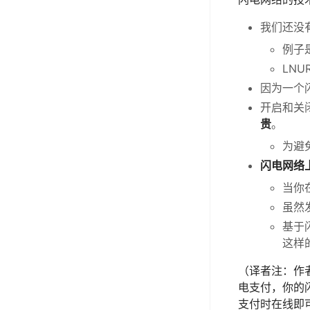
我们还没
例子
LNU
因为一个
开启和关
贵
。
为避
闪电网络
当你
虽然
基于
这样
（译者注：作
电支付，你的
支付时在线即