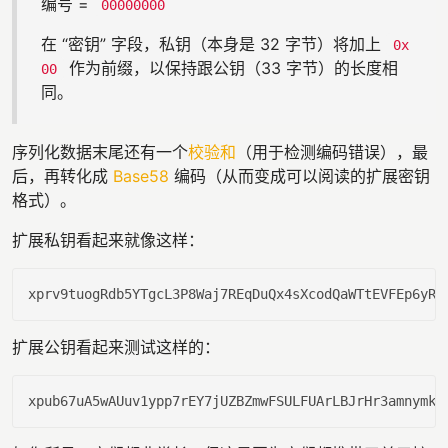
编号 =
00000000
在 “密钥” 字段，私钥（本身是 32 字节）将加上
0x
作为前缀，以保持跟公钥（33 字节）的长度相
00
同。
序列化数据末尾还有一个
校验和
（用于检测编码错误），最
后，再转化成
Base58
编码（从而变成可以阅读的扩展密钥
格式）。
扩展私钥看起来就像这样：
xprv9tuogRdb5YTgcL3P8Waj7REqDuQx4sXcodQaWTtEVFEp6yRK
扩展公钥看起来测试这样的：
xpub67uA5wAUuv1ypp7rEY7jUZBZmwFSULFUArLBJrHr3amnymkU