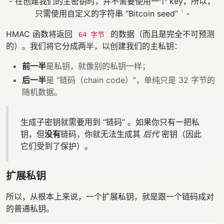
- 在创建我们的主密钥时，并不需要使用一个 key，所以，
1
只需使用自定义的字符串 “Bitcoin seed”
-
HMAC 函数将返回
的数据（而且是完全不可预测
64 字节
的）。我们将它分成两半，以创建我们的主私钥：
前一半
是私钥，就像别的私钥一样；
后一半
是 “链码（chain code）”，单纯只是 32 字节的
随机数据。
生成子密钥就需要用到 “链码” 。如果你只有一把私
钥，但
没有
链码，你就无法生成其
后代
密钥（因此
它们受到了保护）。
扩展私钥
所以，从根本上来说，一个扩展私钥，就是跟一个链码成对
的普通私钥。