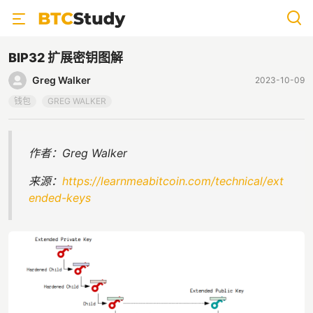
BIP32 扩展密钥图解
Greg Walker
2023-10-09
钱包
GREG WALKER
作者：Greg Walker
来源：
https://learnmeabitcoin.com/technical/ext
ended-keys