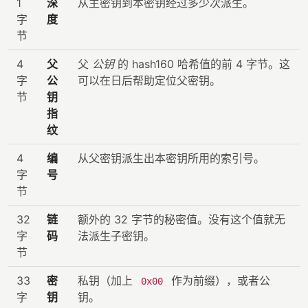
1
深
从主密钥到本密钥经过多少次派生。
字
度
节
4
父
父
公钥
的 hash160 哈希值的前 4 字节。这
字
公
可以在日后帮助定位父密钥。
节
钥
指
纹
4
编
从父密钥派生出本密钥所用的索引号。
字
号
节
32
链
额外的 32 字节的秘密值。没有这个值就无
字
码
法派生子密钥。
节
33
密
私钥（加上
作为前缀），或者公
0x00
字
钥
钥。