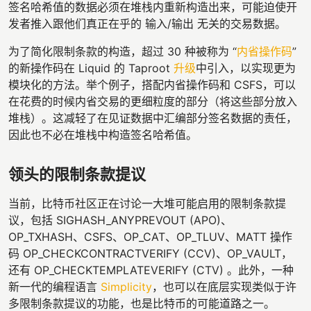
签名哈希值的数据必须在堆栈内重新构造出来，可能迫使开
发者推入跟他们真正在乎的 输入/输出 无关的交易数据。
为了简化限制条款的构造，超过 30 种被称为 “
内省操作码
”
的新操作码在 Liquid 的 Taproot
升级
中引入，以实现更为
模块化的方法。举个例子，搭配内省操作码和 CSFS，可以
在花费的时候内省交易的更细粒度的部分（将这些部分放入
堆栈）。这减轻了在见证数据中汇编部分签名数据的责任，
因此也不必在堆栈中构造签名哈希值。
领头的限制条款提议
当前，比特币社区正在讨论一大堆可能启用的限制条款提
议，包括 SIGHASH_ANYPREVOUT (APO)、
OP_TXHASH、CSFS、OP_CAT、OP_TLUV、MATT 操作
码 OP_CHECKCONTRACTVERIFY (CCV)、OP_VAULT，
还有 OP_CHECKTEMPLATEVERIFY (CTV) 。此外，一种
新一代的编程语言
Simplicity
，也可以在底层实现类似于许
多限制条款提议的功能，也是比特币的可能道路之一。