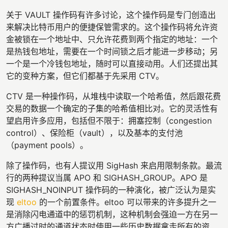
关于 VAULT 操作码有许多讨论，这个操作码是专门创造出
来解决比特币用户的便捷保管需求的。这个操作码将允许资
金被锁在一个地址中、只允许花费到两个指定的地址：一个
是热钱包地址，需要在一个时间锁之后才能进一步移动；另
一个是一个冷钱包地址，随时可以直接动用。人们还提出其
它的变种方案，但它们都基于先采用 CTV。
CTV 是一种操作码，从堆栈中读取一个哈希值，然后跟花费
交易的数据一个确定的子集的哈希值相比对。它的灵活性有
望启用许多应用，包括但不限于：拥塞控制（congestion
control）、保险柜（vault），以及基本的支付池
（payment pools）。
除了操作码，也有人提议用 SigHash 来启用限制条款。最流
行的两种提议当属 APO 和 SIGHASH_GROUP。APO 是
SIGHASH_NOINPUT 操作码的一种演化，被广泛认为是实
现
eltoo
的一个前置条件。eltoo 可以带来的许多提升之一
是消除闪电通道中的惩罚机制，这种机制会强迫一方在另一
方广播过时的通道状态时使用一些历史数据拿走所有的资