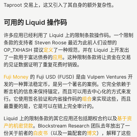
Taproot 交易上，这又引入了其自身的额外复杂性。
可用的 Liquid 操作码
许多应用已经利用了 Liquid 上的限制条款操作码。一个限制
条款的支持者 Steven Roose 最近为此前人们设想的
OP_TXHASH 提议
定义
了一种规范，并在 Liquid 上开发出
了一款用于富达债券的
应用
。这种限制条款将让资金在交易
的见证数据证明了重复花费时销毁。
Fuji Money
的 Fuji USD (FUSD) 是由 Vulpem Ventures 开
发的一种算法稳定币，是另一个著名的案例。它完全依赖于
断言机的信息来保持锚定，而且可以用去中心化的方式来发
行。它使用签名验证和内省操作码的
组合
来实现这些，而且
最重要的是，它是可以在链上完全审计的。
Liquid 上的限制条款的其它应用还包括期权合约以及
基于资
产的机密贷款
。Blockstream Research 团队去年放出了一
份关于前者的
白皮书
（以及一篇配套的
博文
），解释了这些