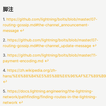
脚注
1.
https://github.com/lightning/bolts/blob/master/07-
routing-gossip.md#the-channel_announcement-
message
↩
2.
https://github.com/lightning/bolts/blob/master/07-
routing-gossip.md#the-channel_update-message
↩
3.
https://github.com/lightning/bolts/blob/master/11-
payment-encoding.md
↩
4.
https://zh.wikipedia.org/zh-
hans/%E6%88%B4%E5%85%8B%E6%96%AF%E7%89%B
↩
5.
https://docs.lightning.engineering/the-lightning-
network/pathfinding/finding-routes-in-the-lightning-
network
↩