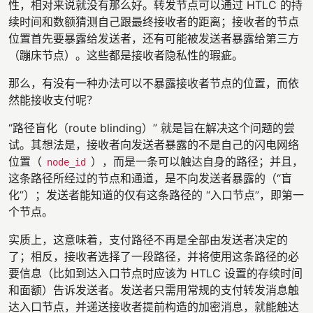
性，相对来说就没有那么好。转发节点可以通过 HTLC 的持
续时间和数额猜测自己跟最终接收者的距离；接收者的节点
位置首先要暴露给发送者，还有可能被发送者暴露给第三方
（蹦床节点）。这些都是接收者隐私性的瑕疵。
那么，有没有一种办法可以不暴露接收者节点的位置，而依
然能接收支付呢？
“路径盲化（route blinding）” 就是旨在解决这个问题的尝
试。其想法是，接收者向发送者暴露的不是自己的闪电网络
位置（
），而是一条可以触达自身的路径；并且，
node_id
这条路径所经过的节点和通道，是不向发送者暴露的（“盲
化”）；发送者能知道的仅有这条路径的 “入口节点”，即第一
个节点。
实质上，这意味着，支付路径不再是全部由发送者决定的
了；相反，接收者选择了一段路径，并将使用这条路径的必
要信息（比如到达入口节点时应该为 HTLC 设置的存续时间
和面额）告诉发送者。发送者只需用常规的支付转发消息触
达入口节点，并递送接收者提前构造的加密消息，就能触达