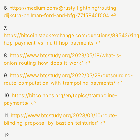
6.
https://medium.com/@rusty_lightning/routing-
dijkstra-bellman-ford-and-bfg-7715840f004
↩
7.
https://bitcoin.stackexchange.com/questions/89542/sing
hop-payment-vs-multi-hop-payments
↩
8.
https://www.btcstudy.org/2023/05/18/what-is-
onion-routing-how-does-it-work/
↩
9.
https://www.btcstudy.org/2022/03/29/outsourcing-
route-computation-with-trampoline-payments/
↩
10.
https://bitcoinops.org/en/topics/trampoline-
payments/
↩
11.
https://www.btcstudy.org/2023/03/10/route-
blinding-proposal-by-bastien-teinturier/
↩
12.