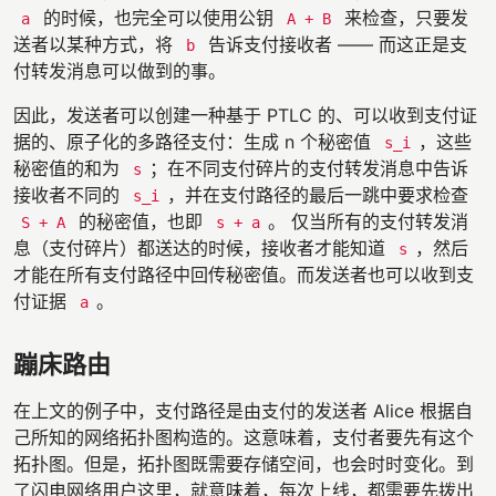
的时候，也完全可以使用公钥
来检查，只要发
a
A + B
送者以某种方式，将
告诉支付接收者 —— 而这正是支
b
付转发消息可以做到的事。
因此，发送者可以创建一种基于 PTLC 的、可以收到支付证
据的、原子化的多路径支付：生成 n 个秘密值
，这些
s_i
秘密值的和为
；在不同支付碎片的支付转发消息中告诉
s
接收者不同的
，并在支付路径的最后一跳中要求检查
s_i
的秘密值，也即
。 仅当所有的支付转发消
S + A
s + a
息（支付碎片）都送达的时候，接收者才能知道
，然后
s
才能在所有支付路径中回传秘密值。而发送者也可以收到支
付证据
。
a
蹦床路由
在上文的例子中，支付路径是由支付的发送者 Alice 根据自
己所知的网络拓扑图构造的。这意味着，支付者要先有这个
拓扑图。但是，拓扑图既需要存储空间，也会时时变化。到
了闪电网络用户这里，就意味着，每次上线，都需要先拨出