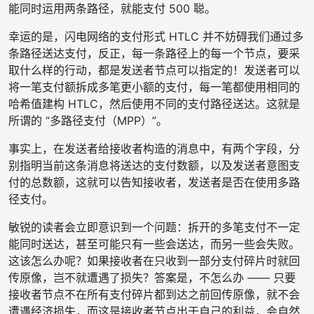
能同时运用两条路径，就能支付 500 聪。
幸运的是，闪电网络的支付形式 HTLC 并不妨碍我们通过多
条路径送达支付，反正，每一条路径上的每一个节点，要采
取什么样的行动，都是发送者节点可以指定的！发送者可以
将一笔支付额拆成多笔更小额的支付，每一笔都使用相同的
哈希值建构 HTLC，然后使用不同的支付路径送达。这就是
所谓的 “多路径支付（MPP）”。
事实上，在发送者给接收者构造的消息中，有两个字段，分
别指明当前这条消息将送达的支付数额，以及发送者意图支
付的总数额，这就可以告知接收者，发送者是否在使用多路
径支付。
敏锐的读者会立即意识到一个问题：拆开的多笔支付不一定
能同时送达，甚至可能只有一些会送达，而另一些会失败。
这该怎么办呢？如果接收者在只收到一部分支付碎片时就回
传原像，岂不就遭遇了损失？答案是，不怎么办 —— 只要
接收者节点不在所有支付碎片都到达之前回传原像，就不会
遭遇经济损失，而这是接收者节点出于自己的利益，会自然