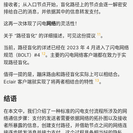
接收者；从入口节点开始，盲化路径上的节点会逐一解密安
排给自己的消息，并依据其中的信息转发支付。
这再一次体现了闪电
网络
的灵活性！
11
关于 “路径盲化” 的详细描述，可见这份提议
。
当前，路径盲化的详述已经在 2023 年 4 月进入了闪电网络
12
规范（BOLT）#4
。主要的闪电网络客户端都在致力于实
现路径盲化。
值得一提的是，蹦床路由和路径盲化实际上可以相结合。
13
Eclair 客户端就实现了将两者相结合的特性
。
结语
在本文中，我们介绍了一种标准的闪电支付流程所涉及的网
络通信步骤：支付的发送者需要依据网络的拓扑图以及接收
者所暴露的信息，创建支付路径，并借助节点之间的网络连
接逐步转发消息并接力支付。这个过程具备相当好的隐私