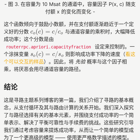
- 图 3. 在容量为 10 Msat 的通道中，容量因子 P(x, c) 随支
付额 x 的变化而变化 -
这个函数倾向于鼓励小数额，并在支付额逐渐趋近于一个定
(
)
=
/
义好的分数
与通道容量的乘积时，大幅降低
c
o
(
c
)
=
c
/
c
o
c
c
c
c
o
o
成功率；这个分数是由
设定来控制的。一
routerrpc.apriori.capacityfraction
(
)
=
/
个涂抹变量
则影响成功率下降的速度（
看这
s
o
(
c
)
=
c
/
s
o
s
c
c
s
o
o
个可以交互的样品
）。因此，将
先验
概率与这个因子相
乘，将厌恶会用尽通道容量的路径。
结论
这是寻路主题系列博客的第一篇，我们介绍了寻路的基本概
念，从支付循环及其与路由计算的关系开始。我们深入探究
了与路径选择有关的基本元素，并围绕支付成功率的一个简
单表示、解决了平衡可靠性与手续费的挑战。这些研究引导
我们通过考虑容量来提炼成功率，从而让一个简单的模型成
为了一个更高级的模型 —— 使用更严格数学描述的模型。