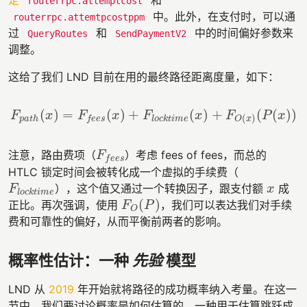
routerrpc.attemptcost
中。此外，在支付时，可以通
routerrpc.attemtpcostppm
过
和
中的时间偏好参数来
QueryRoutes
SendPaymentV2
调整。
这给了我们 LND 目前在用的最终路径距离度量，如下：
(
)
=
(
)
+
(
)
+
(
(
)
)
F
p
a
t
h
(
x
)
=
F
f
e
e
s
(
x
)
+
F
l
o
c
k
t
i
m
e
(
x
)
+
F
O
(
x
)
(
P
(
x
)
)
F
x
F
x
F
x
F
P
x
(
)
p
a
t
h
l
o
c
k
t
i
m
e
f
e
e
s
O
x
注意，路由费项（
）考虑 fees of fees，而总的
F
f
e
e
s
F
f
e
e
s
HTLC 锁定时间会被转化成一个虚拟的手续费（
），这个值又通过一个转换因子，跟支付额
成
F
l
o
c
k
t
i
m
e
x
F
x
l
o
c
k
t
i
m
e
(
)
正比。再次强调，使用
，我们可以表达我们对手续
F
O
(
P
)
F
P
O
费和可靠性的偏好，从而平衡前两者的影响。
概率性估计：一种
先验
模型
LND 从
2019
年开始就将路径的成功概率纳入考量。在这一
节中，我们要讨论概率是如何估算的。一种用于估算跳跃成