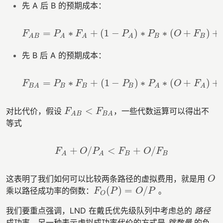
先 A 后 B 的预期成本：
=
∗
+
(
1
−
)
∗
∗
(
+
)
+
F
P
F
P
P
O
F
F
A
B
=
P
A
∗
F
A
+
(
1
−
P
A
)
∗
P
B
∗
(
O
+
F
B
)
+
(
1
−
P
A
B
B
A
B
A
A
A
先 B 后 A 的预期成本：
=
∗
+
(
1
−
)
∗
∗
(
+
)
+
F
P
F
P
P
O
F
F
B
A
=
P
B
∗
F
B
+
(
1
−
P
B
)
∗
P
A
∗
(
O
+
F
A
)
+
(
1
−
P
B
B
B
B
B
A
A
A
<
对比代价，假设
，一些代数运算可以得出不
F
A
B
<
F
B
A
F
F
A
B
B
A
等式
+
/
<
+
/
F
A
+
O
/
P
A
<
F
B
+
O
/
F
B
F
O
P
F
O
F
B
B
A
A
这表明了我们如何可以比较两条路径的虚拟费用，就是用
O
O
(
)
=
/
乘以路径成功率的倒数：
。
F
O
(
P
)
=
O
/
P
F
P
O
P
O
我们要重点强调，LND 在戴氏优先级队列中考虑总的
路径
成功率。另一种表示虚拟成功率代价的方式是
跳数量
的负