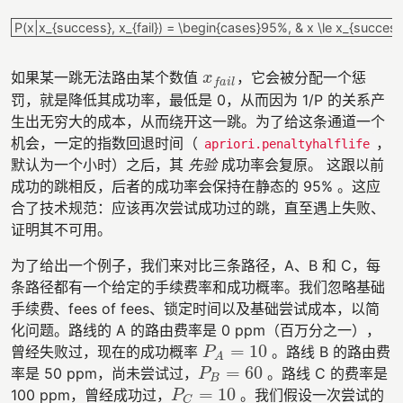
P(x|x_{success}, x_{fail}) = \begin{cases}95%, & x \le x_{
P(x|x_{success}, x_{fail}) = \begin{cases}95%, & x \le x_{success
如果某一跳无法路由某个数值
，它会被分配一个惩
x
f
a
i
l
x
f
a
i
l
罚，就是降低其成功率，最低是 0，从而因为 1/P 的关系产
生出无穷大的成本，从而绕开这一跳。为了给这条通道一个
机会，一定的指数回退时间（
，
apriori.penaltyhalflife
默认为一个小时）之后，其
先验
成功率会复原。 这跟以前
成功的跳相反，后者的成功率会保持在静态的 95% 。这应
合了技术规范：应该再次尝试成功过的跳，直至遇上失败、
证明其不可用。
为了给出一个例子，我们来对比三条路径，A、B 和 C，每
条路径都有一个给定的手续费率和成功概率。我们忽略基础
手续费、fees of fees、锁定时间以及基础尝试成本，以简
化问题。路线的 A 的路由费率是 0 ppm（百万分之一），
=
10
曾经失败过，现在的成功概率
。路线 B 的路由费
P
A
=
10
P
A
=
60
率是 50 ppm，尚未尝试过，
。路线 C 的费率是
P
B
=
60
P
B
=
10
100 ppm，曾经成功过，
。我们假设一次尝试的
P
C
=
10
P
C