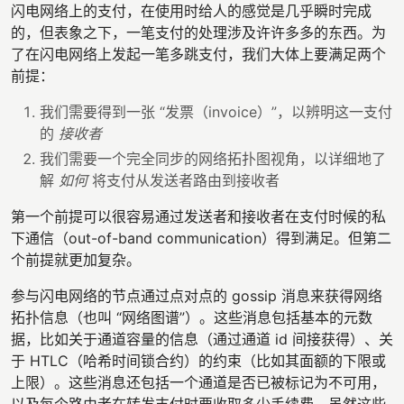
闪电网络上的支付，在使用时给人的感觉是几乎瞬时完成
的，但表象之下，一笔支付的处理涉及许许多多的东西。为
了在闪电网络上发起一笔多跳支付，我们大体上要满足两个
前提：
我们需要得到一张 “发票（invoice）”，以辨明这一支付
的
接收者
我们需要一个完全同步的网络拓扑图视角，以详细地了
解
如何
将支付从发送者路由到接收者
第一个前提可以很容易通过发送者和接收者在支付时候的私
下通信（out-of-band communication）得到满足。但第二
个前提就更加复杂。
参与闪电网络的节点通过点对点的 gossip 消息来获得网络
拓扑信息（也叫 “网络图谱”）。这些消息包括基本的元数
据，比如关于通道容量的信息（通过通道 id 间接获得）、关
于 HTLC（哈希时间锁合约）的约束（比如其面额的下限或
上限）。这些消息还包括一个通道是否已被标记为不可用，
以及每个路由者在转发支付时要收取多少手续费。虽然这些