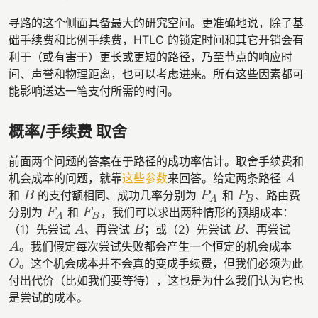
寻路的这个侧面具备最大的研究空间。更准确地说，除了基
础手续费和比例手续费，HTLC 的锁定时间和其它开销会有
利于（或有害于）更长或更短的路径，乃至节点的响应时
间、声誉和物理距离，也可以考虑进来。所有这些因素都可
能影响送达一笔支付所需的时间。
概率/手续费 取舍
前面两个问题的答案在于路径的成功率估计。取舍手续费和
机会成本的问题，就靠
这些参数
来回答。给定两条路径
A
A
和
的支付额相同、成功几率分别为
和
、路由费
B
P
A
P
B
B
P
P
B
A
分别为
和
，我们可以求出两种情形的预期成本：
F
A
F
B
F
F
B
A
（1）先尝试
、再尝试
；或（2）先尝试
、再尝试
A
B
B
A
B
B
。我们假定每次尝试失败都会产生一个恒定的机会成本
A
A
。这个机会成本并不会真的变成手续费，但我们必须为此
O
O
付出代价（比如我们要等待），这也是为什么我们认为它也
是尝试的成本。