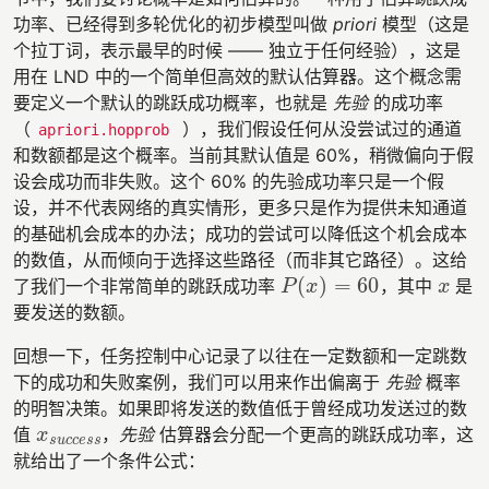
功率、已经得到多轮优化的初步模型叫做
priori
模型（这是
个拉丁词，表示最早的时候 —— 独立于任何经验），这是
用在 LND 中的一个简单但高效的默认估算器。这个概念需
要定义一个默认的跳跃成功概率，也就是
先验
的成功率
（
），我们假设任何从没尝试过的通道
apriori.hopprob
和数额都是这个概率。当前其默认值是 60%，稍微偏向于假
设会成功而非失败。这个 60% 的先验成功率只是一个假
设，并不代表网络的真实情形，更多只是作为提供未知通道
的基础机会成本的办法；成功的尝试可以降低这个机会成本
的数值，从而倾向于选择这些路径（而非其它路径）。这给
(
)
=
60
了我们一个非常简单的跳跃成功率
，其中
是
P
(
x
)
=
60
x
P
x
x
要发送的数额。
回想一下，任务控制中心记录了以往在一定数额和一定跳数
下的成功和失败案例，我们可以用来作出偏离于
先验
概率
的明智决策。如果即将发送的数值低于曾经成功发送过的数
值
，
先验
估算器会分配一个更高的跳跃成功率，这
x
s
u
c
c
e
s
s
x
s
u
c
c
e
s
s
就给出了一个条件公式：