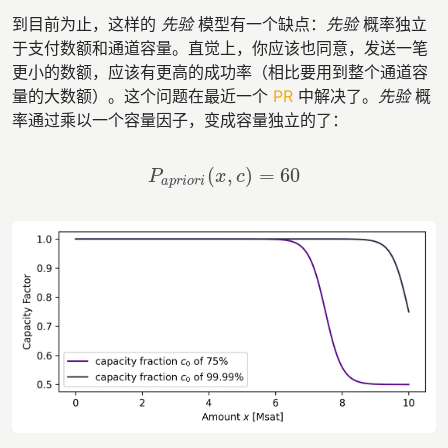
到目前为止，这样的
先验
模型有一个缺点：
先验
概率独立
于支付数额和通道容量。直觉上，你应该也同意，发送一笔
更小的数额，应该有更高的成功率（相比要用到整个通道容
量的大数额）。这个问题在最近一个
PR
中解决了。
先验
概
率通过乘以一个容量因子，变成容量独立的了：
(
,
)
=
60
P
a
p
r
i
o
r
i
(
x
,
c
)
=
60
P
x
c
a
p
r
i
o
r
i