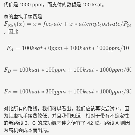
代价是 1000 ppm，而支付的数额是 100 ksat。
总的虚拟手续费是
(
)
=
∗
+
∗
/
F
x
x
f
e
e
a
t
e
x
a
t
t
e
m
p
t
o
s
t
a
t
e
P
F
p
a
t
h
(
x
)
=
x
∗
f
e
e
r
a
t
e
+
x
∗
a
t
t
e
m
p
t
c
o
s
t
r
a
t
e
/
P
p
a
t
h
p
a
t
h
r
c
r
p
a
t
。因此
=
100
∗
0
+
100
∗
1000
/
10
F
k
s
a
t
p
p
m
k
s
a
t
p
p
m
F
A
=
100
k
s
a
t
∗
0
p
p
m
+
100
k
s
a
t
∗
1000
p
p
m
/
10
A
=
100
∗
100
+
100
∗
1000
/
60
F
k
s
a
t
p
p
m
k
s
a
t
p
p
m
F
B
=
100
k
s
a
t
∗
100
p
p
m
+
100
k
s
a
t
∗
1000
p
p
m
/
60
B
=
100
∗
300
+
100
∗
1000
/
95
F
k
s
a
t
p
p
m
k
s
a
t
p
p
m
F
C
=
100
k
s
a
t
∗
300
p
p
m
+
100
k
s
a
t
∗
1000
p
p
m
/
95
C
对比所有的路线，我们可以看出，我们应该再次尝试 C，因
为其虚拟手续费较低，并且我们知道，相对于带有不确定性
的新路线 B，C 的成功概率使之便宜了 42 聪。路线 A 则因
为高机会成本而出局。