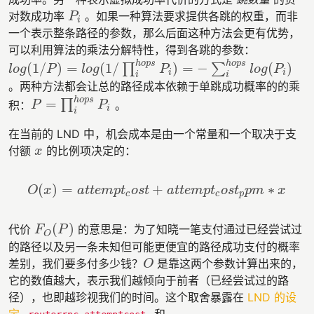
对数成功率
。如果一种算法要求提供各跳的权重，而非
P
i
P
i
一个表示整条路径的参数，那么后面这种方法会更有优势，
可以利用算法的乘法分解特性，得到各跳的参数：
h
o
p
s
h
o
p
s
(
1
/
)
=
(
1
/
)
=
−
(
)
∏
∑
l
o
g
(
1
/
P
)
=
l
o
g
(
1
/
∏
i
h
o
p
s
P
i
)
=
−
∑
i
h
o
p
s
l
o
g
(
P
i
)
l
o
g
P
l
o
g
P
l
o
g
P
i
i
i
i
。两种方法都会让总的路径成本依赖于单跳成功概率的的乘
h
o
p
s
=
∏
积：
。
P
=
∏
i
h
o
p
s
P
i
P
P
i
i
在当前的 LND 中，机会成本是由一个常量和一个取决于支
付额
的比例项决定的：
x
x
(
)
=
+
∗
O
x
a
t
t
e
m
p
t
o
s
t
a
t
t
e
m
p
t
o
s
t
p
m
x
O
(
x
)
=
a
t
t
e
m
p
t
c
o
s
t
+
a
t
t
e
m
p
t
c
o
s
t
p
p
m
∗
x
c
c
p
(
)
代价
的意思是：为了知晓一笔支付通过已经尝试过
F
O
(
P
)
F
P
O
的路径以及另一条未知但可能更便宜的路径成功支付的概率
差别，我们要多付多少钱？
是靠这两个参数计算出来的，
O
O
它的数值越大，表示我们越倾向于前者（已经尝试过的路
径），也即越珍视我们的时间。这个取舍暴露在
LND 的设
定
和