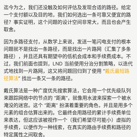
迄今为之，我们还没触及如何评估及发现合适的路径。给定
一个支付额以及目的地，我们如何选出一条可靠又便宜的路
径？事实证明，这个问题的设计空间非常大，而且也会产生
取舍。
因为多路径支付，从数学上来说，发送一笔闪电支付的根本
问题就不是找出一条路径，而是找出一片路网（汇集了多条
路径），并且还具有期望中的低机会成本和手续费成本。不
过，我们前面也提到，LND 当前使用分治分割策略，以迭代
式地找到一片路网，这又将问题回归到了使用 “
戴氏最短路
径算法
” 找出一条又一条的路径。
戴氏算法是一种广度优先搜索算法，它会用一个优先级队列
来跟踪网络中的节点的 “距离”，就像用水波来探索一个被水
淹没的迷宫。这个 “距离” 扮演着重要的角色，并且是用多个
元素的组合估算出来的。它最终会用路径的累计手续费单位
来表达，但这应该被视作一个（我们希望尽可能小）虚拟的
手续费，以便作为一种线索，在真实的路由手续费和路径的
特定属性之间取舍。