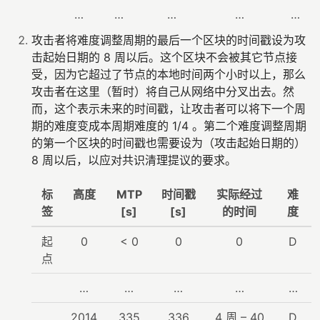
…
…
…
…
…
攻击者将难度调整周期的最后一个区块的时间戳设为攻
击起始日期的 8 周以后。这个区块不会被其它节点接
受，因为它超过了节点的本地时间两个小时以上，那么
攻击者在这里（暂时）将自己从网络中分叉出去。然
而，这个表示未来的时间戳，让攻击者可以将下一个周
期的难度变成本周期难度的 1/4 。第二个难度调整周期
的第一个区块的时间戳也需要设为（攻击起始日期的）
8 周以后，以应对共识清理提议的要求。
标
高度
MTP
时间戳
实际经过
难
签
[s]
[s]
的时间
度
起
0
< 0
0
0
D
点
…
…
…
…
…
2014
335
336
4 周 – 40
D