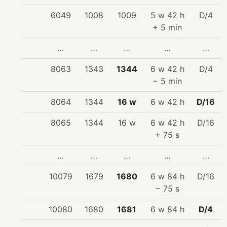
6049
1008
1009
5 w 42 h
D/4
+ 5 min
…
…
…
…
…
8063
1343
1344
6 w 42 h
D/4
− 5 min
8064
1344
16 w
6 w 42 h
D/16
8065
1344
16 w
6 w 42 h
D/16
+ 75 s
…
…
…
…
…
10079
1679
1680
6 w 84 h
D/16
− 75 s
10080
1680
1681
6 w 84 h
D/4