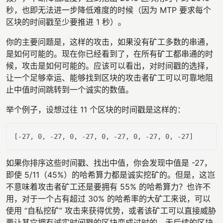
秒，也即无法进一步降低难度的时候（因为 MTP 要求每个
区块的时间戳至少要推进 1 秒）。
你的主要问题是，这样的攻击，如果没有矿工多数的串通，
是如何可能的。现在你已经看到了，在所有矿工都串通的时
候，攻击是如何可能的。应该可以看出，对时间戳的选择，
让一个足够幸运、能够找到区块的攻击者矿工可以可靠地阻
止中值时间跳转到一个诚实的数值。
举个例子，设想过往 11 个区块的时间戳是这样的：
[
-27
, 
0
, 
-27
, 
0
, 
-27
, 
0
, 
-27
, 
0
, 
-27
, 
0
, 
-27
如果你排序这些时间戳、找出中值，你会发现中值是 -27，
即使 5/11（45%）的哈希算力都是诚实挖矿的。但是，这岂
不意味着攻击者矿工还是要拥有 55% 的哈希算力？也许不
用，对于一个占有超过 30% 的哈希率的大矿工来说，可以
使用 “自私挖矿” 攻击来获得优势，或者该矿工可以直接威胁
要让其它拥有诚实时间戳的区块变成过时的、无后续的区块