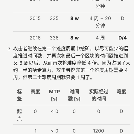
分钟
2015
335
8 w
4 周 − 20
D
分钟
2016
336
8 w
4 周
D/4
攻击者继续在第二个难度周期中挖矿，以尽可能少的幅
度推进时间戳，并再次将最后一个区块的时间戳推进到
又 8 周以后，从而再次将难度降低 4 倍。因为占据了大
约一半的哈希算力，攻击者挖完第一个难度周期需要 4
周，但第二个难度周期就只要 1 周了。
标
高度
MTP
时间
实际经过
难度
签
[s]
戳 [s]
的时间
起
0
< 0
0
0
D
点
1
< 0
0
1200
D