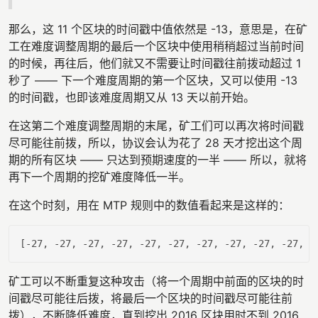
那么，这 11 个区块的时间戳中值依然是 -13，意思是，在矿
工在难度调整周期的最后一个区块中使用稍稍超过当前时间
的时候，再往后，他们就又不需要让时间戳往前拨动超过 1
秒了 —— 下一个难度周期的第一个区块，又可以使用 -13
的时间戳，也即该难度周期又从 13 天以前开始。
在这第二个难度调整周期的末尾，矿工们可以再次将时间戳
尽可能往前拨，所以，协议会认为花了 28 天才挖出这个周
期的所有区块 —— 只达到预期速度的一半 —— 所以，就将
再下一个周期的挖矿难度降低一半。
在这个时刻，用在 MTP 规则中的数值看起来是这样的：
[
-27
, 
-27
, 
-27
, 
-27
, 
-27
, 
-27
, 
-27
, 
-27
, 
-27
, 
-27
, 
0
矿工可以不断重复这种攻击（将一个周期中前面的区块的时
间戳尽可能往后拨，将最后一个区块的时间戳尽可能往前
拨），不断降低难度，直到挖出 2016 区块用时不到 2016