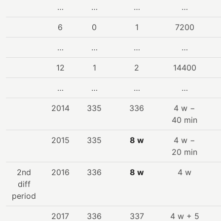
…
…
…
…
6
0
1
7200
…
…
…
…
12
1
2
14400
…
…
…
…
2014
335
336
4 w −
40 min
2015
335
8 w
4 w −
20 min
2nd
2016
336
8 w
4 w
diff
period
2017
336
337
4 w + 5