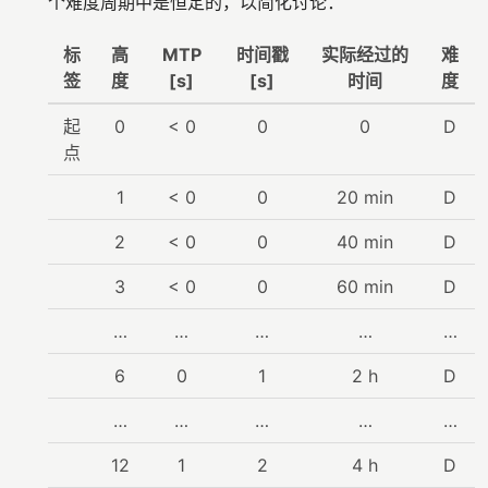
个难度周期中是恒定的，以简化讨论：
标
高
MTP
时间戳
实际经过的
难
签
度
[s]
[s]
时间
度
起
0
< 0
0
0
D
点
1
< 0
0
20 min
D
2
< 0
0
40 min
D
3
< 0
0
60 min
D
…
…
…
…
…
6
0
1
2 h
D
…
…
…
…
…
12
1
2
4 h
D