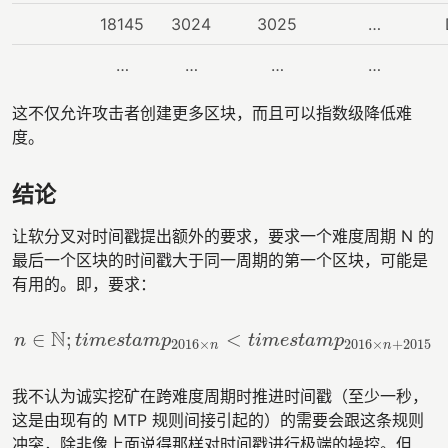
18145
3024
3025
…
…
…
…
…
这不仅允许攻击者创建更多区块，而且可以指数级降低难
度。
结论
让软分叉对时间戳提出额外的要求，要求一个难度周期 N 的
最后一个区块的时间戳大于同一周期的第一个区块，可能是
有用的。即，要求：
N
∈
;
<
n
t
i
m
e
s
t
a
m
p
t
i
m
e
s
t
a
m
p
n
∈
ℕ
;
t
i
m
e
s
t
a
m
p
2016
×
n
<
t
i
m
e
s
t
a
m
p
2016
×
n
+
2015
2016
×
2016
×
+
2015
n
n
我不认为诚实挖矿在跨难度周期时推进时间戳（至少一秒，
这是由现有的 MTP 规则间接引起的）的需要会跟这条规则
冲突，除非像上面说得那样对时间戳进行极端的操控。但