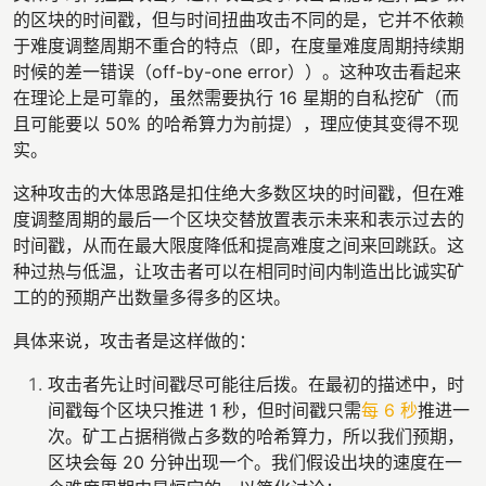
的区块的时间戳，但与时间扭曲攻击不同的是，它并不依赖
于难度调整周期不重合的特点（即，在度量难度周期持续期
时候的差一错误（off-by-one error））。这种攻击看起来
在理论上是可靠的，虽然需要执行 16 星期的自私挖矿（而
且可能要以 50% 的哈希算力为前提），理应使其变得不现
实。
这种攻击的大体思路是扣住绝大多数区块的时间戳，但在难
度调整周期的最后一个区块交替放置表示未来和表示过去的
时间戳，从而在最大限度降低和提高难度之间来回跳跃。这
种过热与低温，让攻击者可以在相同时间内制造出比诚实矿
工的的预期产出数量多得多的区块。
具体来说，攻击者是这样做的：
攻击者先让时间戳尽可能往后拨。在最初的描述中，时
间戳每个区块只推进 1 秒，但时间戳只需
每 6 秒
推进一
次。矿工占据稍微占多数的哈希算力，所以我们预期，
区块会每 20 分钟出现一个。我们假设出块的速度在一