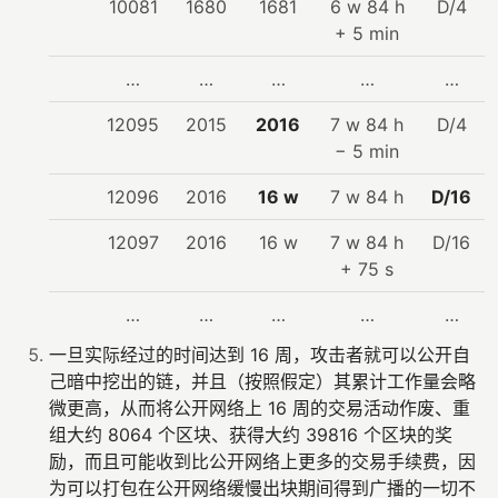
10081
1680
1681
6 w 84 h
D/4
+ 5 min
…
…
…
…
…
12095
2015
2016
7 w 84 h
D/4
− 5 min
12096
2016
16 w
7 w 84 h
D/16
12097
2016
16 w
7 w 84 h
D/16
+ 75 s
…
…
…
…
…
一旦实际经过的时间达到 16 周，攻击者就可以公开自
己暗中挖出的链，并且（按照假定）其累计工作量会略
微更高，从而将公开网络上 16 周的交易活动作废、重
组大约 8064 个区块、获得大约 39816 个区块的奖
励，而且可能收到比公开网络上更多的交易手续费，因
为可以打包在公开网络缓慢出块期间得到广播的一切不