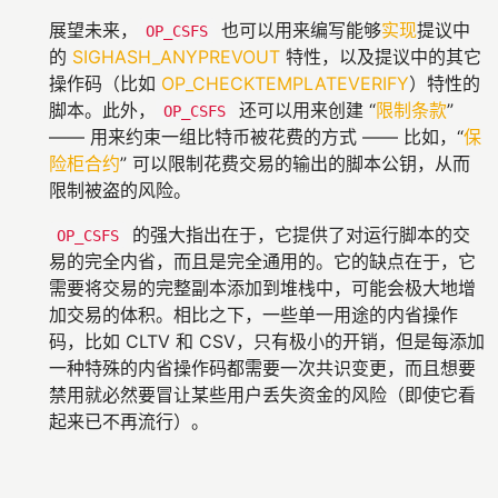
展望未来，
也可以用来编写能够
实现
提议中
OP_CSFS
的
SIGHASH_ANYPREVOUT
特性，以及提议中的其它
操作码（比如
OP_CHECKTEMPLATEVERIFY
）特性的
脚本。此外，
还可以用来创建 “
限制条款
”
OP_CSFS
—— 用来约束一组比特币被花费的方式 —— 比如，“
保
险柜合约
” 可以限制花费交易的输出的脚本公钥，从而
限制被盗的风险。
的强大指出在于，它提供了对运行脚本的交
OP_CSFS
易的完全内省，而且是完全通用的。它的缺点在于，它
需要将交易的完整副本添加到堆栈中，可能会极大地增
加交易的体积。相比之下，一些单一用途的内省操作
码，比如 CLTV 和 CSV，只有极小的开销，但是每添加
一种特殊的内省操作码都需要一次共识变更，而且想要
禁用就必然要冒让某些用户丢失资金的风险（即使它看
起来已不再流行）。