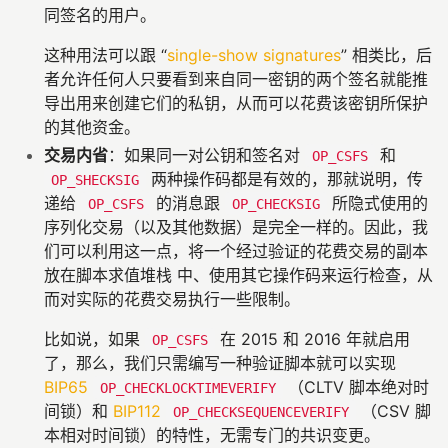
同签名的用户。
这种用法可以跟 “
single-show signatures
” 相类比，后
者允许任何人只要看到来自同一密钥的两个签名就能推
导出用来创建它们的私钥，从而可以花费该密钥所保护
的其他资金。
交易内省
：如果同一对公钥和签名对
和
OP_CSFS
两种操作码都是有效的，那就说明，传
OP_SHECKSIG
递给
的消息跟
所隐式使用的
OP_CSFS
OP_CHECKSIG
序列化交易（以及其他数据）是完全一样的。因此，我
们可以利用这一点，将一个经过验证的花费交易的副本
放在脚本求值堆栈 中、使用其它操作码来运行检查，从
而对实际的花费交易执行一些限制。
比如说，如果
在 2015 和 2016 年就启用
OP_CSFS
了，那么，我们只需编写一种验证脚本就可以实现
BIP65
（CLTV 脚本绝对时
OP_CHECKLOCKTIMEVERIFY
间锁）和
BIP112
（CSV 脚
OP_CHECKSEQUENCEVERIFY
本相对时间锁）的特性，无需专门的共识变更。