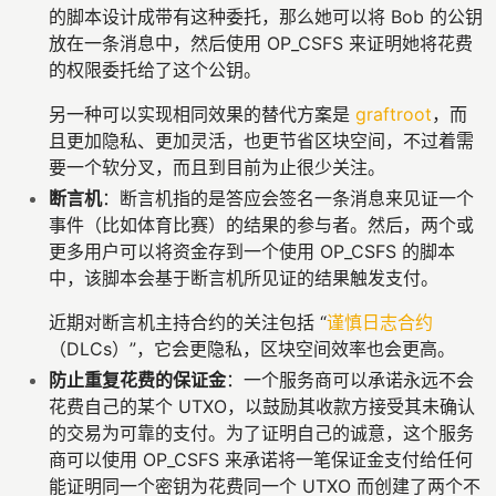
的脚本设计成带有这种委托，那么她可以将 Bob 的公钥
放在一条消息中，然后使用 OP_CSFS 来证明她将花费
的权限委托给了这个公钥。
另一种可以实现相同效果的替代方案是
graftroot
，而
且更加隐私、更加灵活，也更节省区块空间，不过着需
要一个软分叉，而且到目前为止很少关注。
断言机
：断言机指的是答应会签名一条消息来见证一个
事件（比如体育比赛）的结果的参与者。然后，两个或
更多用户可以将资金存到一个使用 OP_CSFS 的脚本
中，该脚本会基于断言机所见证的结果触发支付。
近期对断言机主持合约的关注包括 “
谨慎日志合约
（DLCs）”，它会更隐私，区块空间效率也会更高。
防止重复花费的保证金
：一个服务商可以承诺永远不会
花费自己的某个 UTXO，以鼓励其收款方接受其未确认
的交易为可靠的支付。为了证明自己的诚意，这个服务
商可以使用 OP_CSFS 来承诺将一笔保证金支付给任何
能证明同一个密钥为花费同一个 UTXO 而创建了两个不