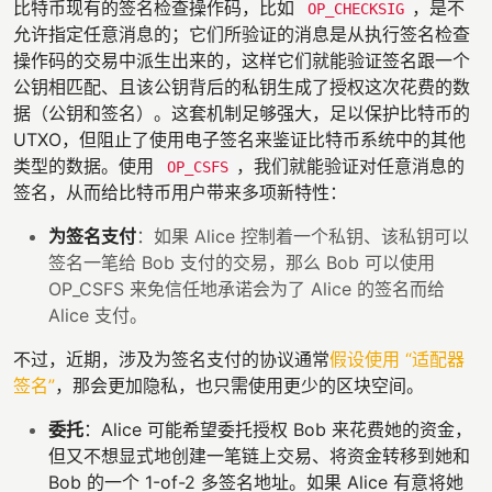
比特币现有的签名检查操作码，比如
，是不
OP_CHECKSIG
允许指定任意消息的；它们所验证的消息是从执行签名检查
操作码的交易中派生出来的，这样它们就能验证签名跟一个
公钥相匹配、且该公钥背后的私钥生成了授权这次花费的数
据（公钥和签名）。这套机制足够强大，足以保护比特币的
UTXO，但阻止了使用电子签名来鉴证比特币系统中的其他
类型的数据。使用
，我们就能验证对任意消息的
OP_CSFS
签名，从而给比特币用户带来多项新特性：
为签名支付
：如果 Alice 控制着一个私钥、该私钥可以
签名一笔给 Bob 支付的交易，那么 Bob 可以使用
OP_CSFS 来免信任地承诺会为了 Alice 的签名而给
Alice 支付。
不过，近期，涉及为签名支付的协议通常
假设使用 “适配器
签名”
，那会更加隐私，也只需使用更少的区块空间。
委托
：Alice 可能希望委托授权 Bob 来花费她的资金，
但又不想显式地创建一笔链上交易、将资金转移到她和
Bob 的一个 1-of-2 多签名地址。如果 Alice 有意将她