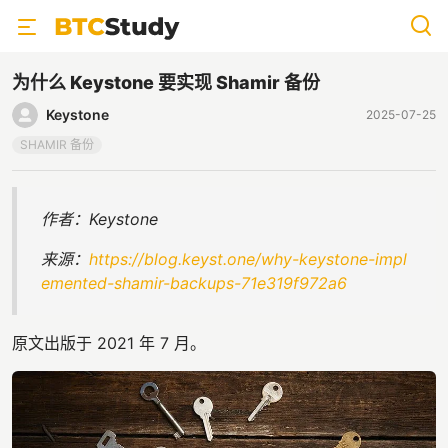
为什么 Keystone 要实现 Shamir 备份
Keystone
2025-07-25
SHAMIR 备份
作者：Keystone
来源：
https://blog.keyst.one/why-keystone-impl
emented-shamir-backups-71e319f972a6
原文出版于 2021 年 7 月。