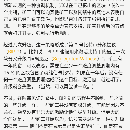
到新规则的一种协调机制。通过在自己挖出的区块中嵌入一
个比特，矿工们可以向其他矿工以及网络中的其他人表明自
己是否已经升级了软件，也即是否准备好了强制执行新规
则。一旦有足够多的哈希算力表示支持，所有升级后的节点
就会打开开关，强制执行新规则。
经过几次升级，这一策略形成了第 9 号比特币升级提议
（
BIP 9
）。比如说，BIP 9 也被用来激活比特币的最后一次
软分叉升级 “隔离见证（
Segregated Witness
）”。矿工有
一年的窗口可以表态，需要在至少一个难度调整周期内有
95 % 的区块包含了就绪信号比特。如果在一年后，没有任
何一个难度调整周期达成了这个目标，激活窗口就过期了，
升级就会失败。（当然，可以再尝试一次。）
不过，在隔离见证升级中，BIP 9 的历程并不顺利。与之前
的一些升级一样，一些矿工并没有积极升级，可能是因为不
关心：通常没有非常大的激励让他们尽早升级。但更大的一
个问题是，一些矿工开始以为，信号表决过程是一种对升级
的投票 —— 他们不是在表示自己是否准备好了，而是在表