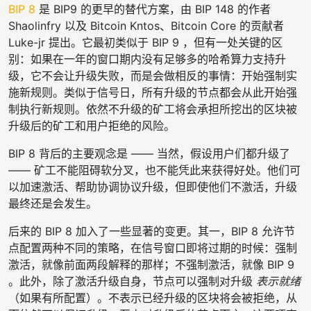
BIP 8
是 BIP9 的更早的替代方案，由 BIP 148 的作者
Shaolinfry 以及 Bitcoin Kntos、Bitcoin Core 的贡献者
Luke-jr 提出。它最初类似于 BIP 9 ，但有一处关键的区
别：如果在一年的窗口期内没有足够多的哈希算力支持升
级，它不会让升级失败，而是会做相反的事情：开始强制实
施新规则。类似于信号日，所有升级的节点都会从此开始强
制执行新规则。依然不升级的矿工将会承担所挖出的区块被
升级后的矿工和用户拒绝的风险。
BIP 8 背后的主要观念是 —— 当然，假设用户们都升级了
—— 矿工不能阻碍软分叉，也不能凭此来获得好处。他们可
以加速激活、帮助协调协议升级，但即使他们不激活，升级
最终还是会发生。
后来的 BIP 8 加入了一些显著的变更。其一，BIP 8 允许节
点配置两种不同的策略，在信号窗口即将过期的时候：强制
激活，就像前面两段解释的那样；不强制激活，就像 BIP 9
。此外，除了激活升级自身，节点可以强制对升级
表示就绪
（如果有所配置）。不表示已经升级的区块将会被拒绝，从