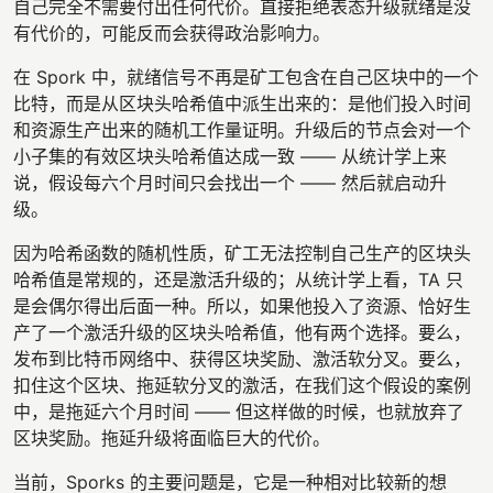
自己完全不需要付出任何代价。直接拒绝表态升级就绪是没
有代价的，可能反而会获得政治影响力。
在 Spork 中，就绪信号不再是矿工包含在自己区块中的一个
比特，而是从区块头哈希值中派生出来的：是他们投入时间
和资源生产出来的随机工作量证明。升级后的节点会对一个
小子集的有效区块头哈希值达成一致 —— 从统计学上来
说，假设每六个月时间只会找出一个 —— 然后就启动升
级。
因为哈希函数的随机性质，矿工无法控制自己生产的区块头
哈希值是常规的，还是激活升级的；从统计学上看，TA 只
是会偶尔得出后面一种。所以，如果他投入了资源、恰好生
产了一个激活升级的区块头哈希值，他有两个选择。要么，
发布到比特币网络中、获得区块奖励、激活软分叉。要么，
扣住这个区块、拖延软分叉的激活，在我们这个假设的案例
中，是拖延六个月时间 —— 但这样做的时候，也就放弃了
区块奖励。拖延升级将面临巨大的代价。
当前，Sporks 的主要问题是，它是一种相对比较新的想