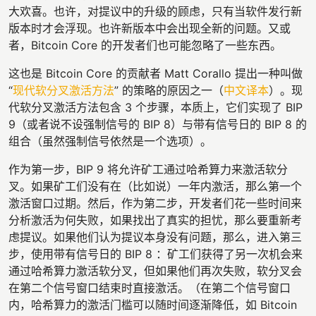
大欢喜。也许，对提议中的升级的顾虑，只有当软件发行新
版本时才会浮现。也许新版本中会出现全新的问题。又或
者，Bitcoin Core 的开发者们也可能忽略了一些东西。
这也是 Bitcoin Core 的贡献者 Matt Corallo 提出一种叫做
“
现代软分叉激活方法
” 的策略的原因之一（
中文译本
）。现
代软分叉激活方法包含 3 个步骤，本质上，它们实现了 BIP
9（或者说不设强制信号的 BIP 8）与带有信号日的 BIP 8 的
组合（虽然强制信号依然是一个选项）。
作为第一步，BIP 9 将允许矿工通过哈希算力来激活软分
叉。如果矿工们没有在（比如说）一年内激活，那么第一个
激活窗口过期。然后，作为第二步，开发者们花一些时间来
分析激活为何失败，如果找出了真实的担忧，那么要重新考
虑提议。如果他们认为提议本身没有问题，那么，进入第三
步，使用带有信号日的 BIP 8 ：矿工们获得了另一次机会来
通过哈希算力激活软分叉，但如果他们再次失败，软分叉会
在第二个信号窗口结束时直接激活。（在第二个信号窗口
内，哈希算力的激活门槛可以随时间逐渐降低，如 Bitcoin