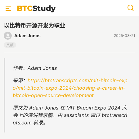
以比特币开源开发为职业
Adam Jonas
2025-08-21
贡献
作者：Adam Jonas
来源：
https://btctranscripts.com/mit-bitcoin-exp
o/mit-bitcoin-expo-2024/choosing-a-career-in-
bitcoin-open-source-development
原文为 Adam Jonas 在 MIT Bitcoin Expo 2024 大
会上的演讲转录稿，由 aassoiants 通过 btctranscri
pts.com 转录。