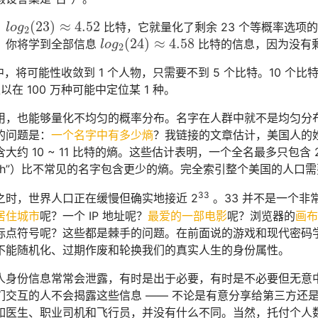
(
23
)
≈
4.52
，
比特，它就量化了剩余 23 个等概率选项
l
o
g
2
(
23
)
≈
4.52
l
o
g
2
(
24
)
≈
4.58
，你将学到全部信息
比特的信息，因为没有
l
o
g
2
(
24
)
≈
4.58
l
o
g
2
中，将可能性收敛到 1 个人物，只需要不到 5 个比特。10 个比特
以在 100 万种可能中定位某 1 种。
用，也能够量化不均匀的概率分布。名字在人群中就不是均匀分
的问题是：
一个名字中有多少熵
？我链接的文章估计，美国人的姓
大约 10 ~ 11 比特的熵。这些估计表明，一个全名最多只包含
 Smith”）比不常见的名字包含更少的熵。完全索引整个美国的人口需要
33
之时，世界人口正在缓慢但确实地接近 2
。33 并不是一个
居住城市
呢？一个 IP 地址呢？
最爱的一部电影
呢？浏览器的
画布
标点符号呢？这些都是棘手的问题。在前面说的游戏和现代密码
不能随机化、过期作废和轮换我们的真实人生的身份属性。
人身份信息常常会泄露，有时是出于必要，有时是不必要但无意
们交互的人不会揭露这些信息 —— 不论是有意分享给第三方还
如医生、职业司机和飞行员，并没有什么不同。当然，托付个人