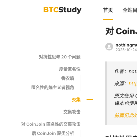
首页
全站
对 Coi
nothingm
2025-10-24
对抗性思考 20 个问题
度量匿名性
作者：noth
香农熵
来源：
htt
匿名性的熵主义者视角
原文使用 
交集
译本也使
交集攻击
前篇见此
对 CoinJoin 匿名性的交集攻击
后 CoinJoin 聚类分析