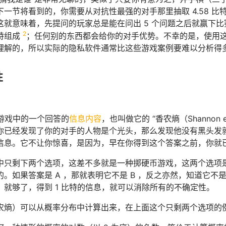
下一节将看到的，你需要从对抗性最强的对手那里抽取 4.58 
这就意味着，先提问的玩家总是能在问出 5 个问题之后就赢下
2
特组成
；任何别的东西都会给你的对手优势。不幸的是，使用
理解的，所以实际的隐私软件通常比这些游戏案例要难以分析得
性
 游戏中的一个回答的
信息内容
，也叫做它的 “香农熵（Shannon 
你已经发现了你的对手的人物是个光头，那么发现他没有黑头发
信息。它不让你惊喜，是因为，早在你得到这个答案之前，你就
中只剩下两个选项，这差不多就是一种掷硬币游戏，这两个选项
。如果答案是 A ，那就表明它不是 B ，反之亦然，知道它不是
）就够了，得到 1 比特的信息，就可以消除所有的不确定性。
熵）可以从概率分布中计算出来，在上面这个只剩两个选项的例子中是