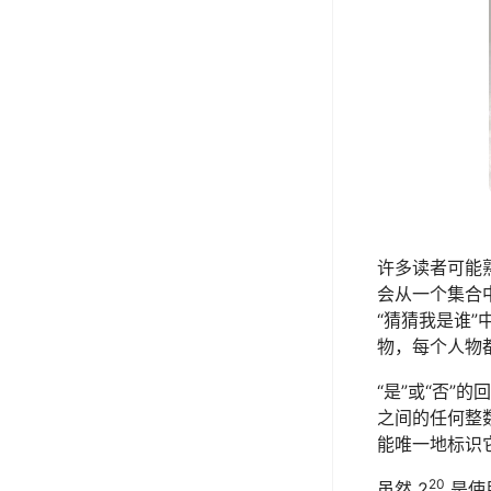
许多读者可能
会从一个集合中
“猜猜我是谁”
物，每个人物
“是”或“否”的
之间的任何整
能唯一地标识它
20
虽然 2
是使