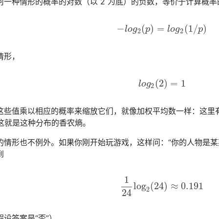
何一种情形的概率的对数（以 2 为底）的负数，等价于计算概
−
(
)
=
(
1
/
)
−
l
o
g
2
(
p
)
=
l
o
g
2
(
1
/
p
)
l
o
g
p
l
o
g
p
2
2
情形，
(
2
)
=
1
l
o
g
2
(
2
)
=
1
l
o
g
2
这些值乘以相应的概率来缩放它们，就像加权平均数一样：这里有两
，这就是这种分布的香农熵。
的情形也不例外。如果你刚开始玩游戏，这样问：“你的人物是某
到
1
log
(
24
)
≈
0.191
1
24
log
2
(
24
)
≈
0.191
2
24
设答案是“否”）。