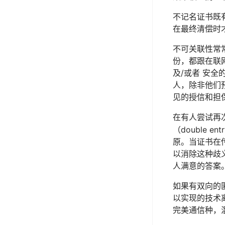
不记名证书既有
在最终清偿时
不可关联性常
份，都跟在联
及/或者 安
人，除非他们
见的授信和担
在有人尝试再
（double en
原。当证书在
以消除这种歧
人满意的答案
如果有双向的
以实现的技术
完美通信种，混