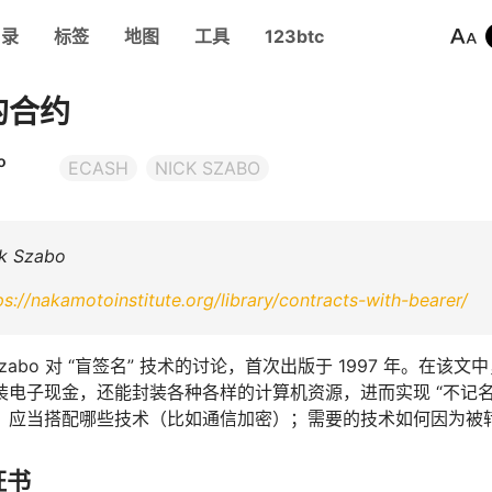
目录
标签
地图
工具
123btc
的合约
o
ECASH
NICK SZABO
 Szabo
ps://nakamotoinstitute.org/library/contracts-with-bearer/
 Szabo 对 “盲签名” 技术的讨论，首次出版于 1997 年。在该文
电子现金，还能封装各种各样的计算机资源，进而实现 “不记名的
，应当搭配哪些技术（比如通信加密）；需要的技术如何因为被
证书