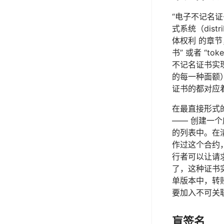
“电子不记名证
式系统（distr
体权利 的章节
书” 或者 “t
不记名证书实
的每一种面额
证书的都对应
在最直接形式的
—— 创建一
的列表中。在
作过这个合约
行者可以让请
了，这种证书
单版本中，转
要加入不可关
盲签名