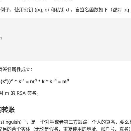
为例子，使用公钥 (pq, e) 和私钥 d ，盲签名函数如下（都对 p
-1
盲签名属性成立：
e
d
-1
d
-1
d
(k
))
* k
= m
* k * k
= m
对 m 的 RSA 签名。
的转账
distinguish）”，是一个对手或者第三方跟踪一个人的真名
交易的两个实体（无论是假名、重复使用的地址、账户号、真名）关