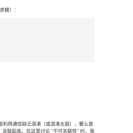
q 求模）：
，要么是利用通信缺乏混淆（或混淆太弱），要么是
联起来。在这里讨论 “不可关联性” 时，我