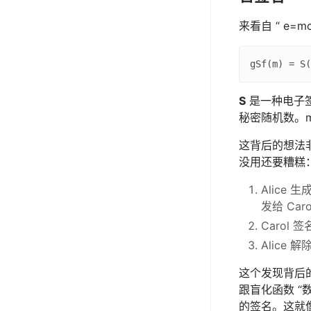
来看自 “ e=m
S
是一种电子
秘密随机数。
这背后的想法
没用还要糟糕：
Alice 
发给 Ca
Carol
Alice 
这个发现背后的
跟盲化函数 “
的签名。这就像