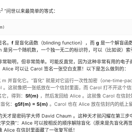
2
c
”问世以来最简单的等式：
签名。
f
是盲化函数（blinding function），而
g
是一个解盲函数
m 是另一个随机数，一个独一无二的标识符，可以（比如说）索
非常聪明，但非常简单。可能反直觉，因为这种非常有用的电子
Alice 可以让 Carol 签名一张空白支票！以下是怎么做到的：
生成 m 并盲化它。“盲化” 就是对它运行一次性加密（one-time-pad 
rol 。这就像把一张纸放在一个信封里面，而 Carol 打不开
 签名它，得到：
Sf(m)
，然后发回给 Alice 。这就像 Carol 在
解除盲化：
gSf(m) = S(m)
。Carol 也在 Alice 放在信封内的纸
天才是密码学大师 David Chaum 。这种天才就闪耀在第三
数学交换”：Alice 可以按相反的顺序解除盲化（原来是先盲化再
 Alice 在信封里面藏了一张复写纸！