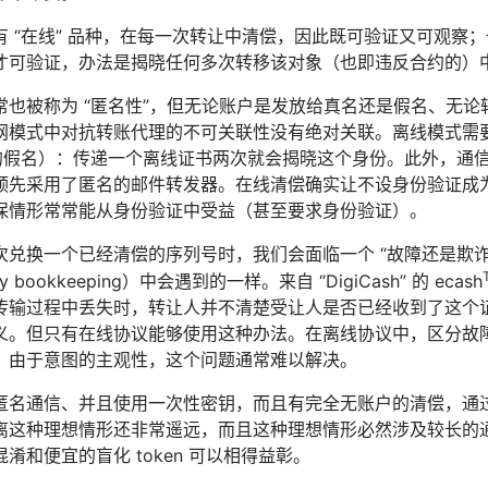
 “在线” 品种，在每一次转让中清偿，因此既可验证又可观察；
才可验证，办法是揭晓任何多次转移该对象（也即违反合约的）
常也被称为 “匿名性”，但无论账户是发放给真名还是假名、无
网模式中对抗转账代理的不可关联性没有绝对关联。离线模式需
全的假名）：传递一个离线证书两次就会揭晓这个身份。此外，通
预先采用了匿名的邮件转发器。在线清偿确实让不设身份验证成
保情形常常能从身份验证中受益（甚至要求身份验证）。
次兑换一个已经清偿的序列号时，我们会面临一个 “故障还是欺诈
try bookkeeping）中会遇到的一样。来自 “DigiCash” 的 ecash
传输过程中丢失时，转让人并不清楚受让人是否已经收到了这个
义。但只有在线协议能够使用这种办法。在离线协议中，区分故
。由于意图的主观性，这个问题通常难以解决。
匿名通信、并且使用一次性密钥，而且有完全无账户的清偿，通
离这种理想情形还非常遥远，而且这种理想情形必然涉及较长的
淆和便宜的盲化 token 可以相得益彰。