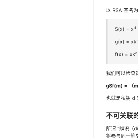
以 RSA 签名
d
S(x) = x
g(x) = xk
e
f(x) = xk
我们可以检查
gSf(m) = （m
也就是私钥 d 
不可关联
所谓 “辨识（
将参与同一笔