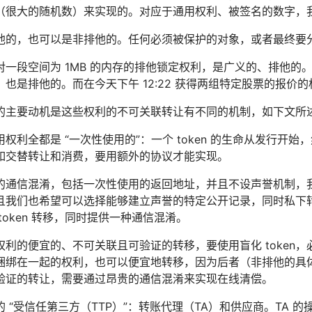
很大的随机数）来实现的。对应于通用权利、被签名的数字，我称之
他的，也可以是非排他的。任何必须被保护的对象，或者最终要分
一段空间为 1MB 的内存的排他锁定权利，是广义的、排他的。而对
也是排他的。而在今天下午 12:22 获得两组特定股票的报价
的主要动机是这些权利的不可关联转让有不同的机制，如下文所
权利全都是 “一次性使用的”：一个 token 的生命从发行开
如交替转让和消费，要用额外的协议才能实现。
的通信混淆，包括一次性使用的返回地址，并且不设声誉机制，我们
且我们也希望可以选择能够建立声誉的特定公开记录，同时私下
token 转移，同时提供一种通信混淆。
权利的便宜的、不可关联且可验证的转移，要使用盲化 token
捆绑在一起的权利，也可以便宜地转移，因为后者（非排他的具
验证的转让，需要通过昂贵的通信混淆来实现在线清偿。
 “受信任第三方（TTP）”：转账代理（TA）和供应商。TA