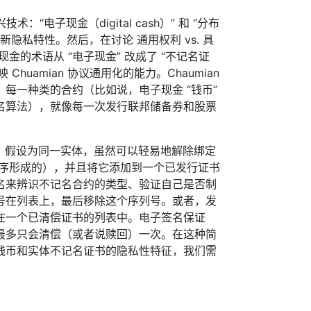
电子现金（digital cash）” 和 “分布
以及它的创新隐私特性。然后，在讨论 通用权利 vs. 具
的术语从 “电子现金” 改成了 “不记名证
映 Chuamian 协议通用化的能力。Chaumian
每一种类的合约（比如说，电子现金 “钱币”
名算法），就像每一次发行联邦储备券和股票
目的，假设为同一实体，虽然可以轻易地解除绑定
顺序形成的），并且将它添加到一个已发行证书
名来辨识不记名合约的类型、验证自己是否制
号在列表上，最后移除这个序列号。或者，发
在一个已清偿证书的列表中。电子签名保证
最多只会清偿（或者说赎回）一次。在这种简
钱币和实体不记名证书的隐私性特征，我们需