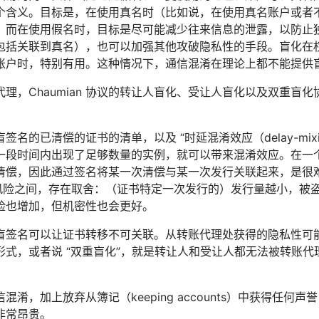
个含义。目标是，在使用真名时（比如说，在使用真名账户或者
。而在使用假名时，目标是尽可能减少往来信息的泄露，以防止
包括关联到真名），也可以加强其他攻破隐私性的手段。盲化在
账户时，特别有用。这种情况下，通信混淆在理论上都不能提供
代理，Chaumian 协议的转让人盲化、受让人盲化以及双重盲
。
签名的已清偿的证书的清单，以及 “时延混淆效应（delay-mixi
一段时间内出现了足够数量的实例，就可以带来混淆效应。在一
清偿，因此通过签名将某一次清偿与某一次发行关联起来，是很
窃风险之间，存在取舍：（证书特定一次发行的）发行量越小，被
险也增加，但机密性也会更好。
盲签名可以让证书转移不可关联。从转账代理处获得的隐私性可
形式，或者说 “双重盲化”，就是转让人和受让人都无法被转账
混淆，加上放弃从簿记（keeping accounts）中获得任
非常昂贵。