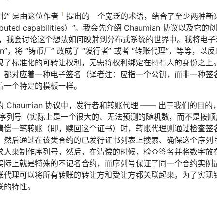
1
书” 是由这位作者
提出的一个宽泛的术语，结合了至少两种新兴技术：“
ibuted capabilities）”。我会先介绍 Chaumian 协议
，我会讨论这个想法如何映射到分布式系统的世界中。我将电子现金
oken”，将 “铸币厂” 改成了 “发行者” 或者 “转账代理”，等等，以反
现了标准化的可转让权利，无需将权利绑定在持有人的身份之上。
）都对应着一种电子签名（译者注：应指一个公钥，而非一种签
着一个特定的模板一样。
 Chaumian 协议中，发行者和转账代理 —— 出于我们的
个序列号（实际上是一个很大的、无法预测的随机数，而不是按
清偿一笔转账（即，赎回这个证书）时，转账代理则通过检查签
，然后通过在该类合约的已发行证书列表上搜索、确保这个序列
求人来制作序列号，然后，在清偿的时候，检查签名并将数字放
实际上就是特殊的不记名合约，而序列号保证了同一个合约实例
账代理可以将所有转账的转让方和受让方都关联起来。为了实现
联的特性。