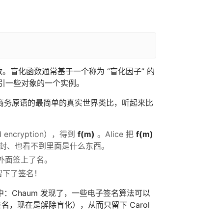
。盲化函数通常基于一个称为 “盲化因子” 的
引一些对象的一个实例。
商务原语的最简单的真实世界类比，听起来比
encryption），得到
f(m)
。Alice 把
f(m)
这个信封、也看不到里面是什么东西。
信封外面签上了名。
上留下了签名！
步中：Chaum 发现了，一些电子签名算法可以
签名，现在是解除盲化），从而只留下 Carol