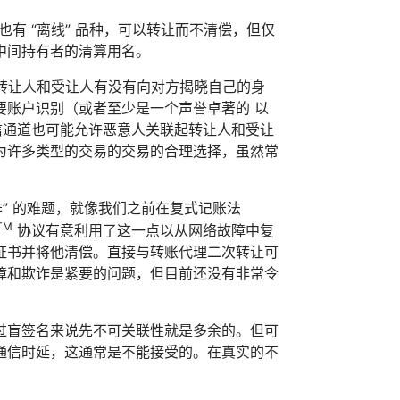
也有 “离线” 品种，可以转让而不清偿，但仅
中间持有者的清算用名。
论转让人和受让人有没有向对方揭晓自己的身
要账户识别（或者至少是一个声誉卓著的 以
信通道也可能允许恶意人关联起转让人和受让
为许多类型的交易的交易的合理选择，虽然常
” 的难题，就像我们之前在复式记账法
TM
协议有意利用了这一点以从网络故障中复
证书并将他清偿。直接与转账代理二次转让可
障和欺诈是紧要的问题，但目前还没有非常令
过盲签名来说先不可关联性就是多余的。但可
通信时延，这通常是不能接受的。在真实的不