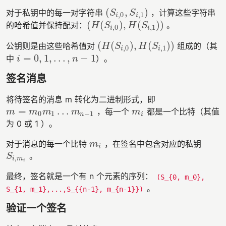
(
,
)
对于私钥中的每一对字符串
，计算这些字符串
(
S
i
,
0
,
S
i
,
1
)
S
S
,
0
,
1
i
i
(
(
)
,
(
)
)
的哈希值并保持配对：
。
(
H
(
S
i
,
0
)
,
H
(
S
i
,
1
)
)
H
S
H
S
,
0
,
1
i
i
(
(
)
,
(
)
)
公钥则是由这些哈希值对
组成的（其
(
H
(
S
i
,
0
)
,
H
(
S
i
,
1
)
)
H
S
H
S
,
0
,
1
i
i
=
0
,
1
,
…
,
−
1
中
）。
i
=
0
,
1
,
…
,
n
−
1
i
n
签名消息
将待签名的消息 m 转化为二进制形式，即
=
…
，每一个
都是一个比特（其值
m
=
m
0
m
1
…
m
n
−
1
m
i
m
m
m
m
m
0
1
−
1
n
i
为 0 或 1 ）。
对于消息的每一个比特
，在签名中包含对应的私钥
m
i
m
i
。
S
i
,
m
i
S
,
i
m
i
最终，签名就是一个有 n 个元素的序列：
(S_{0, m_0},
。
S_{1, m_1},...,S_{{n-1}, m_{n-1}})​
验证一个签名