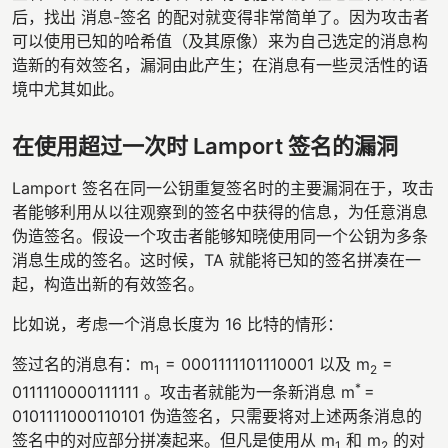
后，找出 消息-签名 的配对就变得非常简单了。因为攻击者
可以使用已知的哈希值（及其原像）来为自己选定的消息构
造新的有效签名，漏洞由此产生；在消息有一些灵活性的语
境中尤其如此。
在使用超过一次时 Lamport 签名的漏洞
Lamport 签名在同一公钥重复签名时的主要漏洞在于，攻击
者能够利用从以往观察到的签名中获得的信息，为任意消息
伪造签名。假设一个攻击者能够知晓使用同一个公钥为多条
消息生成的签名。这时候，TA 就能将已知的签名拼凑在一
起，构造出新的有效签名。
比如说，考虑一个消息长度为 16 比特的情形：
签过名的消息有：m
= 0001111101110001 以及 m
=
1
2
*
0111110000111111 。攻击者就能为一条新消息 m
=
0101111000110101 伪造签名，只需要将对上述两条消息的
签名中的对应部分拼凑起来。但凡是使用从 m
和 m
的对
1
2