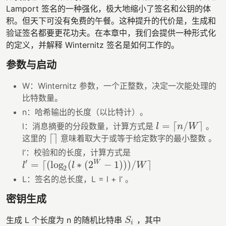
Lamport 签名的一种强化，极大地缩小了签名和公钥的体
积。但天下可没有免费的午餐。这种提升的代价是，生成和
验证签名都要更花功夫。在本章中，我们会提供一种形式化
的定义，并解释 Winternitz 签名是如何工作的。
参数与启动
W：Winternitz 参数，一个正整数，决定一次能处理的
比特数量。
n：哈希输出的长度（以比特计）。
=
⌈
/
⌉
l：消息摘要的分段数量，计算方式是
。
l
=
⌈
n
/
W
⌉
l
n
W
⌈
⌉
这里的
意味着取大于或等于给定数字的最小整数 。
⌈
⌉
l’：校验和的长度，计算方式是
′
=
⌈
(
log
(
∗
(
2
−
1
)
)
)
/
⌉
W
l
l
W
l
′
=
⌈
(
log
2
(
l
∗
(
2
W
−
1
)
)
)
/
W
⌉
2
L：签名的总长度，L = l + l’ 。
密钥生成
生成 L 个长度为 n 的随机比特串
，其中
S
i
S
i