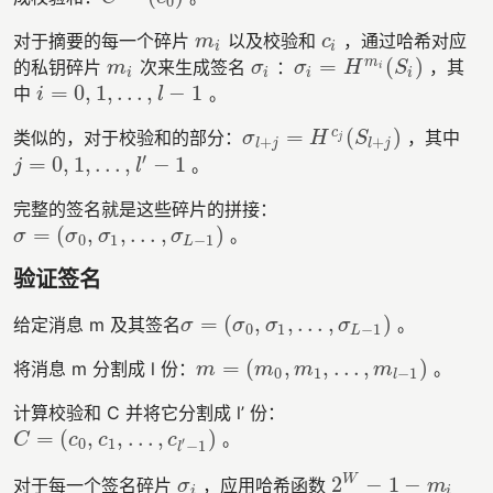
0
对于摘要的每一个碎片
以及校验和
，通过哈希对应
m
i
c
i
m
c
i
i
=
(
)
m
的私钥碎片
次来生成签名
：
，其
m
i
σ
i
σ
i
=
H
m
i
(
S
i
)
m
σ
σ
H
S
i
i
i
i
i
=
0
,
1
,
…
,
−
1
中
。
i
=
0
,
1
,
…
,
l
−
1
i
l
=
(
)
c
类似的，对于校验和的部分：
，其中
σ
l
+
j
=
H
c
j
(
S
l
+
j
)
σ
H
S
j
+
+
l
j
l
j
′
=
0
,
1
,
…
,
−
1
。
j
=
0
,
1
,
…
,
l
′
−
1
j
l
完整的签名就是这些碎片的拼接：
=
(
,
,
…
,
)
。
σ
=
(
σ
0
,
σ
1
,
…
,
σ
L
−
1
)
σ
σ
σ
σ
0
1
−
1
L
验证签名
=
(
,
,
…
,
)
给定消息 m 及其签名
。
σ
=
(
σ
0
,
σ
1
,
…
,
σ
L
−
1
)
σ
σ
σ
σ
0
1
−
1
L
=
(
,
,
…
,
)
将消息 m 分割成 l 份：
。
m
=
(
m
0
,
m
1
,
…
,
m
l
−
1
)
m
m
m
m
0
1
−
1
l
计算校验和 C 并将它分割成 l’ 份：
=
(
,
,
…
,
)
。
C
=
(
c
0
,
c
1
,
…
,
c
l
′
−
1
)
C
c
c
c
′
0
1
−
1
l
2
−
1
−
W
对于每一个签名碎片
，应用哈希函数
σ
i
2
W
−
1
−
m
i
σ
m
i
i