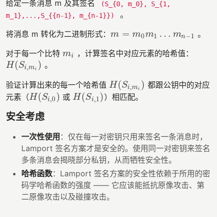
给定一条消息 m 及其签名
(S_{0, m_0}, S_{1,
。
m_1},...,S_{{n-1}, m_{n-1}})​
=
…
将消息 m 转化为二进制形式：
。
m
=
m
0
m
1
…
m
n
−
1
m
m
m
m
0
1
−
1
n
对于每一个比特
，计算签名中对应元素的哈希值：
m
i
m
i
(
)
。
H
(
S
i
,
m
i
)
H
S
,
i
m
i
(
)
验证计算出来的每一个哈希值
都跟公钥中的对应
H
(
S
i
,
m
i
)
H
S
,
i
m
i
(
)
(
)
元素（
或
）相匹配。
H
(
S
i
,
0
)
H
(
S
i
,
1
)
H
S
H
S
,
0
,
1
i
i
安全考虑
一次性使用
：仅在每一对密钥只用来签名一条消息时，
Lamport 签名方案才是安全的。使用同一对密钥来签名
多条消息会揭晓部分私钥，从而牺牲安全性。
哈希函数
：Lamport 签名方案的安全性依赖于所用的密
码学哈希函数的强度 —— 它应该能抵抗原像攻击、第
二原像攻击以及碰撞攻击。