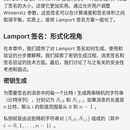
了签名的大小，这使它更加实用。通过允许用户调整
Winternitz 参数，这些签名可以在计算速度和签名体积之间
取得平衡，实质上，是将 Lamport 签名方案一般化了。
Lamport 签名：形式化视角
在本章中，我们提供了对 Lamport 签名如何生成、使用和
验证的分步骤解释。我们探索了密钥生成过程、消息签名和
签名验证的技术方面。最后，我们讨论了与之有关的安全性
考虑和弱点。
密钥生成
为需要签名的消息中的每一个比特 i 生成两串随机的字符串
（比特序列），分别记为
和
。如果消息的长度是
S
i
,
0
S
i
,
1
S
S
,
0
,
1
i
i
−
1
n 比特，那么 i 的取值范围是从 0 到
。
n
−
1
n
(
,
)
私钥就是由这些随机字符串对
组成的（其中
(
S
i
,
0
,
S
i
,
1
)
S
S
,
0
,
1
i
i
=
0
,
1
,
…
,
−
1
）。
i
=
0
,
1
,
…
,
n
−
1
i
n