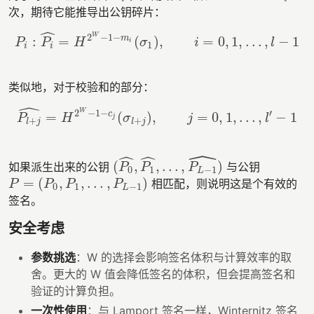
次，期待它能推导出公钥碎片：
ˆ
2
−
1
−
W
m
:
=
(
)
,
=
0
,
1
,
…
,
−
1
P
i
:
P
i
^
=
H
2
W
−
1
−
m
i
(
σ
1
)
,
i
=
0
,
1
,
…
,
l
−
1
P
P
H
σ
i
l
i
1
i
i
类似地，对于校验和的部分：
ˆ
2
−
1
−
′
W
c
=
(
)
,
=
0
,
1
,
…
,
−
1
P
l
+
j
^
=
H
2
W
−
1
−
c
j
(
σ
l
+
j
)
,
j
=
0
,
1
,
…
,
l
′
−
1
P
H
σ
j
l
j
+
+
l
j
l
j
ˆ
ˆ
ˆ
(
,
,
…
,
)
如果派生出来的公钥
与公钥
(
P
0
^
,
P
1
^
,
…
,
P
L
−
1
^
)
P
P
P
0
1
−
1
L
=
(
,
,
…
,
)
相匹配，则说明这是个有效的
P
=
(
P
0
,
P
1
,
…
,
P
L
−
1
)
P
P
P
P
0
1
−
1
L
签名。
安全考虑
参数挑选
：W 的选择会影响签名体积与计算效率的取
舍。更大的 W 值会降低签名的体积，但会提高签名和
验证的计算负担。
一次性使用
：与 Lamport 签名一样，Winternitz 签名