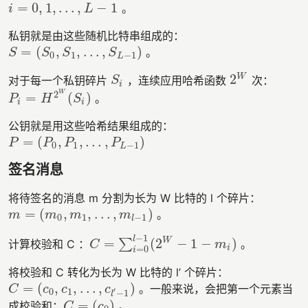
=
0
,
1
,
…
,
−
1
。
i
=
0
,
1
,
…
,
L
−
1
i
L
私钥就是由这些随机比特串组成的：
=
(
,
,
…
,
)
。
S
=
(
S
0
,
S
1
,
…
,
S
L
−
1
)
S
S
S
S
0
1
−
1
L
2
W
对于每一个私钥碎片
，连续应用哈希函数
次：
S
i
2
W
S
i
2
W
=
(
)
。
P
i
=
H
2
W
(
S
i
)
P
H
S
i
i
公钥就是用这些哈希结果组成的：
=
(
,
,
…
,
)
P
=
(
P
0
,
P
1
,
…
,
P
L
−
1
)
P
P
P
P
0
1
−
1
L
签名消息
将待签名的消息 m 分割为长为 W 比特的 l 个碎片：
=
(
,
,
…
,
)
。
m
=
(
m
0
,
m
1
,
…
,
m
l
−
1
)
m
m
m
m
0
1
−
1
l
−
1
l
=
(
2
−
1
−
)
W
∑
计算校验和 C ：
。
C
=
∑
i
=
0
l
−
1
(
2
W
−
1
−
m
i
)
C
m
=
0
i
i
将校验和 C 转化为长为 W 比特的 l’ 个碎片：
=
(
,
,
…
,
)
。一般来说，会把第一个元素当
C
=
(
c
0
,
c
1
,
…
,
c
l
′
−
1
)
C
c
c
c
′
0
1
−
1
l
=
(
)
成校验和：
。
C
=
(
c
0
)
C
c