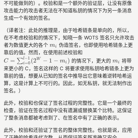
不可能做到的）。校验和是一个额外的验证层，让没有原像
攻击能力的攻击者无法在不知道私钥的情况下为另一条消息
生成一个有效的签名。
（译者注：此处的推理是，由于哈希链条是单向的，所以，
在不考虑校验和的情况下，知晓一条 WOTS 签名只允许攻击
者为数值更大的各个
伪造签名，也即使用哈希链条上更
m
i
m
i
靠后的值。然而，在使用前述校验和
−
1
l
=
(
2
−
1
−
)
W
∑
的情况下，更大的
将带
C
=
∑
i
=
0
l
−
1
(
2
W
−
1
−
m
i
)
m
i
C
m
m
=
0
i
i
i
来更小的 C，签名这样的 C 将要求使用私钥哈希链条上更为
靠前的值，想要从已知的签名中推导出它意味着逆转哈希运
算，这是计算上不可行的。因此，如无私钥，就无法制作出
签名。）
此外，校验和也保证了签名过程的完整性。它是一个最终的
检查，验证在签名过程中没有遗漏或替换某个比特。这保证
了整条消息都被考虑到了、在签名中有了正确的表示。
此外，校验和还验证了签名的整体完整性。也就是说，应用
了正确的哈希迭代次数，从而保证签名既准确又安全。