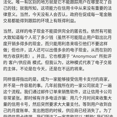
法化。唯一有区别的地方就是它不能跟踪用户在哪里花了自
己的钱；就我所知，这项能力在信用卡中从来没有重要的法
律意义。当然，今天没有人会否认，政府在促成每一笔金融
交易都能得到跟踪的环境上有既得利益。
当然，这样的电子现金不能提供完全的匿名性。依然有可能
大致知道每个人花了多少钱（虽然不可能阻止用户取出比月
度开销多得多的现金，而只能用利息来吸引他们不要这样
做；但也许，这人还可以出借多余的电子现金，从而在别的
地方收获利息）。并且，它也根源于 “Anonymous” 所批评
的 客户/供应商 模式。但我认为，这种模式代表了电子交易
的主体，不论是在今天，还是在不远的将来。
同样值得指出的是，成为一家能够接受信用卡支付的商家，
并不是一件容易的事。几年前我所在的一家公司就走了一遍
这个流程。我们通过邮件订单来销售软件，这让信用卡公司
非常紧张。那时候有许多电话诈骗：用几个月时间来收集大
量的信用卡号，然后突然要求大大量支付。等到用户收到自
己的月度账单、发出抱怨的时候，供应商已经消失了。为了
获得信用卡终端，我们拜访了一家声称可以 “帮助” 我们起步