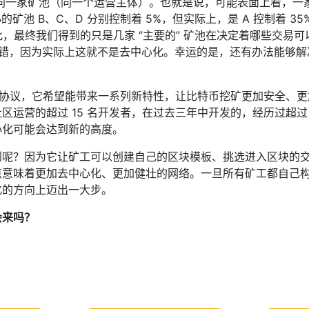
同一家矿池（同一个运营主体）。也就是说，可能表面上看，一家
小的矿池 B、C、D 分别控制着 5%，但实际上，是 A 控制着 3
此，最终我们得到的只是几家 “主要的” 矿池在决定着哪些交易
没错，因为实际上这就不是去中心化。幸运的是，还有办法能够解
（矿池）协议，它希望能带来一系列新特性，让比特币挖矿更加安全、
运营的超过 15 名开发者，在过去三年中开发的，经历过超过 
心化可能会达到新的高度。
到呢？因为它让矿工可以创建自己的区块模板、挑选进入区块的
点意味着更加去中心化、更加健壮的网络。一旦所有矿工都自己
化的方向上迈出一大步。
会来吗？