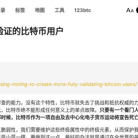
目录
标签
地图
工具
123btc
验证的比特币用户
sing-mining-to-create-more-fully-validating-bitcoin-users/
审查的能力。没有这个特性，比特币就失去了挑战和抵抗权威的
此，比特币绝不能形成任何意义上的单点故障。
只要有一个看门
那时候，比特币作为一项自由及去中心化电子货币运动将宣告死
反脆弱性，我们需要维护这些终极属性中的终极元素，从而保护
币是小菜一碟。要做到这一点，最好的办法就是通过在全世界的