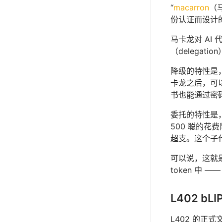
“
macarron
（
份认证而设计
马卡龙对 AI 
（delegatio
降级的特性是
卡龙之后，可
书也能通过密
委托的特性是
500 聪的
超支。这个子
可以说，这就
token 中
L402 
L402 的正