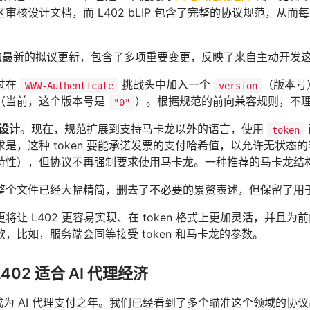
审核设计文档，而 L402 bLIP 包含了完整的协议规范，从
IP 的最新的拟议更新，包含了多项重要变更，反映了来自主动开
过在
挑战头中加入一个
（版本号
WWW-Authenticate
version
（当前，这个版本号是
）。根据规范的前向兼容规则，不
"0"
的设计
。现在，规范扩展到支持马卡龙以外的语言，使用
token
求是，这种 token 要能承诺发票的支付哈希值，以允许无状
特性），但协议不再强制要求使用马卡龙。一种推荐的马卡龙结
整个文件已经大幅精简，删去了不必要的累赘表述，但保留了用
将让 L402 更容易实现、在 token 格式上更加灵活，并且为
，比如，服务端会同等接受 token 和马卡龙的参数。
402 适合 AI 代理经济
望成为 AI 代理支付之年。我们已经看到了多个瞄准这个领域的协