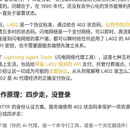
的。问题在于，在 1990 年代，还没有去中心化的货币能够利
一直处于留置状态。
日。
L402
是一个协议标准，通过结合 402 状态码、
比特币的闪
遗忘多时的状态码。闪电网络是一个支付网络，可以即时、高流
接到闪电网络的客户端，都可以瞬时给任何启用了 L402 的 AP
API 密钥，也不需要跟服务端预先建立关系。
了
Lightning Agent Tools
（闪电网络代理工具），这是七种互补的技
络上生活，包括给
带有 L402 网关的 API
支付、托管付费端点、组
介绍让这一切成为可能的
这套协议
、从头到尾解释 L402 是怎
02 是 AI 代理经济的正确支付协议。
的工作原理：四步走，没登录
个 HTTP 的身份认证方案。服务端使用 402 状态码来保护一
分成四步走：
户端（你的 AI 代理，或一个命令行工具，或者一个浏览器插件）