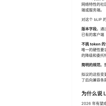
网络特性的社区
端或服务端。
对这个 bL
版本字段
。通
已有的客户端
不挑 token 
唯一的硬性要
的降级和委托
简明的规范
。
拟议的这些变更
了后向兼容条款
为什么说 L
2026 年有