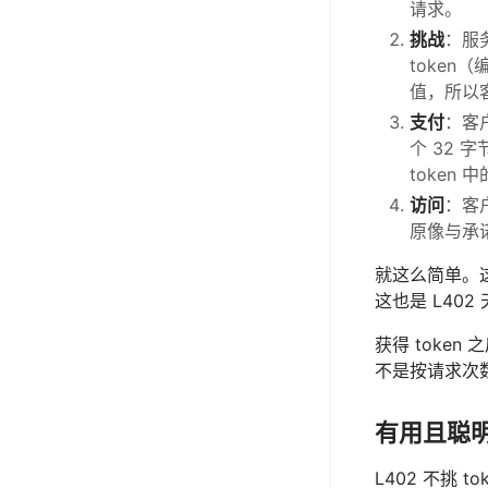
请求。
挑战
：服
toke
值，所以
支付
：客
个 32
token
访问
：客
原像与承
就这么简单。这
这也是 L40
获得 toke
不是按请求次
有用且聪
L402 不挑 