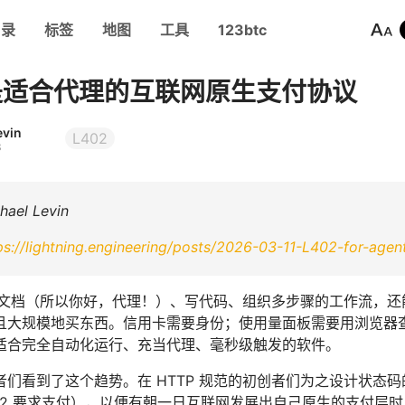
目录
标签
地图
工具
123btc
 是适合代理的互联网原生支付协议
evin
L402
3
ael Levin
ps://lightning.engineering/posts/2026-03-11-L402-for-agen
以读文档（所以你好，代理！）、写代码、组织多步骤的工作流，还
且大规模地买东西。信用卡需要身份；使用量面板需要用浏览器
适合完全自动化运行、充当代理、毫秒级触发的软件。
者们看到了这个趋势。在 HTTP 规范的初创者们为之设计状态
02 要求支付），以便有朝一日互联网发展出自己原生的支付层