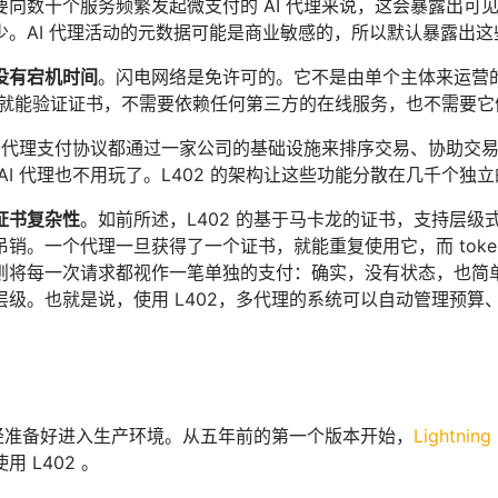
要向数十个服务频繁发起微支付的 AI 代理来说，这会暴露出可
少。AI 代理活动的元数据可能是商业敏感的，所以默认暴露出
没有宕机时间
。闪电网络是免许可的。它不是由单个主体来运营的
en 就能验证证书，不需要依赖任何第三方的在线服务，也不需要
I 代理支付协议都通过一家公司的基础设施来排序交易、协助交易和
AI 代理也不用玩了。L402 的架构让这些功能分散在几千个独
证书复杂性
。如前所述，L402 的基于马卡龙的证书，支持层
吊销。一个代理一旦获得了一个证书，就能重复使用它，而 tok
则将每一次请求都视作一笔单独的支付：确实，没有状态，也简单，
层级。也就是说，使用 L402，多代理的系统可以自动管理预
议已经准备好进入生产环境。从五年前的第一个版本开始，
Lightning
 L402 。