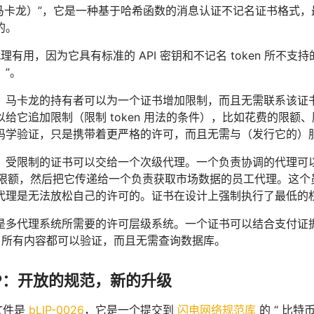
马卡龙）”，它是一种基于哈希函数的消息认证不记名证书格式，最
的。
代理有用，因为它具有标准的 API 密钥和不记名 token 所不支持的两
n）”。
，马卡龙的持有者可以为一个证书增加限制，而且无需联系该证
以给它追加限制（限制 token 用法的条件），比如花费的限
码学验证，只是携带着更严格的许可，而且无需与（发行它的）
，受限制的证书可以交给一个次级代理。一个负责协调的代理可
花费限额，然后把它传递给一个负责获取市场数据的员工代理。这
代理是无法放松自己的许可的。证书在设计上强制执行了最低的
是多代理系统所需要的许可层级系统。一个证书可以结合支付证
 —— 所有内容都可以验证，而且无需查询数据库。
bLIP：开放的规范，新的升级
式文件是
bLIP-0026
，它是一个提交到
闪电网络规范库
的 “ 比特