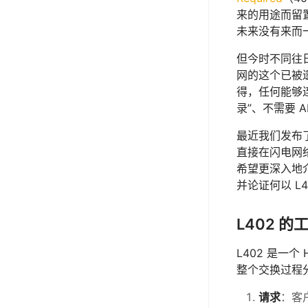
来的用途而留置
未来没有来而
但今时不同往
网的这个已被
得，任何能够连
录”、不需要 
最近我们发布
直接在闪电网
希望更深入地
并论证何以 L4
L402 
L402 是一
整个交换过程
请求
：客