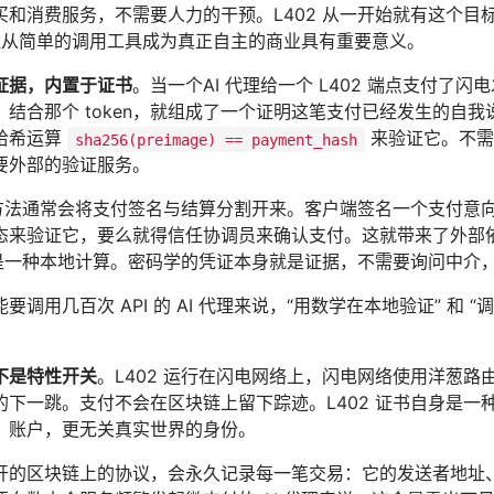
和消费服务，不需要人力的干预。L402 从一开始就有这个目标
代理从简单的调用工具成为真正自主的商业具有重要意义。
证据，内置于证书
。当一个AI 代理给一个 L402 端点支付了
结合那个 token，就组成了一个证明这笔支付已经发生的自我说明的（
哈希运算
来验证它。不需
sha256(preimage) == payment_hash
要外部的验证服务。
外的方法通常会将支付签名与结算分割开来。客户端签名一个支付
态来验证它，要么就得信任协调员来确认支付。这就带来了外部依赖
验证是一种本地计算。密码学的凭证本身就是证据，不需要询问中介
要调用几百次 API 的 AI 代理来说，“用数学在本地验证” 和
不是特性开关
。L402 运行在闪电网络上，闪电网络使用洋葱
下一跳。支付不会在区块链上留下踪迹。L402 证书自身是一种
、账户，更无关真实世界的身份。
开的区块链上的协议，会永久记录每一笔交易：它的发送者地址