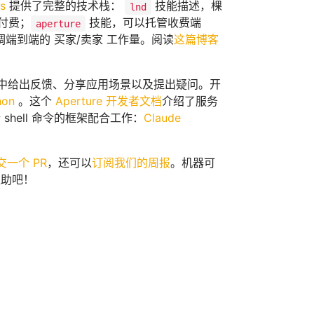
ls
提供了完整的技术栈：
技能描述，棵
lnd
 付费；
技能，可以托管收费端
aperture
端到端的 买家/卖家 工作量。阅读
这篇博客
中给出反馈、分享应用场景以及提出疑问。开
hon
。这个
Aperture 开发者文档
介绍了服务
hell 命令的框架配合工作：
Claude
交一个 PR
，还可以
订阅我们的周报
。机器可
互助吧！