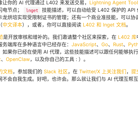
让你的 AI 代理通过 L402 来发送交易，
Lightning Agent Too
闪电节点；
技能描述，可以自动给受 L402 保护的 API
lnget
卡龙烘培实现受限制证书的管理；还有一个商业准技能，可以协调
（
中文译本
），或者，你可以直接阅读
L402 和 lnget 文档
。
规范
是开放审核和增补的。我们邀请整个社区来探索，在
L402 库
服务端库在多种语言中已经存在：
JavaScript
、
Go
、
Rust
、
Pyt
如果你已经在使用 AI 代理，这些技能描述可以跟任何能够执行 s
x
、
OpenClaw
，以及你自己的工具 : ）。
 的文档
，参加我们的
Slack 社区
，在
Twitter/X 上关注我们
，
提
网不会自我生成。好吧，也许会。那么就让我们与 AI 代理互帮