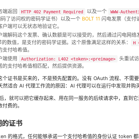
务端返回
以及一个
HTTP 402 Payment Required
WWW-Authent
n（编码了访问权的密码学证书）以及一个
BOLT 11
闪电发票（支付请
客户端可以无状态地验证它。
户端解码这个发票、确认数额是可以接受的，然后通过闪电网络
 字节的数值，是支付的密码学证据。这个原像满足这样的关系：
H 
 中的支付哈希值。
户端使用
头重试访
Authorization: L402 <token>:<preimage>
诺的支付哈希值相匹配，然后提供资源。
个证书是买来的，不是预先配置的。没有 OAuth 流程、不需要
2 天然适合 AI 代理工作流的原因：AI 代理可以在运行中发现
n 之后，就可以把它缓存起来、用在同一服务的后续请求中，直到它
数付费的。
明的证书
token 的格式，任何能够承诺一个支付哈希值的身份认证 token