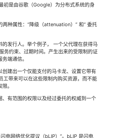
初是由谷歌（Google）为分布式系统的身
种属性：“降级（attenuation）” 和“ 委托
书的发行人。举个例子， 一个父代理在获得马
额、服务约束、过期时间。产生出来的受限制的证
服务端通信。
以创建出一个仅能支付的马卡龙、设置它带有
个员工带来可以在这些限制内购买资源，而不能
权限。
据、有范围的权限以及经过委托的权威到一个
币闪电网络优化提议（bLIP）”。bLIP 是闪电