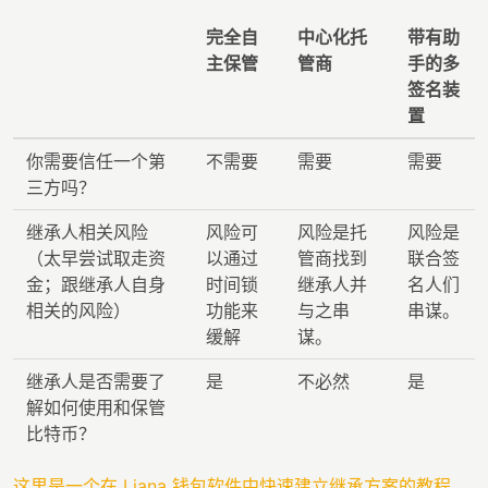
完全自
中心化托
带有助
主保管
管商
手的多
签名装
置
你需要信任一个第
不需要
需要
需要
三方吗？
继承人相关风险
风险可
风险是托
风险是
（太早尝试取走资
以通过
管商找到
联合签
金；跟继承人自身
时间锁
继承人并
名人们
相关的风险）
功能来
与之串
串谋。
缓解
谋。
继承人是否需要了
是
不必然
是
解如何使用和保管
比特币？
这里是一个在 Liana 钱包软件中快速建立继承方案的教程