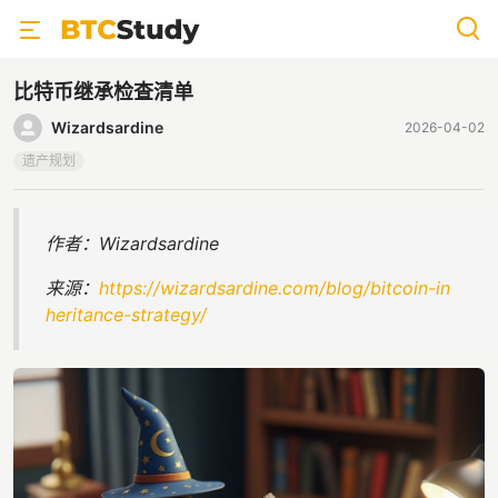
比特币继承检查清单
Wizardsardine
2026-04-02
遗产规划
作者：Wizardsardine
来源：
https://wizardsardine.com/blog/bitcoin-in
heritance-strategy/