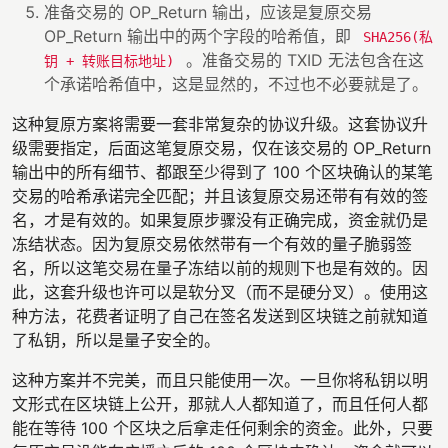
准备交易的 OP_Return 输出，应该是复原交易
OP_Return 输出中的两个字段的哈希值，即
SHA256(私
。准备交易的 TXID 无法包含在这
钥 + 转账目标地址)
个承诺哈希值中，这是显然的，不过也不必要就是了。
这种复原方案将需要一套非常复杂的协议升级。这套协议升
级需要指定，后面这笔复原交易，仅在该交易的 OP_Return
输出中的所有细节、都跟至少得到了 100 个区块确认的某笔
交易的哈希承诺完全匹配；并且该复原交易还带有有效的签
名，才是有效的。如果复原步骤没有正确完成，资金就仍是
冻结状态。因为复原交易依然带有一个有效的量子脆弱签
名，所以这笔交易在量子冻结以前的规则下也是有效的。因
此，这套升级也许可以是软分叉（而不是硬分叉）。使用这
种方法，花费者证明了自己在签名发送到区块链之前就知道
了私钥，所以是量子安全的。
这种方案并不完美，而且只能使用一次。一旦你将私钥以明
文形式在区块链上公开，那就人人都知道了，而且任何人都
能在等待 100 个区块之后拿走任何剩余的资金。此外，只要