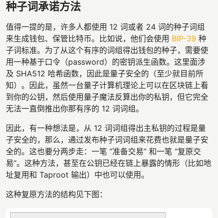
种子词承诺方法
值得一提的是，许多人都使用 12 词或者 24 词的种子词组
来生成钱包、保管比特币。比如说，他们会使用
BIP-39
种
子词标准。为了从这个有序的词组得出钱包的种子，需要使
用一种基于口令（password）的密钥派生函数。这里面涉
及 SHA512 哈希函数，因此是量子安全的（至少就目前所
知）。因此，虽然一台量子计算机理论上可以在区块链上看
到你的公钥，然后使用量子魔法反算出你的私钥，但它完全
无法一直倒推出你那有序的 12 词词组。
因此，有一种想法是，从 12 词词组得出主私钥的过程是量
子安全的，那么，通过发布种子词词组来花费也就是量子安
全的。这也要分两步走：一笔 “准备交易” 和一笔 “复原交
易”。这种方法，甚至在公钥已经在链上暴露的情形（比如地
址复用和 Taproot 输出）中也可以使用。
这种复原方法的结构见下图：