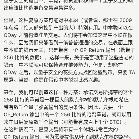
量子安全的输出中。毕竟，将资金转移到一个量子安全的输
出应该比构造准备交易容易得多。
但是，这种复原方案可能对中本聪（或者说，那个在 2009
年获得了绝大部分挖矿产出的人）特别有用。中本聪可以在
QDay 之前构造准备交易。人们将不会知道这是中本聪在做
什么，因为我们只能看到一笔普普通通的交易，在表面上跟
中本聪的钱币无关，只是带有一个 OP_Return 输出（携带了
256 比特的数据）。这样一来，关于是否动用了这些古老的
钱币，中本聪就可以保持合理推诿能力，但是，却能在
QDay 之后，以量子安全的花费方式找回这些钱币，只要 TA
愿意。当然，这是在假设中本聪对此感兴趣。
甚至，我们可以创造这样一种方案：承诺交易所携带的这个
256 比特的承诺是一棵巨大的默克尔树的默克尔根哈希值，
带有数千个量子脆弱输出的复原条件。因此，只要一个
OP_Return 输出中的一个 256 比特的哈希承诺，就可以用
来在日后复原数千个输出（可能带有成百上千个 BTC）。
在这种情况下，复原交易将带有一个体积非常巨大的
OP_Return 输出，因为需要提供从叶子到默克尔根的路径。