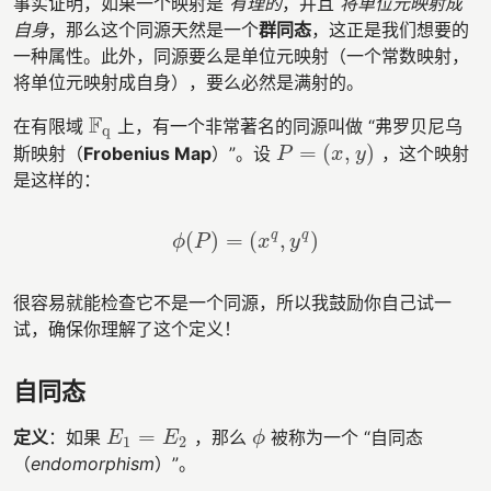
事实证明，如果一个映射是
有理的
，并且
将单位元映射成
自身
，那么这个同源天然是一个
群同态
，这正是我们想要的
一种属性。此外，同源要么是单位元映射（一个常数映射，
将单位元映射成自身），要么必然是满射的。
F
在有限域
上，有一个非常著名的同源叫做 “弗罗贝尼乌
F
q
q
=
(
,
)
斯映射（
Frobenius Map
）”。设
，这个映射
P
=
(
x
,
y
)
P
x
y
是这样的：
q
q
(
)
=
(
,
)
ϕ
(
P
)
=
(
x
q
,
y
q
)
ϕ
P
x
y
很容易就能检查它不是一个同源，所以我鼓励你自己试一
试，确保你理解了这个定义！
自同态
=
定义
：如果
，那么
被称为一个 “自同态
E
1
=
E
2
ϕ
E
E
ϕ
1
2
（
endomorphism
）”。