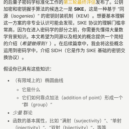
的后量子密码学标准化工作的
第三轮最终评估
发布了。公钥
加密和密钥握手算法的候选之一是
SIKE
，这是一种基于 “同
源（
isogenies
）” 的密钥封装机制（KEM）。想要基本理解
这一方案的非专业认识可能会发现，SIKE 协议的理解门槛非
常高，因为在进入密码学的部分之前，你需要先懂得大量数
学背景知识。本文希望为同源以及相关的概念提供一个简短
的介绍（
希望做得到！
）。在后续篇章中，我会将这些概念
运用到密码学中，介绍 SIDH（它是作为 SIKE 基础的密钥交
换协议）。
假设你已具有这些知识：
（有限域上的）椭圆曲线
它是什么
它们如何靠点加法（addition of point）形成一个
“群（group）”
少量
群论
函数的基本属性，比如 “满射（surjectivity）”、“单射
（injectivity）”、“双射（bijectivity）”，等等