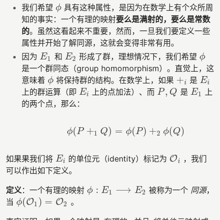
我们希望
具有这种属性，是因为在数学上有个众所周
ϕ
ϕ
知的事实：一个有理的映射
要么是满射的，要么是常数
的
。虽然这看起来不重要，然而，一旦我们要定义一些
属性并开始了解同源，这就会变得非常有用。
因为
和
形成了群，理想情况下，我们希望
E
1
E
2
ϕ
E
E
ϕ
1
2
是一个群同态（group homomorphism）。直觉上，这
+
意味着
将保持群的结构。在数学上，如果
是
ϕ
+
i
E
i
ϕ
E
i
i
,
上的群运算（即
上的点加法）、而
是
上
E
i
P
,
Q
E
1
E
P
Q
E
1
i
的两个点，那么：
(
+
)
=
(
)
+
(
)
ϕ
(
P
+
1
Q
)
=
ϕ
(
P
)
+
2
ϕ
(
Q
)
ϕ
P
Q
ϕ
P
ϕ
Q
1
2
如果果我们将
的单位元（identity）标记为
O
，我们
E
i
O
i
E
i
i
可以作出如下定义。
:
⟶
定义
：一个有理的映射
被称为一个
同源
，
ϕ
:
E
1
⟶
E
2
ϕ
E
E
1
2
(
)
=
当
O
O
。
ϕ
(
O
1
)
=
O
2
ϕ
1
2