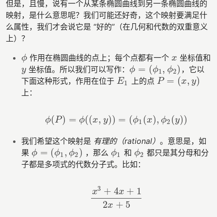
但是，且慢，说有一个从某条椭圆曲线到另一条椭圆曲线的
映射，是什么意思呢？我们可能还好奇，这个映射要满足什
么属性，我们才会说它是 “好的”（在几何和代数的双重意义
上）？
作用在椭圆曲线的点上；每个点都有一个
坐标值和
ϕ
x
ϕ
x
=
(
,
)
坐标值。所以我们可以写作：
，它以
y
ϕ
=
(
ϕ
1
,
ϕ
2
)
y
ϕ
ϕ
ϕ
1
2
=
(
,
)
下面这种形式，作用在位于
上的点
E
1
P
=
(
x
,
y
)
E
P
x
y
1
上：
(
)
=
(
(
,
)
)
=
(
(
)
,
(
)
)
ϕ
(
P
)
=
ϕ
(
(
x
,
y
)
)
=
(
ϕ
1
(
x
)
,
ϕ
2
(
y
)
)
ϕ
P
ϕ
x
y
ϕ
x
ϕ
y
1
2
我们希望这个映射是
有理的（rational）
。意思是，如
=
(
,
)
果
，那么
和
都只是其分母和分
ϕ
=
(
ϕ
1
,
ϕ
2
)
ϕ
1
ϕ
2
ϕ
ϕ
ϕ
ϕ
ϕ
1
2
1
2
子都是多项式的代数分子式。比如：
3
+
4
+
1
x
x
x
3
+
4
x
+
1
2
x
+
5
2
+
5
x