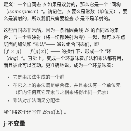
定义
：一个自同态
如果是双射的，那么它是一个 “同构
ϕ
ϕ
（
isomorphism
）”。请记住，
要么是常数（单位元），要
ϕ
ϕ
么是满射的，所以我们只需要检查
是不是单射的。
ϕ
ϕ
这些自同态非常酷，因为一条椭圆曲线
的自同态的集
E
E
合，与一个零映射（将一切都映射为零）一起，就可以在点
层面的加法和 “乘法”—— 通过组合同态们，即
(
×
)
=
(
(
)
)
—— 的操作下，形成一个 “环
(
f
×
g
)
=
f
(
g
(
x
)
)
f
g
f
g
x
（
ring
）”。直觉上，变成一个环意味着加法和乘法都有用，
而且彼此可以互动。更准确地说，成为一个环意味着：
它是由加法生成的一个群
在它之上的乘法满足结合律，并且乘法有一个单位元
（群内任何其它元素与之相乘将得出同一元素）
乘法对加法满足分配律
(
)
我们将这个环写作
。
E
n
d
(
E
)
E
n
d
E
j-不变量