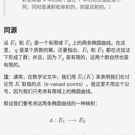
同；同时是满射和单射的，则是双射的。）
同源
F
设
和
是一个有限域
上的两条椭圆曲线。在这
E
1
E
2
F
q
E
E
1
2
q
里，
是某个质数的幂。还要指出，
和
都在点加法
q
E
1
E
2
q
E
E
1
2
F
下形成了群；并且，因为
是有限的，这两个群自然也是
F
q
q
有限的。
(
)
注
：通常，在数学论文中，我们用
来表明我们在讨
E
i
(
K
)
E
K
i
论凭
取值的点（k-valued points）。我这里不用这个记
K
K
号，因为我们只考虑有限域上的椭圆曲线。
假设我们要考虑这两条椭圆曲线的一种映射：
:
⟶
ϕ
:
E
1
⟶
E
2
ϕ
E
E
1
2