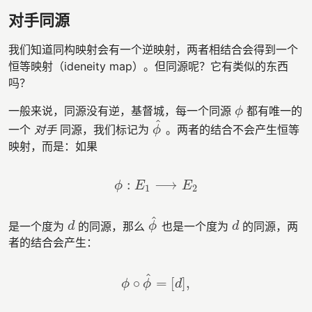
对手同源
我们知道同构映射会有一个逆映射，两者相结合会得到一个
恒等映射（ideneity map）。但同源呢？它有类似的东西
吗？
一般来说，同源没有逆，基督城，每一个同源
都有唯一的
ϕ
ϕ
^
一个
对手
同源，我们标记为
。两者的结合不会产生恒等
ϕ
^
ϕ
映射，而是：如果
:
⟶
ϕ
:
E
1
⟶
E
2
ϕ
E
E
1
2
^
是一个度为
的同源，那么
也是一个度为
的同源，两
d
ϕ
^
d
d
ϕ
d
者的结合会产生：
^
∘
=
[
]
,
ϕ
∘
ϕ
^
=
[
d
]
,
ϕ
ϕ
d