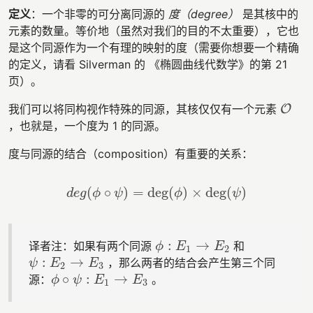
定义
：一个非零的可分离同源的
度（degree）
是其核中的
元素的数量。等价地（虽然对我们的目的不太重要），它也
是这个同源作为一个有理的映射的度（需要你想要一个精确
的定义，请看 Silverman 的 《椭圆曲线代数学》的第 21
页）。
我们可以将同构视作特殊的同源，其核仅仅有一个元素
O
O
，也就是，一个度为 1 的同源。
度与同源的结合（composition）有重要的关系：
(
∘
)
=
deg
(
)
×
deg
(
)
d
e
g
(
ϕ
∘
ψ
)
=
deg
(
ϕ
)
×
deg
(
ψ
)
d
e
g
ϕ
ψ
ϕ
ψ
:
→
译者注：如果有两个同源
和
ϕ
:
E
1
→
E
2
ϕ
E
E
1
2
:
→
，那么两者的结合会产生第三个同
ψ
:
E
2
→
E
3
ψ
E
E
2
3
∘
:
→
源：
。
ϕ
∘
ψ
:
E
1
→
E
3
ϕ
ψ
E
E
1
3