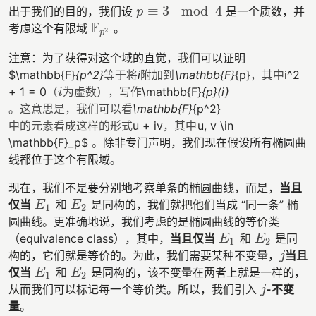
≡
3
mod
4
出于我们的目的，我们设
是一个质数，并
p
≡
3
mod
4
p
F
考虑这个有限域
。
F
p
2
2
p
注意：为了获得对这个域的直觉，我们可以证明
$\mathbb{F}
{p^2}
i
\mathbb{F}
{p}
i^2
等
于
将
附
加
到
，
其
中
等
于
将
附
加
到
，
其
中
+ 1 = 0
\mathbb{F}
{p}(i)
（
i
为
虚
数
）
，
写
作
（
i
为
虚
数
）
，
写
作
\mathbb{F}
{p^2}
。
这
意
思
是
，
我
们
可
以
看
。
这
意
思
是
，
我
们
可
以
看
u + iv
u, v \in
中
的
元
素
看
成
这
样
的
形
式
，
其
中
中
的
元
素
看
成
这
样
的
形
式
，
其
中
\mathbb{F}_p$ 。除非专门声明，我们现在假设所有椭圆曲
线都位于这个有限域。
现在，我们不是要分别地考察单条的椭圆曲线，而是，
当且
仅当
和
是同构的，我们就把他们当成 “同一条” 椭
E
1
E
2
E
E
1
2
圆曲线。更准确地说，我们考虑的是椭圆曲线的等价类
（equivalence class），其中，
当且仅当
和
是同
E
1
E
2
E
E
1
2
构的，它们就是等价的。为此，我们需要某种不变量，
当且
j
j
仅当
和
是同构的，该不变量在两者上就是一样的，
E
1
E
2
E
E
1
2
从而我们可以标记每一个等价类。所以，我们引入
-不变
j
j
量
。