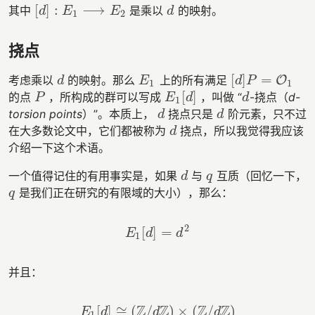
[
]
:
⟶
其中
是乘以
的映射。
[
d
]
:
E
1
⟶
E
2
d
d
E
E
d
1
2
挠点
[
]
=
考虑乘以
的映射。那么
上的所有满足
O
d
E
1
[
d
]
P
=
O
1
d
E
d
P
1
1
[
]
的点
，所构成的群可以写成
，叫做 “
-挠点（
d-
P
E
1
[
d
]
d
P
E
d
d
1
torsion points
）”。本质上，
挠点只是
阶元素，只不过
d
d
d
d
在大多数论文中，它们都被称为
挠点，所以我觉得我应该
d
d
介绍一下这个术语。
一个值得记住的有用事实是，如果
与
互质（回忆一下，
d
q
d
q
是我们正在研究的有限域的大小），那么：
q
q
2
[
]
=
E
1
[
d
]
=
d
2
E
d
d
1
并且：
Z
Z
Z
Z
[
]
≅
(
/
)
×
(
/
)
E
d
d
d
E
1
[
d
]
≅
(
Z
/
d
Z
)
×
(
Z
/
d
Z
)
1