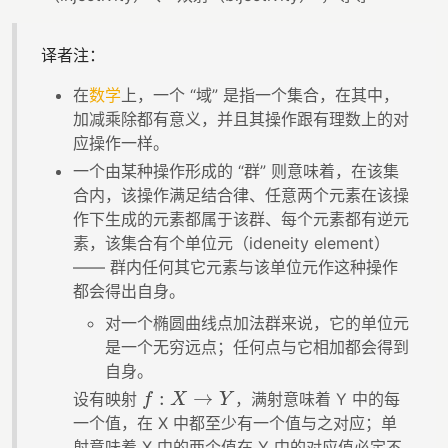
译者注：
在
数学
上，一个 “域” 是指一个集合，在其中，
加减乘除都有意义，并且其操作跟有理数上的对
应操作一样。
一个由某种操作形成的 “群” 则意味着，在该集
合内，该操作满足结合律、任意两个元素在该操
作下生成的元素都属于该群、每个元素都有逆元
素，该集合有个单位元（ideneity element）
—— 群内任何其它元素与该单位元作这种操作
都会得出自身。
对一个椭圆曲线点加法群来说，它的单位元
是一个无穷远点；任何点与它相加都会得到
自身。
:
→
设有映射
，满射意味着 Y 中的每
f
:
X
→
Y
f
X
Y
一个值，在 X 中都至少有一个值与之对应；单
射意味着 X 中的两个值在 Y 中的对应值必定不