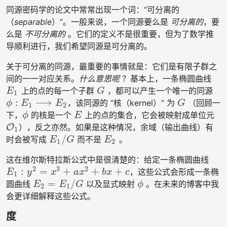
同源密码学的论文中常常出现一个词：“可分离的
（
separable
）”。一般来说，一个同源要么是
可分离的
，要
么是
不可分离的
。它们的定义不是很重要，但为了数学推
导顺利进行，我们希望同源是可分离的。
关于可分离的同源，最重要的事情就是：它们是有限子群之
间的一一对应关系。
什么意思呢
？基本上，一条椭圆曲线
上的点的每一个子群
，都可以产生一个唯一的同源
E
1
G
E
G
1
:
⟶
，该同源的 “核（kernel）” 为
（回顾一
ϕ
:
E
1
⟶
E
2
G
ϕ
E
E
G
1
2
下，
的核是一个
上的点的集合，它会被映射成单位元
ϕ
E
ϕ
E
O
），反之亦然。如果是这种情况，余域（输出曲线）有
O
1
1
/
时会被写成
而不是
。
E
1
/
G
E
2
E
G
E
1
2
这在维尔斯特拉斯公式中是很清楚的：给定一条椭圆曲线
2
3
2
:
=
+
+
+
，这些公式会形成一条椭
E
1
:
y
2
=
x
3
+
a
x
2
+
b
x
+
c
E
y
x
a
x
b
x
c
1
=
/
圆曲线
以及显式映射
。在未来的博客中我
E
2
=
E
1
/
G
ϕ
E
E
G
ϕ
2
1
会更详细解释这些公式。
度