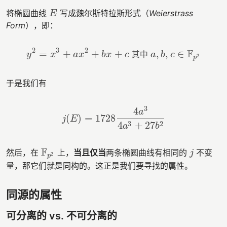
将椭圆曲线
写成魏尔斯特拉斯形式（
Weierstrass
E
E
Form
），即：
2
3
2
F
=
+
+
+
,
,
∈
y
x
a
x
b
x
c
其
中
a
b
c
y
2
=
x
3
+
a
x
2
+
b
x
+
c
其中
a
,
b
,
c
∈
F
p
2
2
p
于是我们有
3
4
a
(
)
=
1728
j
(
E
)
=
1728
4
a
3
4
a
3
+
27
b
2
j
E
3
2
4
+
27
a
b
F
然后，在
上，
当且仅当
两条椭圆曲线有相同的
不变
F
p
2
j
j
2
p
量，那它们就是同构的。这正是我们要寻找的属性。
同源的属性
可分离的 vs. 不可分离的