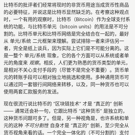
比特币的批评者们经常将现时的非货币用途当成货币性商品
的必要特征，并说这是比特币显然缺乏的。在考察这种观点
时，一个有用的观察时，比特币（Bitcoin）作为全球支付系
统的功能，与比特币单元（bitcoin units）的用法是不可分
割的。比特币单元和比特币网络是完全结合在一起的，最好
从 单元/系统 二元框架来理解。尝试排除一者来评估另一
者，完全是纸上谈兵，因为实际上它们是不可能分离的。这
是一整个 单元/系统 现象，它的各个方面可以从系统或者单
元的角度来
观察
。相反，人们更为熟悉的货币类型的单元，
是相对不关心支付手段的（尽管不是完全不重要）。货币单
元的转账手段可以相对独立地挑选和使用。多种通用货币可
以通过同一套银行间网络来转移，以及，同一种货币也可以
使用两套汇款服务的发送。
现在很流行说比特币的 “区块链技术” 才是 “真正的” 创新
—— 通常还会补一句，它跟比特币 “这种货币” 是独立的，
这种货币问题可多了。但是，另一种视角是，也许系统和单
元的这种
不可分割性
自身才是 “真正的” 创新，至少完全从
货币视角来看的话。一个完全一体化的（不可分割的）支付