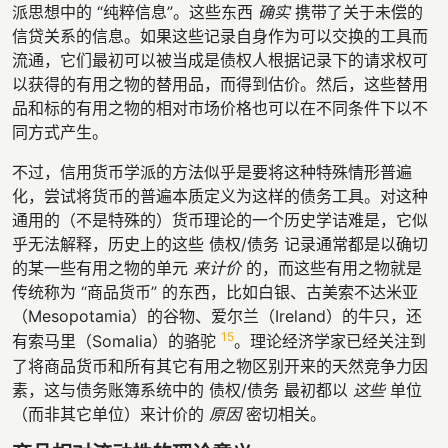
派思想中的 “纯粹信息”。这些东西
确实
携带了关于未偿的
信贷关系的信息。如果这些记录自身作为可以交换的工具而
流通，它们最初可以被当成是债权人根据记录下的请求权可
以获得的有用之物的替用品，而得到估价。然后，这些替用
品和标的有用之物的相对市场价格也可以在不同条件下以不
同方式产生。
不过，信用货币学派的方法似乎是要将这种特殊情形普遍
化，尝试将货币的普遍本质定义为这样的债务工具。对这种
通用的（不是特殊的）货币理论的一个历史学诘难是，它似
乎无法解释，历史上的这些 债权/债务 记录通常都是以确切
的某一些有用之物的单元
来计价
的，而这些有用之物就是
传统称为 “商品货币” 的东西，比如白银、古美索不达米亚
（Mesopotamia）的谷物、爱尔兰（Ireland）的牛只，还
15
有索马里（Somalia）的骆驼
。理论经济学家已经关注到
了将商品货币和所有其它有用之物区别开来的天然竞争力因
素，这与债务账簿系统中的 债权/债务 最初都以
这些
单位
（而非其它单位）来计价的
原因
密切相关。