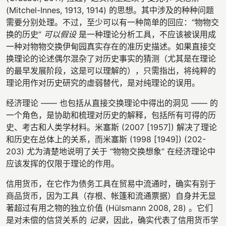
(Mitchel-Innes, 1913, 1914) 的思想。其中涉及的种种问题
需要分别处理。不过，至少可以有一种简单的回应：“物物交
换的历史”
可以假设
是一种理论分析工具，不应该被误用成
一种对物物交换伊甸园真实存在的准历史描述。如果直接交
换理论的论述偶尔混杂了对历史事实的猜测（尤其是在理论
的最早发展阶段，这是可以理解的），只需指出，将纯粹的
理论用作对历史研究的虚弱替代，是对纯理论的误用。
经济理论 —— 也包括从直接交换理论中得出的洞见 —— 的
一个角色，是协助和梳理对历史的解释，包括所有可得的历
史、考古和人类学材料。米塞斯 (2007 [1957]) 解决了理论
和历史在总体上的关系，而米塞斯 (1998 [1949]) (202-
203) 尤为清楚地说明了关于 “物物交换想象” 在经济理论中
应该发挥的仅限于理论的作用。
信用货币，在它作为债务工具在贸易中流通时，确实有别于
商品货币，因为工具（存根、帐篷和流通票据）自身并无显
著超过有用之物的独立价值 (Hülsmann 2008, 28) 。它们
是对未偿的信贷关系的
记录
，因此，确实代表了信用货币学