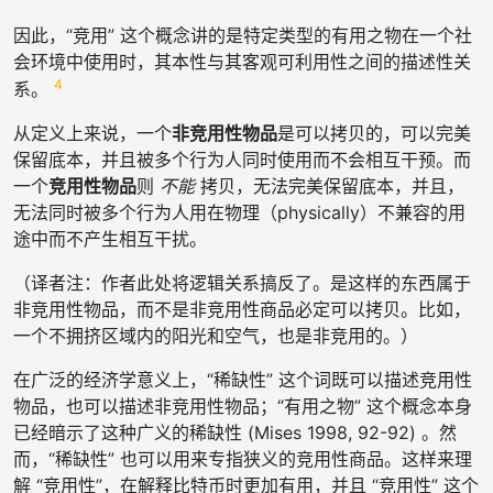
因此，“竞用” 这个概念讲的是特定类型的有用之物在一个社
会环境中使用时，其本性与其客观可利用性之间的描述性关
4
系。
从定义上来说，一个
非竞用性物品
是可以拷贝的，可以完美
保留底本，并且被多个行为人同时使用而不会相互干预。而
一个
竞用性物品
则
不能
拷贝，无法完美保留底本，并且，
无法同时被多个行为人用在物理（physically）不兼容的用
途中而不产生相互干扰。
（译者注：作者此处将逻辑关系搞反了。是这样的东西属于
非竞用性物品，而不是非竞用性商品必定可以拷贝。比如，
一个不拥挤区域内的阳光和空气，也是非竞用的。）
在广泛的经济学意义上，“稀缺性” 这个词既可以描述竞用性
物品，也可以描述非竞用性物品；“有用之物” 这个概念本身
已经暗示了这种广义的稀缺性 (Mises 1998, 92-92) 。然
而，“稀缺性” 也可以用来专指狭义的竞用性商品。这样来理
解 “竞用性”，在解释比特币时更加有用，并且 “竞用性” 这个