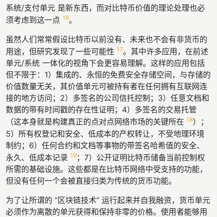
系统/支付单元 是新东西，而对比特币价值的理论处理也必
16
须考虑到这一点
。
虽然人们常常假设比特币以前没有、未来也不会有非货币的
17
用途，但研究发现了一些可能性
。其中许多应用，在前述
单元/系统 一体化的视角下会更容易理解。这样的应用包括
但不限于：1）集成的、永恒的免费安全存储空间，与存储的
价值数量无关，其价值单元可被持有者在任何拥有互联网连
接的地方访问；2）多签名的公司信托控制；3）任意文档和
数据的带有时间戳的存在性证明；4）多签名的交易托管
18
（这本身就是构建真正的点对点网络市场的关键所在
）；
5）所有权登记和安全、低成本的产权转让，不受地理环境
制约；6）任何合约和文档等事物的带签名哈希值的安全、
19
永久、低成本记录
；7）公开证明比特币储备当前控制权
所需的基础设施。这些都是在比特币网络中受支持的功能，
但没有任何一个会被直接归类为传统的货币功能。
为了让所谓的 “区块链技术” 运行起来并自我融资，货币单元
必须作为离散的单元获得和保持非零的价格。使用者能够用