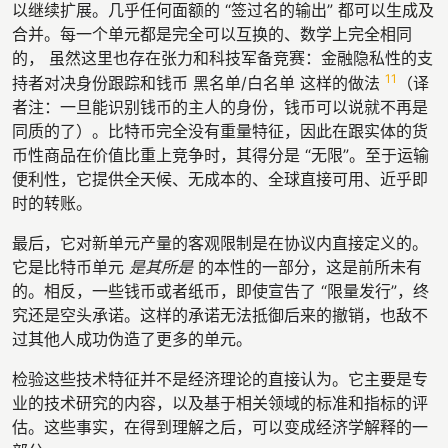
以继续扩展。几乎任何面额的 “签过名的输出” 都可以生成及
合并。每一个单元都是完全可以互换的、数学上完全相同
的， 虽然这里也存在张力和科技军备竞赛：金融隐私性的支
11
持者对决身份跟踪和钱币 黑名单/白名单 这样的做法
（译
者注：一旦能识别钱币的主人的身份，钱币可以说就不再是
同质的了）。比特币完全没有重量特征，因此在跟实体的货
币性商品在价值比重上竞争时，其得分是 “无限”。至于运输
便利性，它提供全天候、无成本的、全球直接可用、近乎即
时的转账。
最后，它对新单元产量的客观限制是在协议内直接定义的。
它是比特币单元
是其所是
的本性的一部分，这是前所未有
的。相反，一些钱币或者纸币，即使宣告了 “限量发行”，终
究还是空头承诺。这样的承诺无法抵御后来的撤销，也敌不
过其他人成功伪造了更多的单元。
检验这些技术特征并不是经济理论的直接认为。它主要是专
业的技术研究的内容，以及基于相关领域的标准和指标的评
估。这些事实，在得到理解之后，可以变成经济学解释的一