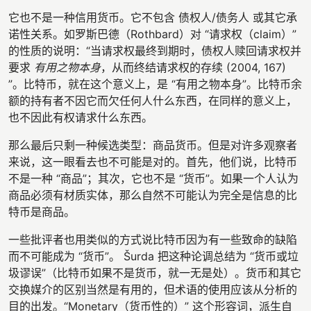
它也不是一种信用货币。它不包含 债权人/债务人 或其它承
诺性关系。如罗斯巴德（Rothbard）对 “请求权（claim）”
的性质的说明：“当请求权最终到期时，债权人赎回请求权并
要求
有用之物本身
，从而终结请求权的存续 (2004, 167)
”。比特币，就在这个意义上，是 “有用之物本身”。比特币余
额的持有者不因它而欠任何人什么东西，在同样的意义上，
也不因此有权请求什么东西。
那么最后只剩一种候选类型：商品货币。但是对许多观察者
来说，这一眼看去也不可能是对的。首先，他们说，比特币
不是一种 “商品”；其次，它也不是 “货币”。如果一个人认为
商品必须有材质实体，那么自然不可能认为完全是信息的比
特币是商品。
一些批评者也用类似的方式说比特币因为有一些致命的缺陷
而不可能成为 “货币”。 Šurda 把这种论调总结为 “货币或垃
圾谬误”（比特币如果不是货币，就一无是处）。货币和其它
交换媒介的区别当然是有用的，但术语的使用应该从分析的
目的出发。“Monetary（货币性的）” 这个形容词，派生自