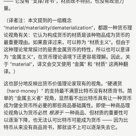
—— 它没有 “支撑/背书”，材质既不特别，也没有政治力
量。
（译者注：本文提到的一组概念
“material/materiality/dematerialization”，都跟一种货币理
论视角有关：它认为构成货币的材质是该种物品成为货币的
最重要理由。如果直译过来，可以称为 “材质主义”。但由于
这种理论常常探讨的是贵金属货币的特性，所以也可以意译
为 “金属主义”，在货币理论语境下还更容易理解。因此，关
于 “material”，译文会交叉使用 “金属” 和 “材质” 这两种翻
译。）
这也部分地反映出货币价值理论家现有的视角。“硬通货
（hard-money）” 的支持最不满意比特币没有材质背书。简
单的 “金属主义者” 视角，显然看不出比特币具有让一种货币
成为健全货币所必要的那些商品基础属性。即使一种商品理
论视角认为货币必然
根源于
一种商品、但材质的重要性可
以逐渐下降，也无法认可比特币可能成为货币 —— 因为比
特币从来没有商品背书，那就谈不上可以逐渐失去它。