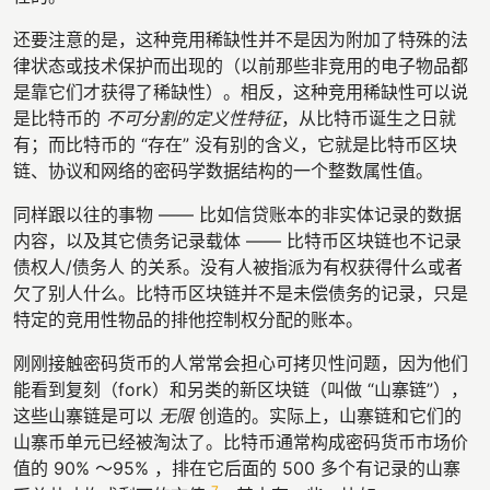
还要注意的是，这种竞用稀缺性并不是因为附加了特殊的法
律状态或技术保护而出现的（以前那些非竞用的电子物品都
是靠它们才获得了稀缺性）。相反，这种竞用稀缺性可以说
是比特币的
不可分割的定义性特征
，从比特币诞生之日就
有；而比特币的 “存在” 没有别的含义，它就是比特币区块
链、协议和网络的密码学数据结构的一个整数属性值。
同样跟以往的事物 —— 比如信贷账本的非实体记录的数据
内容，以及其它债务记录载体 —— 比特币区块链也不记录
债权人/债务人 的关系。没有人被指派为有权获得什么或者
欠了别人什么。比特币区块链并不是未偿债务的记录，只是
特定的竞用性物品的排他控制权分配的账本。
刚刚接触密码货币的人常常会担心可拷贝性问题，因为他们
能看到复刻（fork）和另类的新区块链（叫做 “山寨链”），
这些山寨链是可以
无限
创造的。实际上，山寨链和它们的
山寨币单元已经被淘汰了。比特币通常构成密码货币市场价
值的 90% ～95% ，排在它后面的 500 多个有记录的山寨