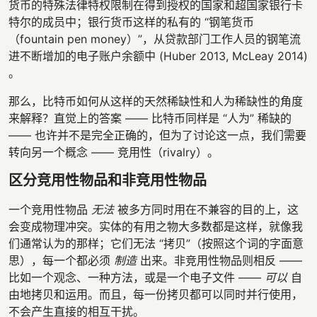
货币的特殊法律特权限制在得到授权的国家和超国家银行卡
特尔的成员中；银行货币这样的私有的 “钢笔货币
（fountain pen money）”，从贷款部门工作人员的钢笔流
进不断增加的电子账户余额中 (Huber 2013, McLeay 2014)
。
那么，比特币如何从这样的天然稀缺性和人为稀缺性的角度
来解释？直觉上的答案 —— 比特币同样是 “人为” 稀缺的
—— 也许并不是完全正确的，但为了讨论这一点，我们需要
转向另一个概念 —— 竞用性（rivalry）。
区分竞用性物品和非竞用性物品
一个竞用性物品
无法
被多方同时用在不兼容的目的上，这
会变成物理冲突。实体的有用之物大多数都是这样，就像我
们通常认为的那样；它们无法 “拷贝”（按照这个词的字面意
思），每一个都必须
制造
出来。非竞用性物品则相反 ——
比如一个观念、一种方法，或是一个电子文件 ——
可以
自
由地拷贝和运用。而且，每一份拷贝都可以同时并行使用，
不会产生直接的相互干扰。