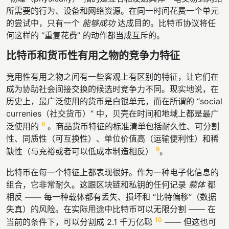
所需要的行为、设备和网络资源。在同一时间花费一个单元
的尝试中，只有一个
能够成功
达成目的。比特币协议将任
何这样的 “重复花费” 的动作都当成互斥的。
比特币和货币性有用之物的竞争力特征
竞用性有用之物之间有一些客观上有区别的特征，让它们在
成为协助社会间接交换的候选时竞争力不同。现实地说，在
历史上，最广泛使用的货币是白银单元，而在所谓的 “social
currenies（社交货币）” 中，贝壳在时间和地域上都是最广
8
泛使用的
。商品货币特征的标准清单包括耐久性、可分割
性、同质性（可互换性）、单位价值高（运输便利性）和稀
9
缺性（与充裕或者可以低成本制造相反）
。
比特币在每一个特征上都表现很好。作为一种电子化信息的
组合，它非常耐久。这跟区块链和私钥的任何记录
载体
都
相反 —— 每一种载体都有丢失、损坏和 “比特偏移”（数据
失真）的风险。在实际用途中比特币可以无限分割 —— 在
10
当前的条件下，可以分割成 2.1 千万亿聪
—— 但这也可