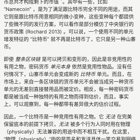
7
币总共才构成剩下的市值
。其中有一些，比如
“Namecoin” ，是为了满足跟比特币完全不同的用途，而其
它则是跟比特币用意相同的微小变种，这些变种每个都提供
了些微不同的发行方案，可以看作是部分模仿了中央银行的
货币政策 (Rochard 2013) 。可以说，一个使用不同的单元
增发特征的 “比特币” 就不再是比特币了，它只是另一种山寨
币。
即使
整条区块链
是可以拷贝和变形的，因此是非竞用性的
有用之物，密码货币
单元本身
依然是竞用性物品。没有任
何情况下，山寨币单元会变成新的
比特币
单元。而且，在
市场上，来自一条区块链的货币单元不会被当成另一种货币
单元的无差别直接替用品而被定价。相反，每一种密码货币
都是被当成一种独特的有用之物而得到估价，而且，事实
上，可以观察到，每一种都带有差异很大的估价过程。
因此，一个比特币是一种竞用性有用之物。它
无法
在完美
保留底本的前提下拷贝，
无法
被多个行为人同时用在物理
（physically）无法兼容的用途中而不相互干扰。在这里，
“物理（physically）”指的是签名和发送具体一笔交易到网络