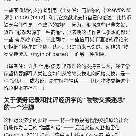
一些硬通货的支持者引用（比如说）门格尔的《
论货币的起
源
》(2009 [1892]) 和其它文献来支持自己的论述：比特币
缺乏实体性是一个致命的缺陷，因为，根据这些经典文献，
货币 “必然起源于一种商品”，这表明这些作者似乎想的都是
一些
有形的
商品。于此同时，一些信用货币理论的评论家
则拒绝门格尔的论述，认为那只是由来已久的、幼稚的 “物
物交换迷思（myth of barter）” 的另一种反映。
（译者注：许多 信用/债务 货币理论的支持者认为，经济学
家坚持要解释人类社会如何从物物交换走向间接交换，是一
种 “迷思” ，或者说，是在解释神话 —— 因为物物交换这个
阶段根本不存在。）
关于债务记录和批评经济学的 “物物交换迷思”
的一个注脚
这种对经济学的批评 —— 将一个假设的物物交换原始社会
阶段作为自己的 “建国神话” —— 最近又被大卫·格雷伯
(Graeber, 2011) 捡起；这实际上延续了麦克尔-英尼斯