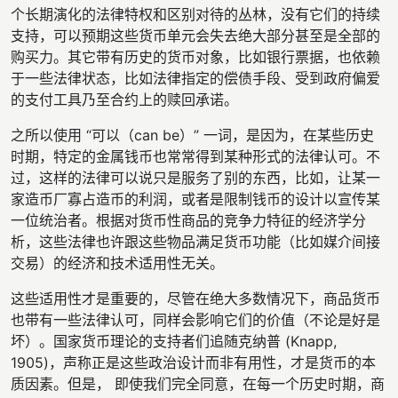
个长期演化的法律特权和区别对待的丛林，没有它们的持续
支持，可以预期这些货币单元会失去绝大部分甚至是全部的
购买力。其它带有历史的货币对象，比如银行票据，也依赖
于一些法律状态，比如法律指定的偿债手段、受到政府偏爱
的支付工具乃至合约上的赎回承诺。
之所以使用 “可以（can be）” 一词，是因为，在某些历史
时期，特定的金属钱币也常常得到某种形式的法律认可。不
过，这样的法律可以说只是服务了别的东西，比如，让某一
家造币厂寡占造币的利润，或者是限制钱币的设计以宣传某
一位统治者。根据对货币性商品的竞争力特征的经济学分
析，这些法律也许跟这些物品满足货币功能（比如媒介间接
交易）的经济和技术适用性无关。
这些适用性才是重要的，尽管在绝大多数情况下，商品货币
也带有一些法律认可，同样会影响它们的价值（不论是好是
坏）。国家货币理论的支持者们追随克纳普 (Knapp,
1905)，声称正是这些政治设计而非有用性，才是货币的本
质因素。但是， 即使我们完全同意，在每一个历史时期，商