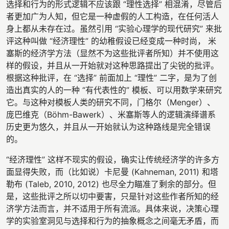
选择和行为的形式逻辑不应该跟 “理性选择” 相混淆，尽管后
者更加广为人知，但它是一种虚假的人工构造，在任何活人
身上都从未存在过。虽然引用 “实验心理学的现代研究” 来批
评这种叫做 “经济理性” 的幼稚假设已经变成一种时尚， 米
塞斯的经济学方法（显然不为这些批评者所知）并不使用这
样的假设，并且从一开始就对这种思路提出了尖锐的批评。
根据这种批评，在 “选择” 前面加上 “理性” 二字，是为了创
造出真实的人的一种 “有代表性的” 模板、可以用数学来研究
它。与这种对模板人类的研究不同，门格尔（Menger）、
庞巴维克（Böhm-Bawerk）、米塞斯等人的逻辑演绎谱系
历史更为悠久，并且从一开始就认为这种路线是完全错误
的。
“经济理性” 这样不现实的假设，确实让传统经济学的许多方
面显得失败，而（比如说）卡尼曼 (Kahneman, 2011) 和塔
勒布 (Taleb, 2010, 2012) 也尽全力瞄准了剩余的部分。但
是，这些批评之所以切中要害，只是针对这些作者所知的经
济学方法而言，并不适用于所有流派。具体来说，决策心理
学的实验室洞见与选择和行为的抽象概念之间毫无矛盾，而