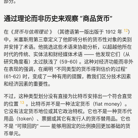
部分。
通过理论而非历史来观察 “商品货币”
12
在《
货币与信用理论
》（其德语第一版出版于 1912 年
）
中，米塞斯用第三章定义了他即将分析的货币性对象的类别
并安排了术语。他挑选这些术语来协助分析，以超越他所在
时代的传统、实体法和财经媒体术语 —— 他发现它们（从
研究角度看）太过肤浅了 (59-60) 。这种对经济功能而非外
在表现的强调，在阐明 “不同类型的货币得到估价的过程”
(61-62) 时，变成了一种有用的提醒，教我们区分技术因素
和经济因素的重要性。
不过，这种类型划分没有直接为比特币安排出一个符合直觉
13
的位置
。比特币并不是一种法定货币（fiat money）。
它没有法定货币地位或其它政治特权。它也不是一种货币代
用品（token）、票据或其它有发行人的货币替用品。它也
不是 “可赎回的” —— 能够用固定的比例换回更加基础的货
币单元。