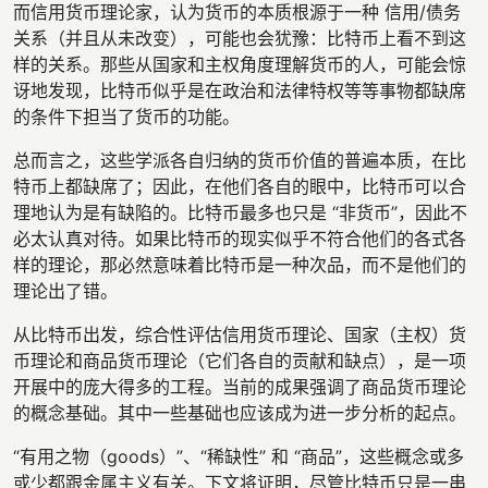
而信用货币理论家，认为货币的本质根源于一种 信用/债务
关系（并且从未改变），可能也会犹豫：比特币上看不到这
样的关系。那些从国家和主权角度理解货币的人，可能会惊
讶地发现，比特币似乎是在政治和法律特权等等事物都缺席
的条件下担当了货币的功能。
总而言之，这些学派各自归纳的货币价值的普遍本质，在比
特币上都缺席了；因此，在他们各自的眼中，比特币可以合
理地认为是有缺陷的。比特币最多也只是 “非货币”，因此不
必太认真对待。如果比特币的现实似乎不符合他们的各式各
样的理论，那必然意味着比特币是一种次品，而不是他们的
理论出了错。
从比特币出发，综合性评估信用货币理论、国家（主权）货
币理论和商品货币理论（它们各自的贡献和缺点），是一项
开展中的庞大得多的工程。当前的成果强调了商品货币理论
的概念基础。其中一些基础也应该成为进一步分析的起点。
“有用之物（goods）”、“稀缺性” 和 “商品”，这些概念或多
或少都跟金属主义有关。下文将证明，尽管比特币只是一串