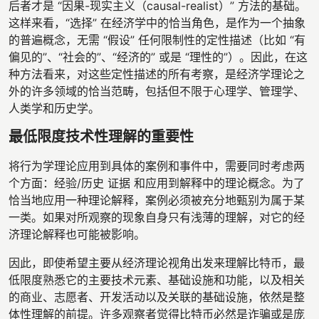
后者才是 “因果-现实主义（causal-realist）” 方法的基础。
这样来看，“选择” 在经济学中的恰当角色，是作为一个抽象
的普遍概念，无需 “假设” 任何限制性的定性描述（比如 “有
偏见的”、“社会的”、“经济的” 或是 “理性的”）。因此，在这
种方法看来，对这些定性描述的所有考察，是经济学理论之
外的许多领域的恰当范畴，包括但不限于心理学、管理学、
人类学和历史学。
最低限度技术性理解的重要性
将行为学理论应用到具体的案例和事件中，需要同时考虑两
个方面：经验/历史 证据 和应用到解释中的理论概念。为了
恰当地应用一种理论解释，案例必须被充分地甄别为属于某
一类。如果对所观察的现象自身只有浅薄的理解，对它的经
济理论解释也可能被影响。
因此，即使希望主要从经济理论视角出发来理解比特币，最
低限度熟悉它的主要技术元素、基础设施和功能，以及相关
的商业、志愿者、开发活动以及关联的基础设施，依然是整
体性理解的前提。许多观察者觉得比特币必然是诈骗或是庞