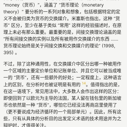
“money（货币）”，涵盖了 “货币理论（monetary
theory）” 要分析的一系列对象和想象，包括根据特定的定
义不会被归类为货币的交换媒介。米塞斯也指出，这种 “货
币” 区分，至少在基于类似 “常用” 这样的经验描述时，在原
理上未必有那么重要。最重要的是，间接交换理论涵盖的是
“所有间接交换的实例以及所有被用作交换媒介的东西 ……
货币理论始终是关于间接交换和交换媒介的理论” (1998,
395) 。
不过，除了这种通用性，在交换媒介中区分出哪一种被用作
一个区域的主要定价单位和记账单位、并且它可以被当成唯
一的 “货币”，还有一些额外的好处；一定程度上，这种语言
14
上的区别，在分析时也被证明是有用的
。值得指出的是，
在这一语境下，常见用法中，大多数人会作出这样的区分：
即使回到了以欧元为主导的法国，某人留在钱包里的新加坡
币也依然是一种 “货币”，哪怕它已经没法再商店里使用了
（更不要说成为经济循环的一个局部单元）。因此，所有这
些，只有从具体的分析目的出发定义术语的技术用途并为之
辩护时，才值得关注。