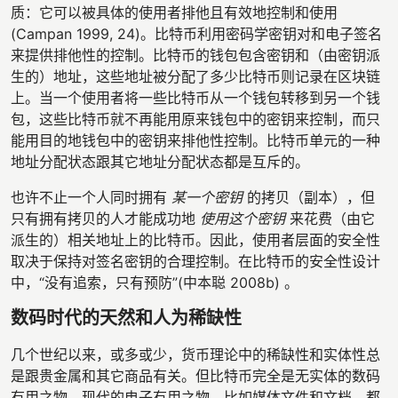
质：它可以被具体的使用者排他且有效地控制和使用
(Campan 1999, 24)。比特币利用密码学密钥对和电子签名
来提供排他性的控制。比特币的钱包包含密钥和（由密钥派
生的）地址，这些地址被分配了多少比特币则记录在区块链
上。当一个使用者将一些比特币从一个钱包转移到另一个钱
包，这些比特币就不再能用原来钱包中的密钥来控制，而只
能用目的地钱包中的密钥来排他性控制。比特币单元的一种
地址分配状态跟其它地址分配状态都是互斥的。
也许不止一个人同时拥有
某一个密钥
的拷贝（副本），但
只有拥有拷贝的人才能成功地
使用这个密钥
来花费（由它
派生的）相关地址上的比特币。因此，使用者层面的安全性
取决于保持对签名密钥的合理控制。在比特币的安全性设计
中，“没有追索，只有预防”(中本聪 2008b) 。
数码时代的天然和人为稀缺性
几个世纪以来，或多或少，货币理论中的稀缺性和实体性总
是跟贵金属和其它商品有关。但比特币完全是无实体的数码
有用之物。现代的电子有用之物，比如媒体文件和文档，都