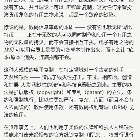
没有实体，并且理论上可以
无限量
复制，这对任何希望扮
演货币角色的有用之物来说，都是一个致命的缺陷。
悖论的是，数码信息革命的本质 —— 没有它也就无所谓比
特币 —— 正在于无数的人可以同时制作和使用一个有用之
物的无限量的拷贝，而不会直接相互干扰。电子有用之物的
拷贝
可以用实质上是零的可变成本制作出来，而不会让 “底
本/原本” 消失，连磨损都不会。
这种大规模的电子复制，在特定领域对一个古老的对手 ——
天然稀缺性 —— 造成了毁灭性打击。不过，相应地，创造
和扩展
人为
稀缺性的法律和科技竞赛随之到来。主要的办
法是扩展版权（copyright）和专利（patent）的立法、条
约和强制执行；比以往更加严苛、复杂、片面（而且不会有
人去阅读的）软件使用条款；还有数码权利管理（DRM）方
法的应用。
在货币事务上，人们也利用了类似的法律和科技人为稀缺性
措施来打击未经授权的官方纸钞复制（假钞）、将发行银行