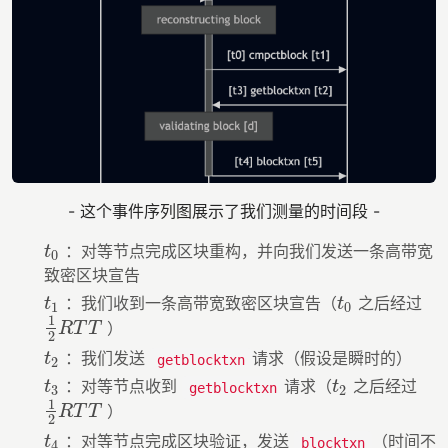
- 这个事件序列图展示了我们测量的时间段 -
：对等节点完成区块重构，并向我们发送一条高带宽
t
0
t
0
致密区块宣告
：我们收到一条高带宽致密区块宣告（
之后经过
t
1
t
0
t
t
1
0
1
）
1
2
R
T
T
R
T
T
2
：我们发送
请求（假设是瞬时的）
t
2
t
getblocktxn
2
：对等节点收到
请求（
之后经过
t
3
t
2
t
t
getblocktxn
3
2
1
）
1
2
R
T
T
R
T
T
2
：对等节点完成区块验证，发送
（时间不
t
4
t
blocktxn
4