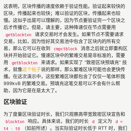
这表明，区块传播的速度依赖于验证性能。验证起来较快的
区块，传播起来也较快；难以验证的区块，传播起来也较
慢。这似乎出是可以理解的，因为节点要验证完一个区块之
后才传播它。但是，请主要，这种降速仅在节点需要用
请求交易时才会发生。如果节点不需要请求
getblocktxn
交易，比如，因为恰好其交易池中包含了区块内的所有交
易，那么它可以在收到
消息之后就立即重构区
cmpctblock
块并开始验证它。慢速区块中的繁难交易是非标准的，需要
用
来请求。如果实现了 “致密区块预填充” 技
getblocktxn
术，就像
这个帖子
说的那样，那么繁难区块可能也会更快传
播。在这次演示中，这些繁难区块都包含了仅仅一笔体积我
999kvB 的繁难交易。预填充这笔交易可以不会有什么帮
助，因为它是在是太大了。
区块验证
为了度量区块验证时长，我们只观察高带宽致密区块宣告和
响应。具体来说，我们的时长
定义为
blocktxn
d
d =
（如前所述）。当实际验证时长低于 RTT 时，我们
t4 - t0