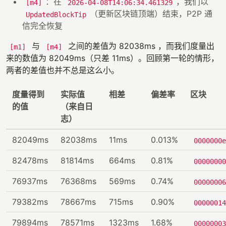
：在
，我们以
[m4]
2026-04-08T14:06:34.461329
（更新区块链顶端）结束，P2P 通
UpdatedBlockTip
信完全恢复
与
之间的差值为 82038ms ，而我们度量出
[m1]
[m4]
来的数值为 82049ms（只差 11ms）。回顾第一轮的情形，
两者的差值也并不总是这么小。
度量得到
实际值
相差
偏差率
区块
的值
（来自日
志）
82049ms
82038ms
11ms
0.013%
0000000e
82478ms
81814ms
664ms
0.81%
00000000
76937ms
76368ms
569ms
0.74%
00000006
79382ms
78667ms
715ms
0.90%
00000014
79894ms
78571ms
1323ms
1.68%
00000003