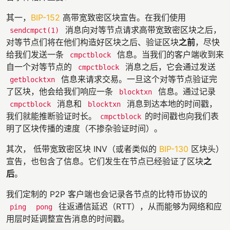
其一，
BIP-152
高带宽致密区块宣告。在我们使用
消息向对等节点请求高带宽致密区块之后，
sendcmpct(1)
对等节点们将在他们构造好区块之后、验证区块
之前
，尽快
给我们发送一条
信息。当我们的客户端收到来
cmpctblock
自一个对等节点的
消息之后，它会通过发送
cmpctblock
信息来请求交易。一旦这个对等节点验证完
getblocktxn
了区块，他会给我们响应一条
信息。通过记录
blocktxn
消息和
消息到达本地的时间戳，
cmpctblock
blocktxn
我们就能推断验证时长。
的时间戳也向我们表
cmpctblock
明了区块传播的速度（不掺杂验证时间）。
其次， 低带宽致密区块 INV（或者类似的
BIP-130
区块头）
宣告，也包含了信息。它们发生在节点已经验证了区块
之
后
。
我们定制的 P2P 客户端也会记录各节点的比特币协议的
往返通信延迟（RTT），从而能够为网络和应
ping
pong
用层时延调整宣告消息的时间戳。