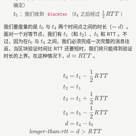
确定）
1
：我们收到
（
之后经过
）
t
5
t
4
1
2
R
T
T
t
t
R
T
T
blocktxn
5
4
2
=
我们要度量的是
与
两个时间点之间的时长（
）。
t
0
t
4
=
d
t
t
d
0
4
面对一个对等节点，我们有
（和
）、
和 RTT 。不
t
1
t
2
t
5
t
t
t
1
2
5
过，因为在
与
之间，我们必须完成一次完整的消息往
t
0
t
4
t
t
0
4
返，当区块验证时间比 RTT 还要短时，我们将只能得到验证
≈
时长的上界。在这种情况下，
。
d
≈
R
T
T
d
R
T
T
1
=
−
RTT
t
t
0
1
2
=
t
t
2
1
1
=
+
RTT
t
t
3
1
2
t
0
=
t
1
−
1
2
RTT
t
2
=
t
1
t
3
=
t
1
+
1
2
RTT
t
4
=
t
5
−
1
2
RTT
d
1
=
−
RTT
t
t
4
5
2
=
−
d
t
t
4
0
=
>
longer-than-rtt
RTT
d