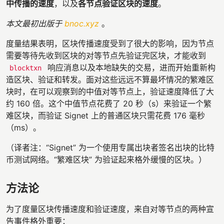
中传播的速度
，以及
各节点验证区块的速度
。
本文最初出版于
bnoc.xyz
。
度量结果表明，区块传播速度受到了很大的影响，因为节点
需要等待先收到区块的对等节点先验证完区块，才能收到
响应消息以及本地缺失的交易，进而开始重新构
blocktxn
造区块、验证和转发。面对这些远远不算最坏情况的繁难区
块时，在可以观察到的中值对等节点上，验证速度降低了大
约 160 倍。这个中值节点花费了 20 秒（s）来验证一个繁
难区块，而验证 Signet 上的普通区块只需花费 176 毫秒
（ms）。
（译者注：“Signet” 为一个使用专属出块者签名出块的比特
币测试网络。“繁难区块” 为验证起来格外缓慢的区块。）
方法论
为了度量区块传播速度和验证速度，来自对等节点的两种宣
告事件格外重要：