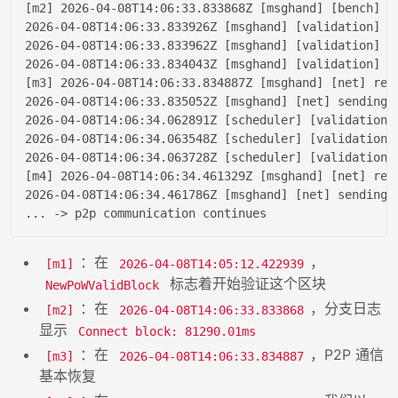
[m2] 
2026
-04
-08
T14:
06
:
33.833868
Z [msghand] [bench] -
2026
-04
-08
T14:
06
:
33.833926
Z [msghand] [
validation
] E
2026
-04
-08
T14:
06
:
33.833962
Z [msghand] [
validation
] E
2026
-04
-08
T14:
06
:
33.834043
Z [msghand] [
validation
] A
[m3] 
2026
-04
-08
T14:
06
:
33.834887
Z [msghand] [net] rec
2026
-04
-08
T14:
06
:
33.835052
Z [msghand] [net] sending 
2026
-04
-08
T14:
06
:
34.062891
Z [scheduler] [
validation
]
2026
-04
-08
T14:
06
:
34.063548
Z [scheduler] [
validation
]
2026
-04
-08
T14:
06
:
34.063728
Z [scheduler] [
validation
]
[m4] 
2026
-04
-08
T14:
06
:
34.461329
Z [msghand] [net] rec
2026
-04
-08
T14:
06
:
34.461786
Z [msghand] [net] sending 
：在
，
[m1]
2026-04-08T14:05:12.422939
标志着开始验证这个区块
NewPoWValidBlock
：在
，分支日志
[m2]
2026-04-08T14:06:33.833868
显示
Connect block: 81290.01ms
：在
，P2P 通信
[m3]
2026-04-08T14:06:33.834887
基本恢复