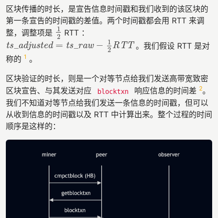
区块传播的时长，是宣告信息时间戳和我们收到的该区块的
第一条宣告的时间戳的差值。两个时间戳都会用 RTT 来调
1
整，调整项是
RTT ：
1
2
2
1
=
−
。我们假设 RTT 是对
ts_adjusted
ts_adjusted
=
ts_raw
ts_raw
−
1
2
RTT
RTT
2
1
称的
。
区块验证的时长，则是一个对等节点给我们发送高带宽致密
2
区块宣告、与其发送对应
响应信息的时间差
。
blocktxn
我们不知道对等节点给我们发送一条信息的时间戳，但可以
从收到信息的时间戳以及 RTT 中计算出来。整个过程的时间
顺序是这样的：