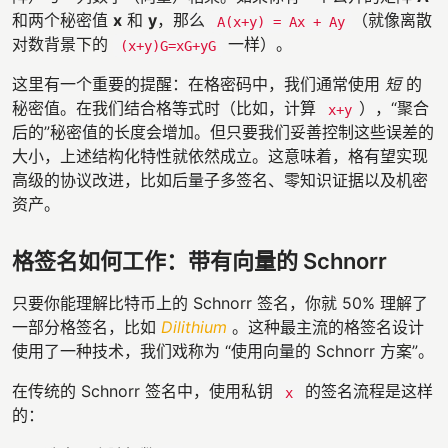
和两个秘密值
x
和
y
，那么
（就像离散
A(x+y) = Ax + Ay
对数背景下的
一样）。
(x+y)G=xG+yG
这里有一个重要的提醒：在格密码中，我们通常使用
短
的
秘密值。在我们结合格等式时（比如，计算
），“聚合
x+y
后的”秘密值的长度会增加。但只要我们妥善控制这些误差的
大小，上述结构化特性就依然成立。这意味着，格有望实现
高级的协议改进，比如后量子多签名、零知识证据以及机密
资产。
格签名如何工作：带有向量的 Schnorr
只要你能理解比特币上的 Schnorr 签名，你就 50% 理解了
一部分格签名，比如
Dilithium
。这种最主流的格签名设计
使用了一种技术，我们戏称为 “使用向量的 Schnorr 方案”。
在传统的 Schnorr 签名中，使用私钥
的签名流程是这样
x
的：