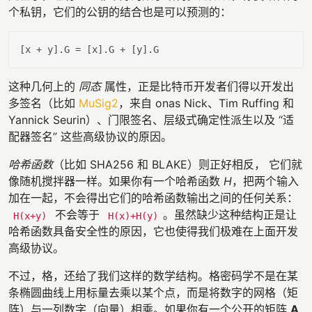
个私钥，它们的公钥的结合也是可以预测的：
这种几何上的
同态
属性，正是比特币开发者们得以开发出
多签名（比如
MuSig2
，来自 onas Nick、Tim Ruffing 和
Yannick Seurin）、门限签名、层级式确定性派生以及 “适
配器签名” 这些高级协议的原因。
哈希函数
（比如 SHA256 和 BLAKE）则正好相反， 它们就
像随机搅拌器一样。如果你有一个哈希函数
H
，把两个输入
加在一起，不会得出它们的哈希函数输出之间的任何关系：
不会等于
。虽然缺少这种结构正是让
H(x+y)
H(x)+H(y)
哈希函数具备安全性的原因，它也使得我们极难在上面开发
高级协议。
不过，格，还给了我们这样的数学结构。格密码学不是在某
条椭圆曲线上用标量去乘以某个点，而是将数字的网格（矩
阵）与一列数字（向量）相乘。如果你有一个公开的矩阵
A