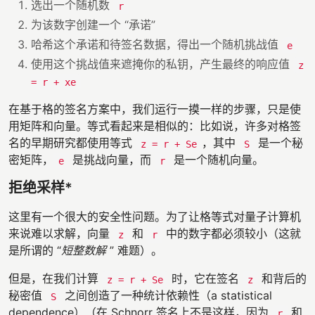
选出一个随机数
r
为该数字创建一个 “承诺”
哈希这个承诺和待签名数据，得出一个随机挑战值
e
使用这个挑战值来遮掩你的私钥，产生最终的响应值
z
= r + xe
在基于格的签名方案中，我们运行一摸一样的步骤，只是使
用矩阵和向量。等式看起来是相似的：比如说，许多对格签
名的早期研究都使用等式
，其中
是一个秘
z = r + Se
S
密矩阵，
是挑战向量，而
是一个随机向量。
e
r
拒绝采样*
这里有一个很大的安全性问题。为了让格等式对量子计算机
来说难以求解，向量
和
中的数字都必须较小（这就
z
r
是所谓的 “
短整数解
” 难题）。
但是，在我们计算
时，它在签名
和背后的
z = r + Se
z
秘密值
之间创造了一种统计依赖性（a statistical
S
dependence）（在 Schnorr 签名上不是这样，因为
和
r