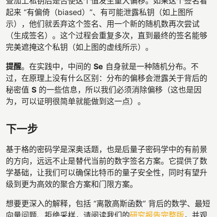
查加上私钥后是否使这个值发生重大偏移。如果这个签名看
起来 “有偏倚（biased）”、有可能泄露私钥（如上图所
示），他们就丢弃这个签名、用一个新的随机数再次尝试
（生成签名）。这个过程会重复多次，直到最终的签名能够
完美遮掩这个私钥（如上图的虚线所示）。
提醒
。在实践中，中间的
Se
自身就是一种随机分布。不
过，在原理上没有什么区别：分布的偏移会泄露关于背后的
秘密值
S
的一些信息，所以我们必须消除偏移（这也是因
为，可以证明很简单就能做到这一点）。
下一步
基于格的密码学是深奥话题，也是后量子密码学中的有前景
的方向，远远不止是替代当前的数字签名方案。它提供了数
学基础，让我们可以确保比特币的量子安全性，同时有望升
级到更为高效的聚合方案和门限方案。
想要更深入的解释，包括 “离散高斯函数” 背后的数学、最短
向量问题、拒绝采样，请阅读我们的
研究报告完整版
，并观