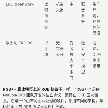
Liquid Network
比
机密
中
联
生产
特
交易
合
环
币
多
境，
侧
签
存在
链
信任
假设
以太坊 ERC-20
以
无 -
受
独
成
太
完全
区
立
熟，
坊
公开
块
安
DeFi
大
全
高度
小
模
采用
限
型
制
RGB++ 跟比特币上的 RGB 协议不一样
。 “RGB++” 是由
Nervos/CKB 团队开发的独立协议，运行在 CKB 区块链
上。它是一个由不同团队处理的项目，采用不同的架构，与
比特币上的 RGB 协议没有任何关联。