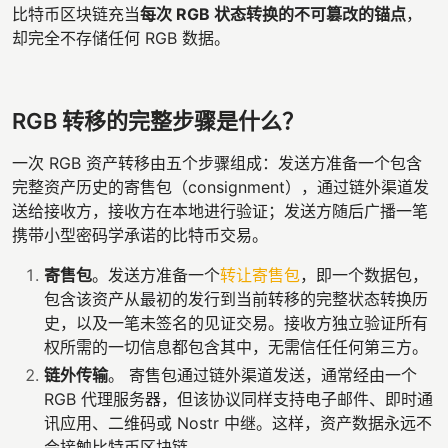
比特币区块链充当
每次 RGB 状态转换的不可篡改的锚点
，
却完全不存储任何 RGB 数据。
RGB 转移的完整步骤是什么？
一次 RGB 资产转移由五个步骤组成：发送方准备一个包含
完整资产历史的寄售包（consignment），通过链外渠道发
送给接收方，接收方在本地进行验证；发送方随后广播一笔
携带小型密码学承诺的比特币交易。
寄售包
。发送方准备一个
转让寄售包
，即一个数据包，
包含该资产从最初的发行到当前转移的完整状态转换历
史，以及一笔未签名的见证交易。接收方独立验证所有
权所需的一切信息都包含其中，无需信任任何第三方。
链外传输
。 寄售包通过链外渠道发送，通常经由一个
RGB 代理服务器，但该协议同样支持电子邮件、即时通
讯应用、二维码或 Nostr 中继。这样，资产数据永远不
会接触比特币区块链。