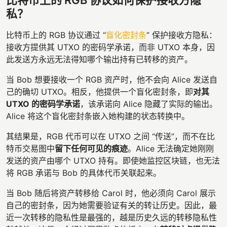
比特币上的 RGB 协议如何保护接收方隐
私？
比特币上的 RGB 协议通过 “
盲化密封条
” 保护接收方隐私：
接收方提供其 UTXO 的密码学承诺，而非 UTXO 本身，因
此发送方永远无法得知哪个输出持有已转移的资产。
当 Bob 想要接收一个 RGB 资产时，他不会向 Alice 发送自
己的确切 UTXO。相反，他提供一个盲化密封条，即
对其
UTXO 的密码学承诺
，该承诺向 Alice 隐藏了实际的输出。
Alice 将这个盲化密封条嵌入她构建的状态转换中。
其结果是，RGB 代币可以在 UTXO 之间 “传送”，而不在比
特币交易图中
留下任何可见的痕迹
。Alice 无法确定她刚刚
发送的资产由哪个 UTXO 持有。即使她监控区块链，也无法
将 RGB 承诺与 Bob 的具体代币关联起来。
当 Bob 随后将资产转移给 Carol 时，他必须向 Carol 展示
自己的密封条，因为她需要验证有关的转让历史。因此，最
近一次转移的隐私性是最强的，越是历史久远的转移隐私性