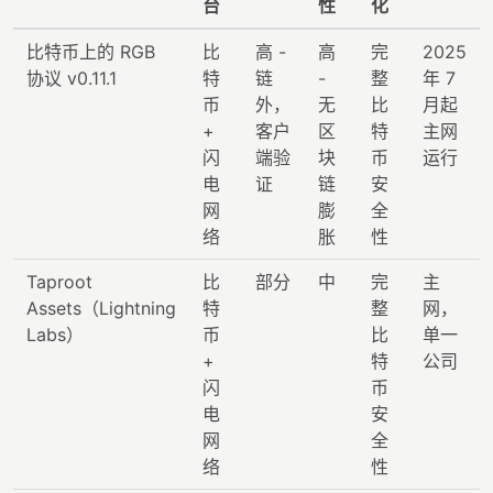
台
性
化
比特币上的 RGB
比
高 -
高
完
2025
协议 v0.11.1
特
链
-
整
年 7
币
外，
无
比
月起
+
客户
区
特
主网
闪
端验
块
币
运行
电
证
链
安
网
膨
全
络
胀
性
Taproot
比
部分
中
完
主
Assets（Lightning
特
整
网，
Labs）
币
比
单一
+
特
公司
闪
币
电
安
网
全
络
性