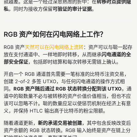
就越差。这是一个经过深思熟虑的折中：在
转移时点提供隐
私
，同时为接收方保留
可验证的审计证据
。
RGB 资产如何在闪电网络上工作？
RGB 资产
天然可以在闪电网络上流转
：资产可以与聪一起存
放在支付通道中、一样地即时转移，从而继承
闪电通道的全
部安全保证
，包括即时结算和每次转移无需链上确认。
开启一个 RGB 通道首先需要一笔标准的比特币注资交易，
创建 2-of-2 多签 UTXO，与任何闪电通道的操作方式相
同。
RGB 资产随后通过 RGB 状态转换分配到该 UTXO
。通
道中的聪数量不必与被转移的资产价值价值相当，但也不应
该可以忽略不计。聪的数量应足以使惩罚机制在经济上有意
义，并保持 HTLC 输出高于比特币的粉尘限额。
随着通道更新，
新的承诺交易被创建
，其中包含反映改变后
资产余额的 RGB 状态转换。RGB 输入始终是资产在链上分